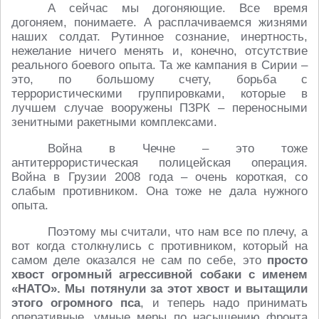
А сейчас мы догоняющие. Все время
догоняем, понимаете. А расплачиваемся жизнями
наших солдат. Рутинное сознание, инертность,
нежелание ничего менять и, конечно, отсутствие
реального боевого опыта. Та же кампания в Сирии –
это, по большому счету, борьба с
террористическими группировками, которые в
лучшем случае вооружены ПЗРК – переносными
зенитными ракетными комплексами.
Война в Чечне – это тоже
антитеррористическая полицейская операция.
Война в Грузии 2008 года – очень короткая, со
слабым противником. Она тоже не дала нужного
опыта.
Поэтому мы считали, что нам все по плечу, а
вот когда столкнулись с противником, который на
самом деле оказался не сам по себе, это
просто
хвост огромный агрессивной собаки с именем
«НАТО». Мы потянули за этот хвост и вытащили
этого огромного пса
, и теперь надо принимать
оперативные, умные меры по насыщению фронта