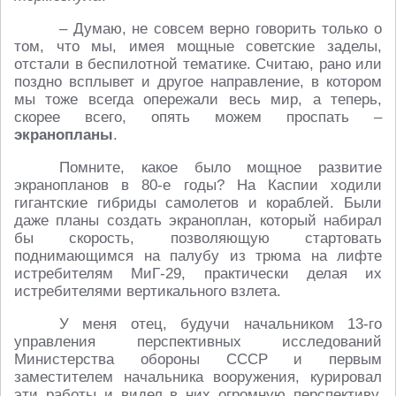
– Думаю, не совсем верно говорить только о
том, что мы, имея мощные советские заделы,
отстали в беспилотной тематике. Считаю, рано или
поздно всплывет и другое направление, в котором
мы тоже всегда опережали весь мир, а теперь,
скорее всего, опять можем проспать –
экранопланы
.
Помните, какое было мощное развитие
экранопланов в 80-е годы? На Каспии ходили
гигантские гибриды самолетов и кораблей. Были
даже планы создать экраноплан, который набирал
бы скорость, позволяющую стартовать
поднимающимся на палубу из трюма на лифте
истребителям МиГ-29, практически делая их
истребителями вертикального взлета.
У меня отец, будучи начальником 13-го
управления перспективных исследований
Министерства обороны СССР и первым
заместителем начальника вооружения, курировал
эти работы и видел в них огромную перспективу.