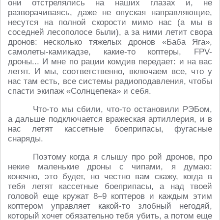
они отстрелялись на наших глазах и, не
разворачиваясь, даже не опуская направляющие,
несутся на полной скорости мимо нас (а мы в
соседней лесополосе были), а за ними летит свора
дронов: несколько тяжелых дронов «Баба Яга»,
самолеты-камикадзе, какие-то коптеры, FPV-
дроны... И мне по рации комдив передает: и на вас
летят. И мы, соответственно, включаем все, что у
нас там есть, все системы радиоподавления, чтобы
спасти экипаж «Солнцепека» и себя.
Что-то мы сбили, что-то остановили РЭБом,
а дальше подключается вражеская артиллерия, и в
нас летят кассетные боеприпасы, фугасные
снаряды.
Поэтому когда я слышу про рой дронов, про
некие маленькие дроны с чипами, я думаю:
конечно, это будет, но честно вам скажу, когда в
тебя летят кассетные боеприпасы, а над твоей
головой еще кружат 8–9 коптеров и каждым этим
коптером управляет какой-то злобный негодяй,
который хочет обязательно тебя убить, а потом еще