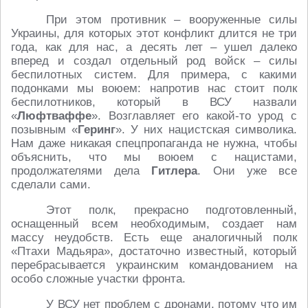
При этом противник – вооруженные силы
Украины, для которых этот конфликт длится не три
года, как для нас, а десять лет – ушел далеко
вперед и создал отдельный род войск – силы
беспилотных систем. Для примера, с какими
подонками мы воюем: напротив нас стоит полк
беспилотников, который в ВСУ назвали
«
Люфтваффе
». Возглавляет его какой-то урод с
позывным «
Геринг
». У них нацистская символика.
Нам даже никакая спецпропаганда не нужна, чтобы
объяснить, что мы воюем с нацистами,
продолжателями дела
Гитлера
. Они уже все
сделали сами.
Этот полк, прекрасно подготовленный,
оснащенный всем необходимым, создает нам
массу неудобств. Есть еще аналогичный полк
«Птахи Мадьяра», достаточно известный, который
перебрасывается украинским командованием на
особо сложные участки фронта.
У ВСУ нет проблем с дронами, потому что им