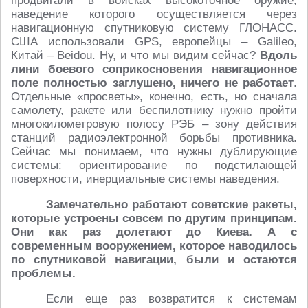
продвигали в войсках высокоточное оружие,
наведение которого осуществляется через
навигационную спутниковую систему ГЛОНАСС.
США использовали GPS, европейцы – Galileo,
Китай – Beidou. Ну, и что мы видим сейчас?
Вдоль
лини боевого соприкосновения навигационное
поле полностью заглушено, ничего не работает
.
Отдельные «просветы», конечно, есть, но сначала
самолету, ракете или беспилотнику нужно пройти
многокилометровую полосу РЭБ – зону действия
станций радиоэлектронной борьбы противника.
Сейчас мы понимаем, что нужны дублирующие
системы: ориентирование по подстилающей
поверхности, инерциальные системы наведения.
Замечательно работают советские ракеты,
которые устроены совсем по другим принципам.
Они как раз долетают до Киева. А с
современным вооружением, которое наводилось
по спутниковой навигации, были и остаются
проблемы.
Если еще раз возвратится к системам