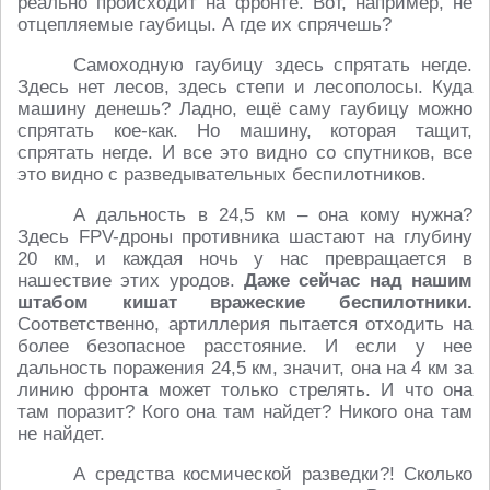
реально происходит на фронте. Вот, например, не
отцепляемые гаубицы. А где их спрячешь?
Самоходную гаубицу здесь спрятать негде.
Здесь нет лесов, здесь степи и лесополосы. Куда
машину денешь? Ладно, ещё саму гаубицу можно
спрятать кое-как. Но машину, которая тащит,
спрятать негде. И все это видно со спутников, все
это видно с разведывательных беспилотников.
А дальность в 24,5 км – она кому нужна?
Здесь FPV-дроны противника шастают на глубину
20 км, и каждая ночь у нас превращается в
нашествие этих уродов.
Даже сейчас над нашим
штабом кишат вражеские беспилотники.
Соответственно, артиллерия пытается отходить на
более безопасное расстояние. И если у нее
дальность поражения 24,5 км, значит, она на 4 км за
линию фронта может только стрелять. И что она
там поразит? Кого она там найдет? Никого она там
не найдет.
А средства космической разведки?! Сколько