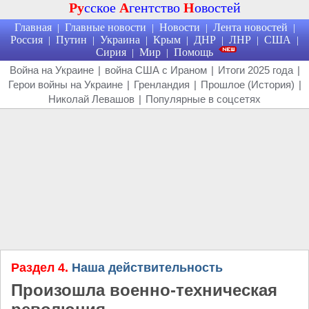
Ру
сское
А
гентство
Н
овостей
Главная
Главные новости
Новости
Лента новостей
|
|
|
|
Россия
Путин
Украина
Крым
ДНР
ЛНР
США
|
|
|
|
|
|
|
Сирия
Мир
Помощь
|
|
Война на Украине
|
война США с Ираном
|
Итоги 2025 года
|
Герои войны на Украине
|
Гренландия
|
Прошлое (История)
|
Николай Левашов
|
Популярные в соцсетях
Раздел 4.
Наша действительность
Произошла военно-техническая