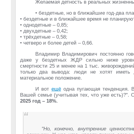
Желаемая детность в реальных жизненны
• бездетные, но в ближайшие год-два пла
• бездетные и в ближайшее время не планируют
• однодетные – 0,85;
• двухдетные – 0,42;
• трёхдетные – 0,58;
• четверо и более детей – 0,66.
Владимир Владимирович постоянно гово
даже у бездетных ЖДР сильно ниже уровня
смертности 25 и менее на 1 тыс. живорождений
только два вывода: люди не хотят иметь 
материальное положение.
И вот
ещё
одна пугающая тенденция. В
Вашей семье (учитывая тех, что уже есть)?". 
2025 год – 18%.
"Но, конечно, внутренние ценност