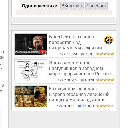
Одноклассники
ВКонтакте
Facebook
Билл Гейтс: «хорошо
поработав над
вакцинами, мы сократим
но
население на 10-15%»
77 129
7 191
ой
ут
Эпоха дегенератов,
наступившая в западном
ет
мире, прорывается в Россию
278 644
6 320
 в
Как «цивилизованная»
%;
Европа ограбила ливийский
народ на миллиарды евро
28 977
5 843