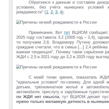
Обратимся к данным и составим диагр
условиях, без учёта нынешних условий 
рождаемости" (
1
,
2
,
3
,
4
).
Примечание. Вот
тут
ВЦИОМ сообщает, 
2025 году составила 3,2 (2005 год – 2,4), од
то получаем 2,6. Владимиру Путину доложил
граждане считали, что в семье [...] 2,4 ребёнк
важная тенденция". Почему такое серьёзное р
ЖДИ с 2,5 в 2021 году до 3,2 в 2025 году выгл
С моей точки зрения, показатель ЖДИ
"идеальные условия" по-своему. Для одной 
детьми, трёхкомнатное жильё и автомобиль
автомобиля, прислугу и зарубежные туристиче
по ЖДИ нет смысла
, тут ВЦИОМ делает пус
нужно только желаемую детность в нынешни