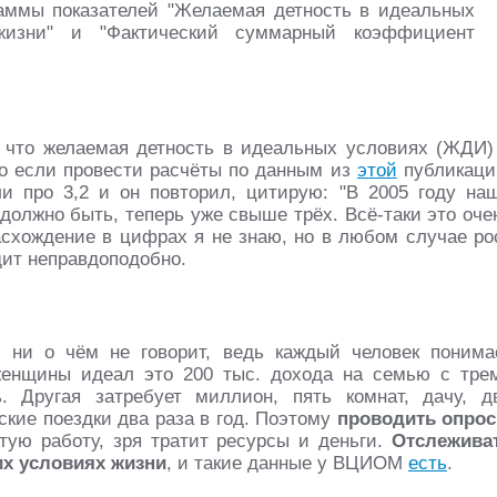
аммы показателей "Желаемая детность в идеальных
жизни" и "Фактический суммарный коэффициент
что желаемая детность в идеальных условиях (ЖДИ)
нако если провести расчёты по данным из
этой
публикаци
и про 3,2 и он повторил, цитирую: "В 2005 году на
а должно быть, теперь уже свыше трёх. Всё-таки это оче
асхождение в цифрах я не знаю, но в любом случае ро
ядит неправдоподобно.
 ни о чём не говорит, ведь каждый человек понима
женщины идеал это 200 тыс. дохода на семью с тре
. Другая затребует миллион, пять комнат, дачу, д
ские поездки два раза в год. Поэтому
проводить опро
тую работу, зря тратит ресурсы и деньги.
Отслежива
х условиях жизни
, и такие данные у ВЦИОМ
есть
.