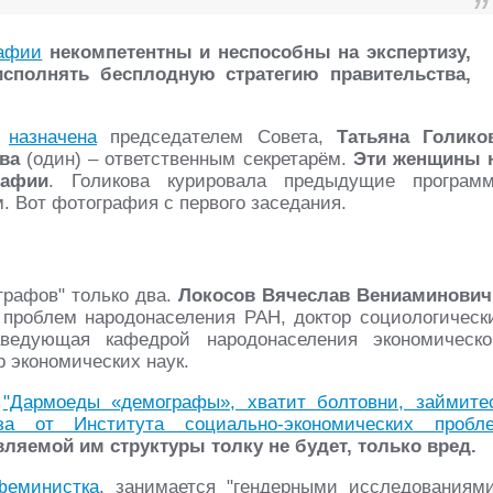
рафии
некомпетентны и неспособны на экспертизу,
исполнять бесплодную стратегию правительства,
)
назначена
председателем Совета,
Татьяна Голико
ва
(один) – ответственным секретарём.
Эти женщины 
рафии
. Голикова курировала предыдущие програм
. Вот фотография с первого заседания.
ографов" только два.
Локосов Вячеслав Вениаминови
 проблем народонаселения РАН, доктор социологическ
едующая кафедрой народонаселения экономическо
 экономических наук.
е
"Дармоеды «демографы», хватит болтовни, займите
а от Института социально-экономических пробл
вляемой им структуры толку не будет, только вред.
феминистка
, занимается "гендерными исследованиями