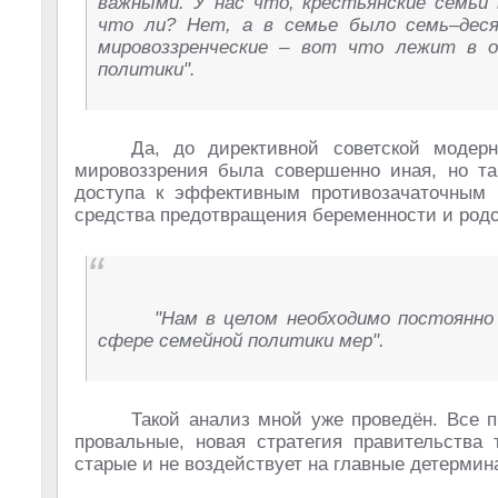
важными. У нас что, крестьянские семьи 
что ли? Нет, а в семье было семь–деся
мировоззренческие – вот что лежит в о
политики".
Да, до директивной советской модер
мировоззрения была совершенно иная, но т
доступа к эффективным противозачаточным 
средства предотвращения беременности и родо
"Нам в целом необходимо постоянн
сфере семейной политики мер".
Такой анализ мной уже проведён. Все
провальные, новая стратегия правительства 
старые и не воздействует на главные детерми