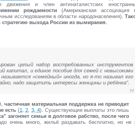
о движения и член антинаталистских иностранн
нижении рождаемости
(Американская ассоциация 
чным исследованиям в области народонаселения).
Так
 стратегию выхода России из вымирания.
ирован целый набор востребованных инструментов
ий капитал, и единое пособие для семей с невысокими
и называется «семейный» иногда, но я-то называл его
айно, надо защитить интересы женщины и ребёнка".
й,
частичная материальная поддержка не приводит
е есть
(
1
,
2
,
3
,
4
). Существующие выплаты это лишь
а" загоняет семьи в долговое рабство, после чего
адо очень много, жильё раздавать бесплатно, но не 