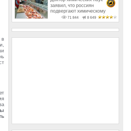
заявил, что россиян
подвергают химическому
геноциду
71 844
8 649
 в
и,
ши
нь
ст
ет
мя
ва
сы
ть