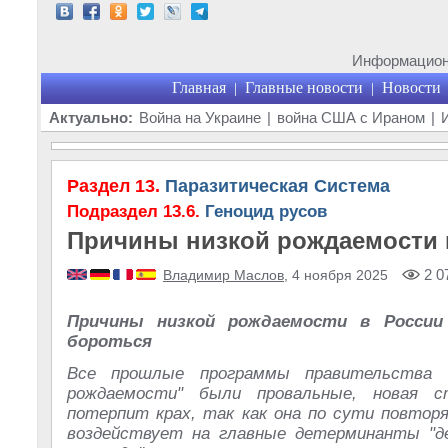
Информационн
Главная
Главные новости
Новости
|
|
Актуально:
Война на Украине
|
война США с Ираном
|
Раздел 13.
Паразитическая Система
Подраздел 13.6.
Геноцид русов
Причины низкой рождаемости 
2 0
Владимир Маслов
, 4 ноября 2025
Причины низкой рождаемости в России
бороться
Все прошлые программы правительства 
рождаемости" были провальные, новая 
потерпит крах, так как она по сути повтор
воздействует на главные детерминанты "д