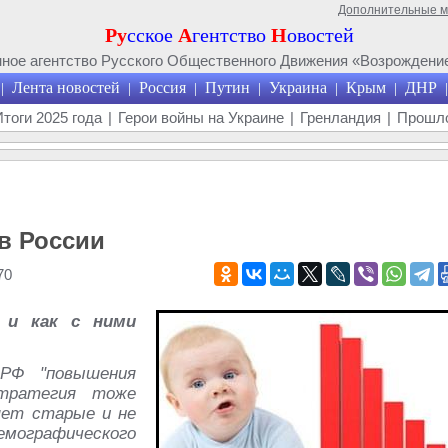
Дополнительные 
Ру
сское
А
гентство
Н
овостей
ое агентство Русского Общественного Движения «Возрождение
Лента новостей
Россия
Путин
Украина
Крым
ДНР
|
|
|
|
|
|
|
Итоги 2025 года
|
Герои войны на Украине
|
Гренландия
|
Прошло
в России
70
 и как с ними
РФ "повышения
стратегия тоже
яет старые и не
емографического