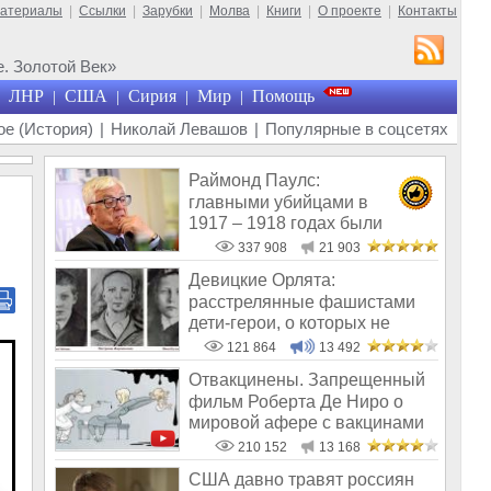
материалы
|
Ссылки
|
Зарубки
|
Молва
|
Книги
|
О проекте
|
Контакты
. Золотой Век»
ЛНР
США
Сирия
Мир
Помощь
|
|
|
|
е (История)
|
Николай Левашов
|
Популярные в соцсетях
Раймонд Паулс:
главными убийцами в
1917 – 1918 годах были
латыши и евреи, а не русс
337 908
21 903
Девицкие Орлята:
расстрелянные фашистами
дети-герои, о которых не
рассказывают в шк
121 864
13 492
Отвакцинены. Запрещенный
фильм Роберта Де Ниро о
мировой афере с вакцинами
210 152
13 168
США давно травят россиян