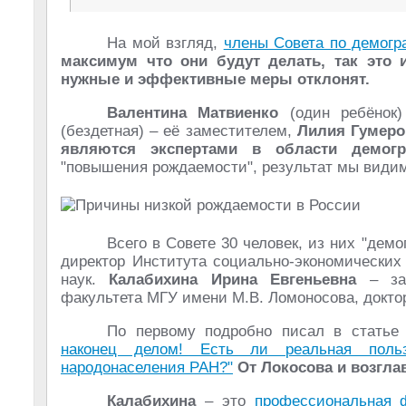
На мой взгляд,
члены Совета по демог
максимум что они будут делать, так это 
нужные и эффективные меры отклонят.
Валентина Матвиенко
(один ребёнок
(бездетная) – её заместителем,
Лилия Гумеро
являются экспертами в области демог
"повышения рождаемости", результат мы видим
Всего в Совете 30 человек, из них "дем
директор Института социально-экономических
наук.
Калабихина Ирина Евгеньевна
– зав
факультета МГУ имени М.В. Ломоносова, доктор
По первому подробно писал в стать
наконец делом! Есть ли реальная польз
народонаселения РАН?"
От Локосова и возгла
Калабихина
– это
профессиональная 