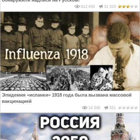
612 450
31 323
Эпидемия «испанки» 1918 года была вызвана массовой
вакцинацией
14 340
551