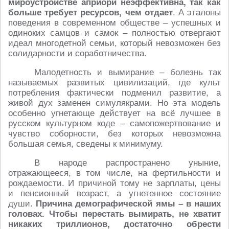
мироустройстве априори неэффективна, так как
больше требует ресурсов, чем отдает
. А эталоны
поведения в современном обществе – успешных и
одиноких самцов и самок – полностью отвергают
идеал многодетной семьи, который невозможен без
солидарности и соработничества.
Малодетность и вымирание – болезнь так
называемых развитых цивилизаций, где культ
потребления фактически подменил развитие, а
живой дух заменен симулякрами. Но эта модель
особенно угнетающе действует на всё лучшее в
русском культурном коде – самопожертвование и
чувство соборности, без которых невозможна
большая семья, сведены к минимуму.
В народе распространено уныние,
отражающееся, в том числе, на фертильности и
рождаемости. И причиной тому не зарплаты, цены
и пенсионный возраст, а угнетенное состояние
души.
Причина демографической ямы – в наших
головах. Чтобы перестать вымирать, не хватит
никаких триллионов, достаточно обрести