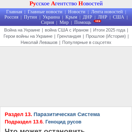
Ру
сское
А
гентство
Н
овостей
Главная
Главные новости
Новости
Лента новостей
|
|
|
|
Россия
Путин
Украина
Крым
ДНР
ЛНР
США
|
|
|
|
|
|
|
Сирия
Мир
Помощь
|
|
Война на Украине
|
война США с Ираном
|
Итоги 2025 года
|
Герои войны на Украине
|
Гренландия
|
Прошлое (История)
|
Николай Левашов
|
Популярные в соцсетях
Раздел 13.
Паразитическая Система
Подраздел 13.6.
Геноцид русов
Что может остановить