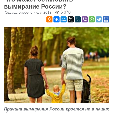
вымирание России?
6 070
Эдуард Биров
, 6 июля 2019
Причина вымирания России кроется не в наших