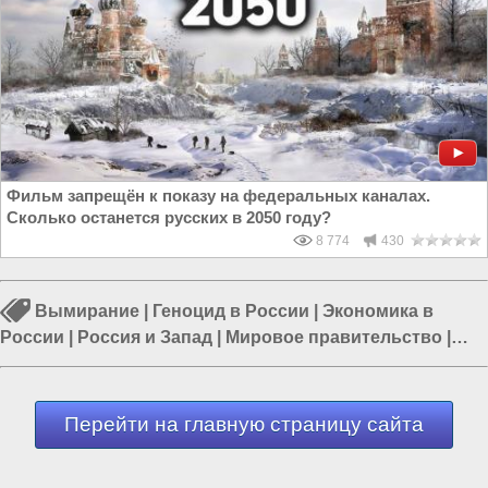
Фильм запрещён к показу на федеральных каналах.
Сколько останется русских в 2050 году?
8 774
430
Вымирание
|
Геноцид в России
|
Экономика в
России
|
Россия и Запад
|
Мировое правительство
|
Россия и Евразия
|
Политика в мире
Перейти на главную страницу сайта