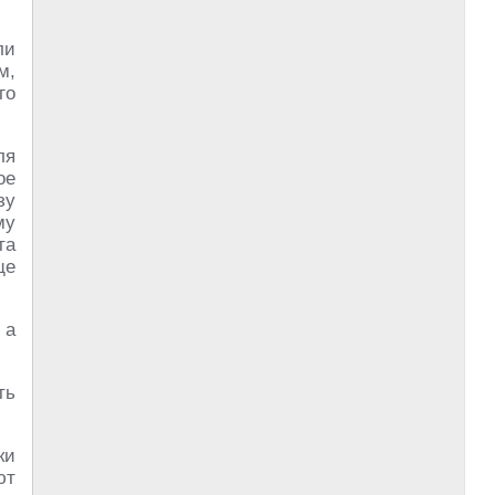
ли
м,
го
ля
ое
зу
му
та
ще
 а
ть
ки
ют