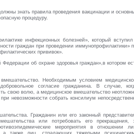
должны знать правила проведения вакцинации и основн
зопасную процедуру.
илактике инфекционных болезней», который вступил
занности граждан при проведении иммунопрофилактики» п
офилактических прививок».
й Федерации об охране здоровья граждан»,в котором ес
 вмешательство. Необходимым условием медицинско
добровольное согласие гражданина. В случае, ког
ить свою волю, а медицинское вмешательство неотложн
а при невозможности собрать консилиум непосредствен
шательства. Гражданин или его законный представите
вмешательства или потребовать его прекращения, 
ротивоэпидемические мероприятия в отношении ли
, а также лиц, страдающих тяжелыми психически