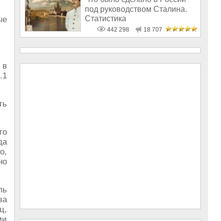
под руководством Сталина.
Статистика
ые
442 298
18 707
 в
.1
ть
го
да
о,
но
ль
за
ц,
ми