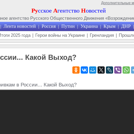
Дополнительные 
Ру
сское
А
гентство
Н
овостей
ое агентство Русского Общественного Движения «Возрождение
Лента новостей
Россия
Путин
Украина
Крым
ДНР
|
|
|
|
|
|
|
Итоги 2025 года
|
Герои войны на Украине
|
Гренландия
|
Прошло
ссии... Какой Выход?