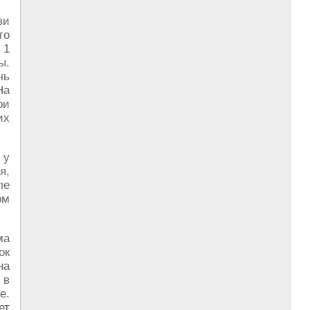
ви
го
 1
ы.
чь
На
ри
их
 у
я,
ле
ом
ма
ок
на
 в
е.
ет