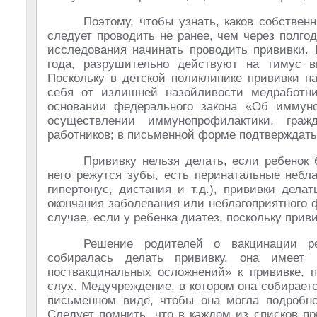
Поэтому, чтобы узнать, каков собствен
следует проводить не ранее, чем через полго
исследования начинать проводить прививки. 
года, разрушительно действуют на тимус в
Поскольку в детской поликлинике прививки н
себя от излишней назойливости медработни
основании федерального закона «Об иммуно
осуществлении иммунопрофилактики, граж
работников; в письменной форме подтверждать
Прививку нельзя делать, если ребенок 
него режутся зубы, есть перинатальные небл
гипертонус, дистания и т.д.), прививки дел
окончания заболевания или неблагоприятного 
случае, если у ребенка диатез, поскольку прив
Решение родителей о вакцинации р
собиралась делать прививку, она имеет 
поствакцинальных осложнений» к прививке,
слух. Медучреждение, в котором она собираетс
письменном виде, чтобы она могла подробно
Следует помнить, что в каждом из списков пр