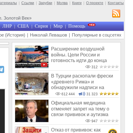
материалы
|
Ссылки
|
Зарубки
|
Молва
|
Книги
|
О проекте
|
Контакты
. Золотой Век»
ЛНР
США
Сирия
Мир
Помощь
|
|
|
|
е (История)
|
Николай Левашов
|
Популярные в соцсетях
Расширение воздушной
войны. Цели России и
готовность идти до конца
312
В Турции раскопали фрески
«древнего Рима» и
обнаружили надписи на
Русском!
612 444
31 323
Официальная медицина
отменяет запрет на тему о
связи прививок и аутизма
947
Отказ от прививок: как