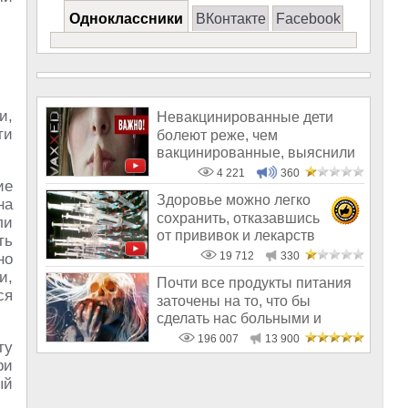
Одноклассники
ВКонтакте
Facebook
и,
Невакцинированные дети
ти
болеют реже, чем
вакцинированные, выяснили
исследователи в С
4 221
360
ие
Здоровье можно легко
на
сохранить, отказавшись
ли
от прививок и лекарств
ть
19 712
330
но
и,
Почти все продукты питания
ся
заточены на то, что бы
сделать нас больными и
бесплодным
196 007
13 900
ту
ри
ый