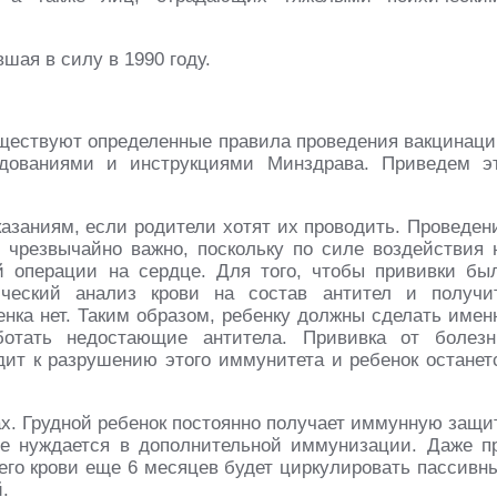
вшая в силу в 1990 году.
ществуют определенные правила проведения вакцинаци
дованиями и инструкциями Минздрава. Приведем э
казаниям, если родители хотят их проводить. Проведен
о чрезвычайно важно, поскольку по силе воздействия 
й операции на сердце. Для того, чтобы прививки бы
ический анализ крови на состав антител и получи
енка нет. Таким образом, ребенку должны сделать имен
ботать недостающие антитела. Прививка от болезн
дит к разрушению этого иммунитета и ребенок останет
ах. Грудной ребенок постоянно получает иммунную защи
не нуждается в дополнительной иммунизации. Даже п
 его крови еще 6 месяцев будет циркулировать пассивн
.