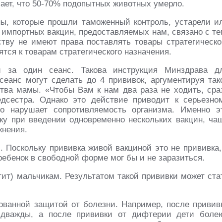
чает, что 50-70% подопытных животных умерло.
ны, которые прошли таможенный контроль, устарели и
о импортных вакцин, предоставляемых нам, связано с те
ству не имеют права поставлять товары стратегическо
ятся к товарам стратегического назначения.
и за один сеанс. Такова инструкция Минздрава д
сеанс могут сделать до 4 прививок, аргументируя так
тва мамы. «Чтобы Вам к нам два раза не ходить, сра
дсестра. Однако это действие приводит к серьезно
о нарушает сопротивляемость организма. Именно э
ьку при введении одновременно нескольких вакцин, ча
жнения.
. Поскольку прививка живой вакциной это не прививка,
ебенок в свободной форме мог бы и не заразиться.
тит) мальчикам. Результатом такой прививки может ста
ованной защитой от болезни. Например, после привив
 дважды, а после прививки от дифтерии дети боле