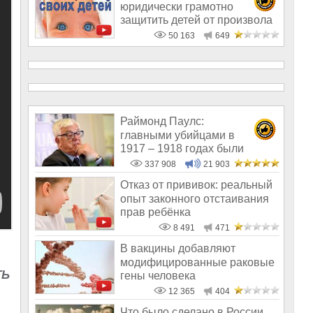
юридически грамотно
защитить детей от произвола
медиков и чи
50 163
649
Раймонд Паулс:
главными убийцами в
1917 – 1918 годах были
латыши и евреи, а не русс
337 908
21 903
Отказ от прививок: реальный
опыт законного отстаивания
прав ребёнка
8 491
471
В вакцины добавляют
модифицированные раковые
ТЬ
гены человека
12 365
404
Что было сделано в России