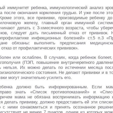
ный иммунитет ребенка, иммунологический анализ кро
да после окончания кормления грудью. И уже после это
Кроме этого, все прививки, производимые ребенку до
илочковую железу, главный орган иммунной систем
ачинают делать с 3-хмесячного возраста, чтобы убере
ков, следует дать письменный отказ от прививок. 
профилактике инфекционных болезней» ст.5 п.3 «П
дане обязаны: выполнять предписания медицинск
 отказ от профилактических прививок».
болен или ослаблен. В случаях, когда ребенок болеет,
агополучия (ПЭП, повышение внутричерепного давлени
ать нельзя. Их можно делать по истечении месяца пос
физиологического состояния. Не делают прививки и в т
ивки могут значительно усилить его.
ебенка должно быть информированным. Если ма
право знать «Список противопоказаний» и «Спис
 причем мама не обязана воспринимать информацию 
я делать прививку, должно предоставить ей эти списки
 с ними ознакомиться и принять осознанное решени
исутствует не менее 7 пунктов, одним из которых мож