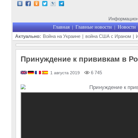
Информационн
Главная
Главные новости
Новости
|
|
Актуально:
Война на Украине
|
война США с Ираном
|
Принуждение к прививкам в Ро
6 745
1 августа 2019