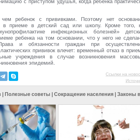
нимацию с приступом удушья, когда ребенка практичес
 чем ребенок с прививками. Поэтому нет основан
, в приеме в детский сад или школу. Кроме того, 
унопрофилактике инфекционных болезней» детск
риеме ребенка на том основании, что у него не сдела
Права и обязанности граждан при осуществлен
лактических прививок влечет: временный отказ в прие
льные учреждения в случае возникновения массов
никновения эпидемий.
Ссылки на новос
Источн
в
|
Полезные советы
|
Сокращение населения
|
Законы 