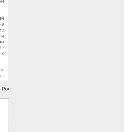
ки
ий
на
ие
ны
ии
ме
ых
ть
ик
в России
|
Вакцина в России
|
Геноцид в России