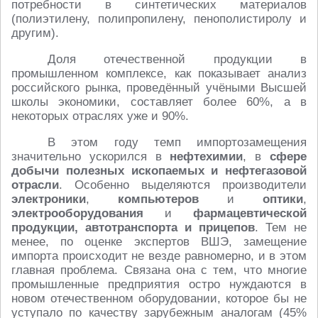
потребности в синтетических материалов
(полиэтилену, полипропилену, пенополистиролу и
другим).
Доля отечественной продукции в
промышленном комплексе, как показывает анализ
российского рынка, проведённый учёными Высшей
школы экономики, составляет более 60%, а в
некоторых отраслях уже и 90%.
В этом году темп импортозамещения
значительно ускорился в
нефтехимии
, в
сфере
добычи полезных ископаемых и нефтегазовой
отрасли
. Особенно выделяются производители
электроники
,
компьютеров
и
оптики
,
электрооборудования
и
фармацевтической
продукции, автотранспорта и прицепов
. Тем не
менее, по оценке экспертов ВШЭ, замещение
импорта происходит не везде равномерно, и в этом
главная проблема. Связана она с тем, что многие
промышленные предприятия остро нуждаются в
новом отечественном оборудовании, которое бы не
уступало по качеству зарубежным аналогам (45%