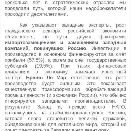
несколько лет в стратегических отраслях мы
проделали путь, который наши недоброжелатели
проходили десятилетиями.
Как указывают западные эксперты, рост
гражданского сектора российской экономики
объясняется, по сути, двумя факторами:
импортозамещением и замещением западных
компаний, покинувших Россию
. Инвестиции в
производство в основном финансируются за счёт
прибыли (57,5%), а затем за счёт государственных
субсидий (19,5%). При таких финансовых
вливаниях в экономику, замечает известный
эксперт
Брюно Ле Мэр
, естественно, что рост
производства будет сильным. Это показывает
качественную трансформацию обрабатывающей
промышленности (и экономики России), что обычно
игнорируется западными пропагандистами. В
результате Запад и, прежде всего НАТО,
натолкнулись на стабилизировавшуюся Россию,
которая снова становится великой державой,
обнадеживающей для остального мира, который не
хочет следовать за Западом в его авантюрах.