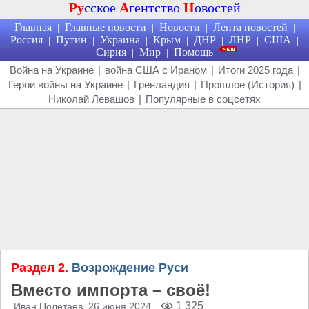
Ру
сское
А
гентство
Н
овостей
Главная
Главные новости
Новости
Лента новостей
|
|
|
|
Россия
Путин
Украина
Крым
ДНР
ЛНР
США
|
|
|
|
|
|
|
Сирия
Мир
Помощь
|
|
Война на Украине
|
война США с Ираном
|
Итоги 2025 года
|
Герои войны на Украине
|
Гренландия
|
Прошлое (История)
|
Николай Левашов
|
Популярные в соцсетях
Раздел 2.
Возрождение Руси
Вместо импорта – своё!
1 325
Иван Полетаев
, 26 июня 2024