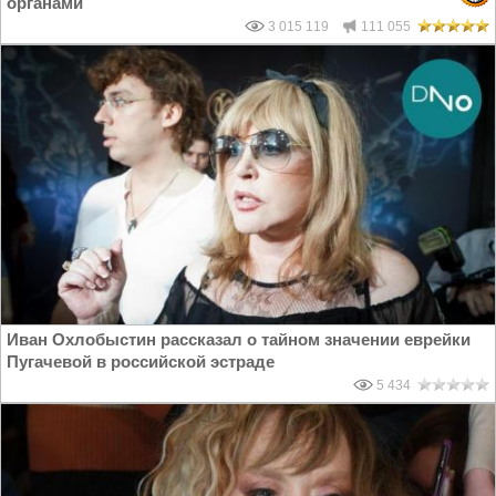
органами
3 015 119
111 055
Иван Охлобыстин рассказал о тайном значении еврейки
Пугачевой в российской эстраде
5 434