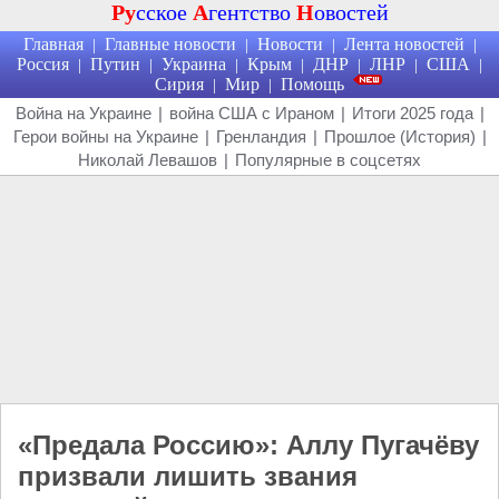
Ру
сское
А
гентство
Н
овостей
Главная
Главные новости
Новости
Лента новостей
|
|
|
|
Россия
Путин
Украина
Крым
ДНР
ЛНР
США
|
|
|
|
|
|
|
Сирия
Мир
Помощь
|
|
Война на Украине
|
война США с Ираном
|
Итоги 2025 года
|
Герои войны на Украине
|
Гренландия
|
Прошлое (История)
|
Николай Левашов
|
Популярные в соцсетях
«Предала Россию»: Аллу Пугачёву
призвали лишить звания