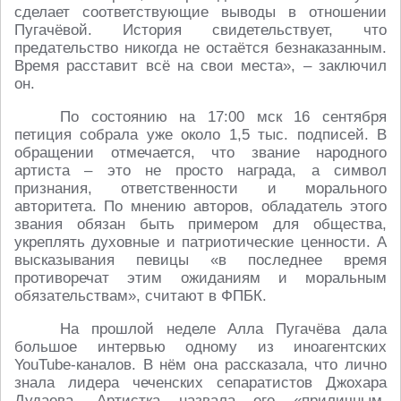
сделает соответствующие выводы в отношении
Пугачёвой. История свидетельствует, что
предательство никогда не остаётся безнаказанным.
Время расставит всё на свои места», – заключил
он.
По состоянию на 17:00 мск 16 сентября
петиция собрала уже около 1,5 тыс. подписей. В
обращении отмечается, что звание народного
артиста – это не просто награда, а символ
признания, ответственности и морального
авторитета. По мнению авторов, обладатель этого
звания обязан быть примером для общества,
укреплять духовные и патриотические ценности. А
высказывания певицы «в последнее время
противоречат этим ожиданиям и моральным
обязательствам», считают в ФПБК.
На прошлой неделе Алла Пугачёва дала
большое интервью одному из иноагентских
YouTube-каналов. В нём она рассказала, что лично
знала лидера чеченских сепаратистов Джохара
Дудаева. Артистка назвала его «приличным,