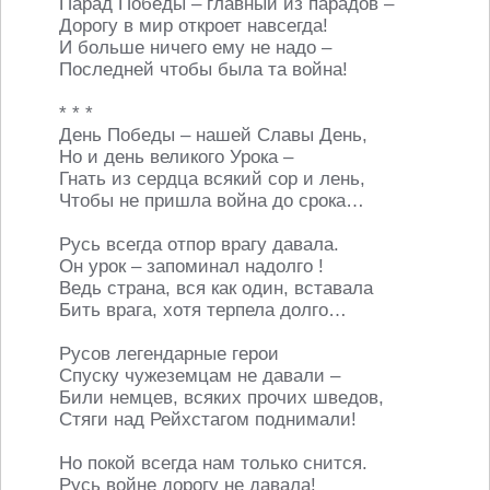
Парад Победы – главный из парадов –
Дорогу в мир откроет навсегда!
И больше ничего ему не надо –
Последней чтобы была та война!
* * *
День Победы – нашей Славы День,
Но и день великого Урока –
Гнать из сердца всякий сор и лень,
Чтобы не пришла война до срока…
Русь всегда отпор врагу давала.
Он урок – запоминал надолго !
Ведь страна, вся как один, вставала
Бить врага, хотя терпела долго…
Русов легендарные герои
Спуску чужеземцам не давали –
Били немцев, всяких прочих шведов,
Стяги над Рейхстагом поднимали!
Но покой всегда нам только снится.
Русь войне дорогу не давала!