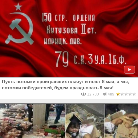
Пусть потомки проигравших плачут и ноют 8 мая, а мы,
потомки победителей, будем праздновать 9 мая!
12 730
489