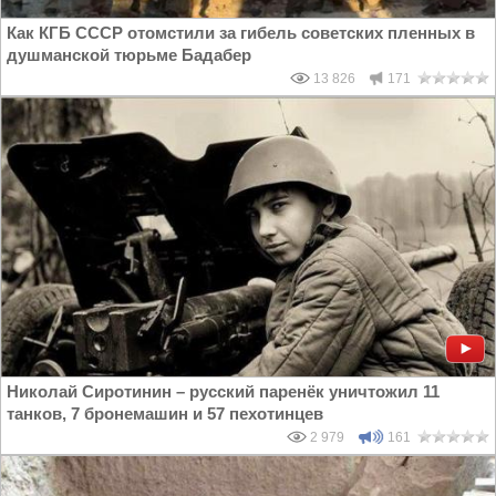
Как КГБ СССР отомстили за гибель советских пленных в
душманской тюрьме Бадабер
13 826
171
Николай Сиротинин – русский паренёк уничтожил 11
танков, 7 бронемашин и 57 пехотинцев
2 979
161