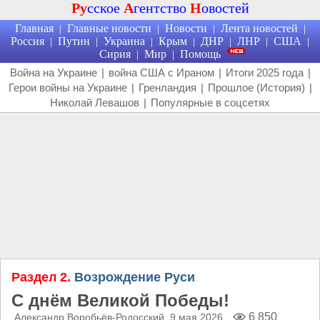
Ру
сское
А
гентство
Н
овостей
Главная
Главные новости
Новости
Лента новостей
|
|
|
|
Россия
Путин
Украина
Крым
ДНР
ЛНР
США
|
|
|
|
|
|
|
Сирия
Мир
Помощь
|
|
Война на Украине
|
война США с Ираном
|
Итоги 2025 года
|
Герои войны на Украине
|
Гренландия
|
Прошлое (История)
|
Николай Левашов
|
Популярные в соцсетях
Раздел 2.
Возрождение Руси
С днём Великой Победы!
6 850
Александр Воробьёв-Родосский
, 9 мая 2026