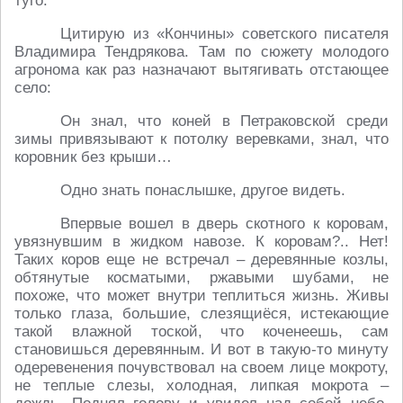
туго.
Цитирую из «Кончины» советского писателя
Владимира Тендрякова. Там по сюжету молодого
агронома как раз назначают вытягивать отстающее
село:
Он знал, что коней в Петраковской среди
зимы привязывают к потолку веревками, знал, что
коровник без крыши…
Одно знать понаслышке, другое видеть.
Впервые вошел в дверь скотного к коровам,
увязнувшим в жидком навозе. К коровам?.. Нет!
Таких коров еще не встречал – деревянные козлы,
обтянутые косматыми, ржавыми шубами, не
похоже, что может внутри теплиться жизнь. Живы
только глаза, большие, слезящиёся, истекающие
такой влажной тоской, что коченеешь, сам
становишься деревянным. И вот в такую-то минуту
одеревенения почувствовал на своем лице мокроту,
не теплые слезы, холодная, липкая мокрота –