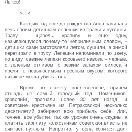
Лыков!
<…>
Каждый год еще до рождества Анна начинала
печь своим детишкам лепешки из травы и куглины.
Траву – щавель, крапиву и еще одну,
называющуюся почему-то неприличным словом, –
детишки сами заготовляли летом, сушили, а зимой
перетирали в труху. Лепешки напоминали по цвету,
по виду, свежие лепехи коровьего навоза – черные,
с зеленым отливом, с резким запахом силоса и
прели, с невыносимым пресным вкусом, которого
никак не могла убить соль…
Время по сюжету послевоенное, причём
отнюдь не самый голодный год. Помещиков-
кровопийц прогнали более 30 лет назад, и
советские крестьяне из Петраковской несколько
десятилетий забирают всю прибыль себе. Или,
точнее, все убытки, так как урожаи очень скудны, а
платить зарплату колхозникам советская власть не
считает нужным. Напротив, у села копится долг