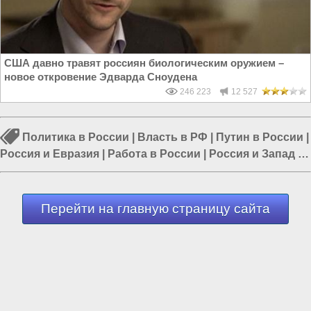
США давно травят россиян биологическим оружием –
новое откровение Эдварда Сноудена
246 223
12 527
Политика в России
|
Власть в РФ
|
Путин в России
|
Россия и Евразия
|
Работа в России
|
Россия и Запад
|
Уровень жизни в России
Перейти на главную страницу сайта