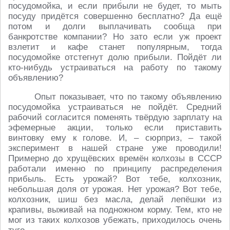
посудомойка, и если прибыли не будет, то мыть
посуду придётся совершенно бесплатно? Да ещё
потом и долги выплачивать сообща при
банкротстве компании? Но зато если уж проект
взлетит и кафе станет популярным, тогда
посудомойке отстегнут долю прибыли. Пойдёт ли
кто-нибудь устраиваться на работу по такому
объявлению?
Опыт показывает, что по такому объявлению
посудомойка устраиваться не пойдёт. Средний
рабочий согласится поменять твёрдую зарплату на
эфемерные акции, только если приставить
винтовку ему к голове. И, – сюрприз, – такой
эксперимент в нашей стране уже проводили!
Примерно до хрущёвских времён колхозы в СССР
работали именно по принципу распределения
прибыль. Есть урожай? Вот тебе, колхозник,
небольшая доля от урожая. Нет урожая? Вот тебе,
колхозник, шиш без масла, делай лепёшки из
крапивы, выживай на подножном корму. Тем, кто не
мог из таких колхозов убежать, приходилось очень