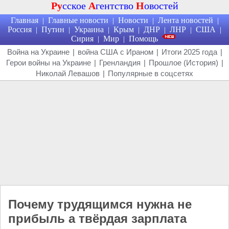
Ру
сское
А
гентство
Н
овостей
Главная
Главные новости
Новости
Лента новостей
|
|
|
|
Россия
Путин
Украина
Крым
ДНР
ЛНР
США
|
|
|
|
|
|
|
Сирия
Мир
Помощь
|
|
Война на Украине
|
война США с Ираном
|
Итоги 2025 года
|
Герои войны на Украине
|
Гренландия
|
Прошлое (История)
|
Николай Левашов
|
Популярные в соцсетях
Почему трудящимся нужна не
прибыль а твёрдая зарплата