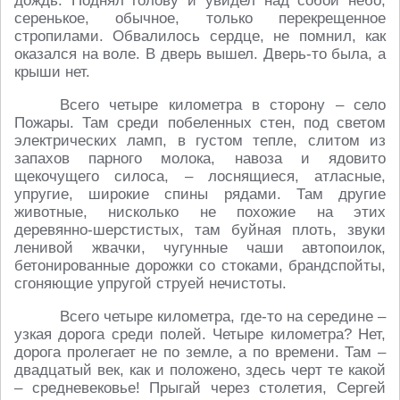
дождь. Поднял голову и увидел над собой небо,
серенькое, обычное, только перекрещенное
стропилами. Обвалилось сердце, не помнил, как
оказался на воле. В дверь вышел. Дверь-то была, а
крыши нет.
Всего четыре километра в сторону – село
Пожары. Там среди побеленных стен, под светом
электрических ламп, в густом тепле, слитом из
запахов парного молока, навоза и ядовито
щекочущего силоса, – лоснящиеся, атласные,
упругие, широкие спины рядами. Там другие
животные, нисколько не похожие на этих
деревянно-шерстистых, там буйная плоть, звуки
ленивой жвачки, чугунные чаши автопоилок,
бетонированные дорожки со стоками, брандспойты,
сгоняющие упругой струей нечистоты.
Всего четыре километра, где-то на середине –
узкая дорога среди полей. Четыре километра? Нет,
дорога пролегает не по земле, а по времени. Там –
двадцатый век, как и положено, здесь черт те какой
– средневековье! Прыгай через столетия, Сергей