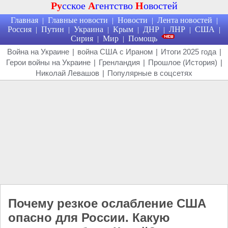
Ру
сское
А
гентство
Н
овостей
Главная
Главные новости
Новости
Лента новостей
|
|
|
|
Россия
Путин
Украина
Крым
ДНР
ЛНР
США
|
|
|
|
|
|
|
Сирия
Мир
Помощь
|
|
Война на Украине
|
война США с Ираном
|
Итоги 2025 года
|
Герои войны на Украине
|
Гренландия
|
Прошлое (История)
|
Николай Левашов
|
Популярные в соцсетях
Почему резкое ослабление США
опасно для России. Какую