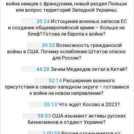
война немцев с французами, новый раздел Польши 
или вопрос территорий Западной Украины; 
35:24
 Истощение военных запасов ЕС 
и создание общеевропейской армии – больше не 
блеф? Готова ли Европа к войне? 
39:53
 Возможность гражданской 
войны в США. Почему ослабление Штатов опасно 
для России? 
44:28
 Зачем Медведев летал в Китай? 
52:14
 Расширение военного 
присутствия в северо-западном округе – готовимся 
к войне на новом направлении? 
55:13
 Что ждёт Косово в 2023? 
58:03
 США изымают активы русских 
бизнесменов и отдают Украине? 
1:00:58
 Россия отказывается от 