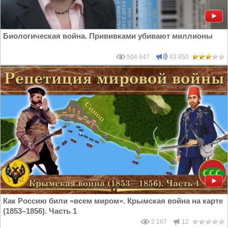
Биологическая война. Прививками убивают миллионы
504 647
43 650
Как Россию били «всем миром». Крымская война на карте
(1853–1856). Часть 1
2 167
12