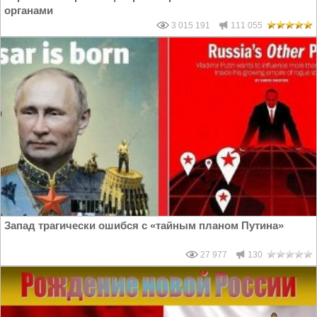
органами
3 015 191
111 055
Запад трагически ошибся с «тайным планом Путина»
27 977
130