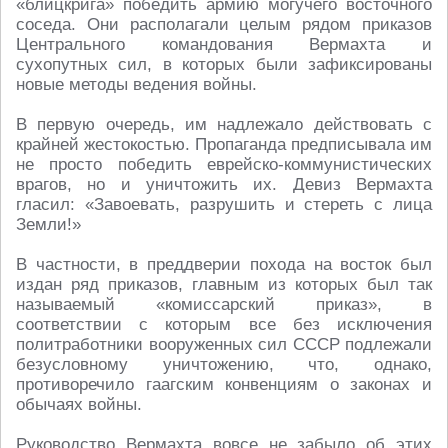
«блицкрига» победить армию могучего восточного
соседа. Они располагали целым рядом приказов
Центрального командования Вермахта и
сухопутных сил, в которых были зафиксированы
новые методы ведения войны.
В первую очередь, им надлежало действовать с
крайней жестокостью. Пропаганда предписывала им
не просто победить еврейско-коммунистических
врагов, но и уничтожить их. Девиз Вермахта
гласил: «Завоевать, разрушить и стереть с лица
Земли!»
В частности, в преддверии похода на восток был
издан ряд приказов, главным из которых был так
называемый «комиссарский приказ», в
соответствии с которым все без исключения
политработники вооруженных сил СССР подлежали
безусловному уничтожению, что, однако,
противоречило гаагским конвенциям о законах и
обычаях войны.
Руководство Вермахта вовсе не забыло об этих