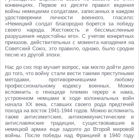
конвенциях. Первое из десяти правил ведения
войны немецкими солдатами, записанных в каждом
удостоверении личности военного, гласило:
«Немецкий солдат благородно борется за победу
своего народа. Жестокость и бессмысленные
разрушения недостойны его». С учетом конкретных
приказов, действительных с момента нападения на
Советский Союз, это правило, однако, было сродни
песне из другой эпохи.
Нас до сих пор мучает вопрос, как могло дойти дело
до того, что войну стали вести такими преступными
методами, противоречившими любому
профессиональному кодексу военных. Можно
вспомнить о геноциде племен гереро и нама,
устроенном немцами в ходе колониальных войн
начала ХХ века, ставших своего рода предтечей
похода на восток 1941-1944 годов. Можно вспомнить
также антисемитские, антикоммунистические и
антиславянские традиции, существовавшие в
немецкой армии еще задолго до Второй мировой
войны. После победы над Францией в 1940 году