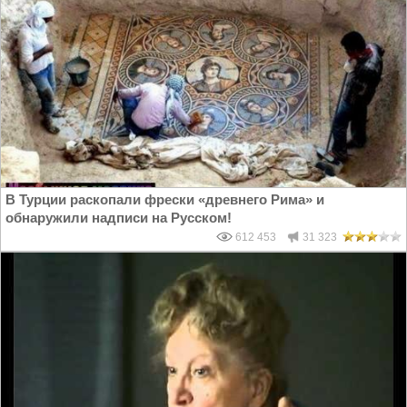
В Турции раскопали фрески «древнего Рима» и
обнаружили надписи на Русском!
612 453
31 323