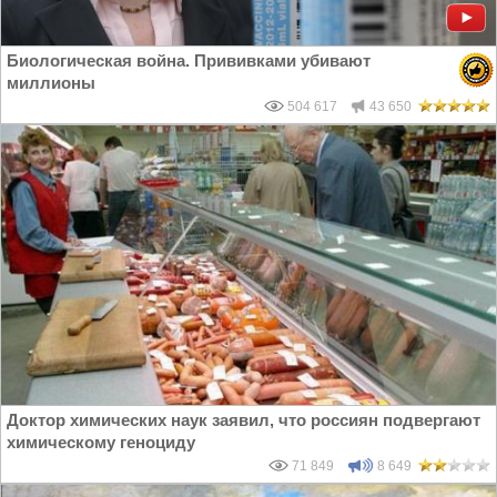
Биологическая война. Прививками убивают
миллионы
504 617
43 650
Доктор химических наук заявил, что россиян подвергают
химическому геноциду
71 849
8 649