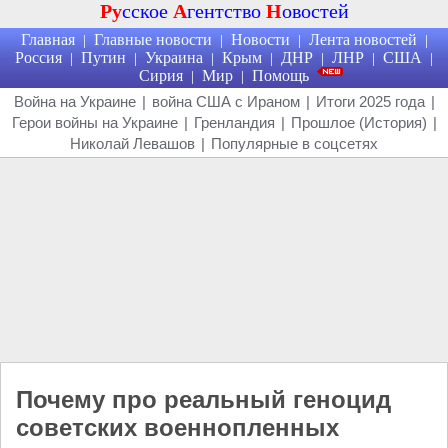
Ру
сское
А
гентство
Н
овостей
Главная
Главные новости
Новости
Лента новостей
|
|
|
|
Россия
Путин
Украина
Крым
ДНР
ЛНР
США
|
|
|
|
|
|
|
Сирия
Мир
Помощь
|
|
Война на Украине
|
война США с Ираном
|
Итоги 2025 года
|
Герои войны на Украине
|
Гренландия
|
Прошлое (История)
|
Николай Левашов
|
Популярные в соцсетях
Почему про реальный геноцид
советских военнопленных