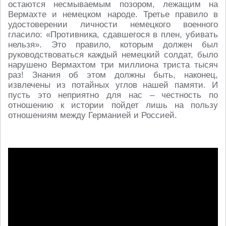
остаются несмываемым позором, лежащим на
Вермахте и немецком народе. Третье правило в
удостоверении личности немецкого военного
гласило: «Противника, сдавшегося в плен, убивать
нельзя». Это правило, которым должен был
руководствоваться каждый немецкий солдат, было
нарушено Вермахтом три миллиона триста тысяч
раз! Знания об этом должны быть, наконец,
извлечены из потайных углов нашей памяти. И
пусть это неприятно для нас – честность по
отношению к истории пойдет лишь на пользу
отношениям между Германией и Россией.