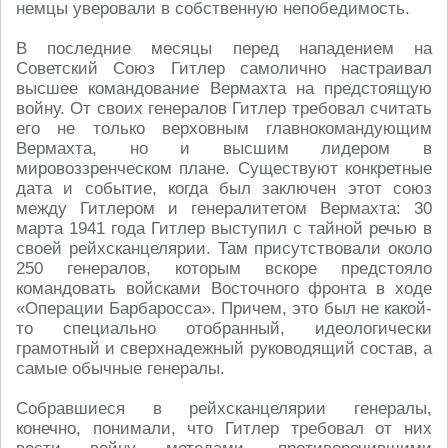
немцы уверовали в собственную непобедимость.
В последние месяцы перед нападением на
Советский Союз Гитлер самолично настраивал
высшее командование Вермахта на предстоящую
войну. От своих генералов Гитлер требовал считать
его не только верховным главнокомандующим
Вермахта, но и высшим лидером в
мировоззренческом плане. Существуют конкретные
дата и событие, когда был заключен этот союз
между Гитлером и генералитетом Вермахта: 30
марта 1941 года Гитлер выступил с тайной речью в
своей рейхсканцелярии. Там присутствовали около
250 генералов, которым вскоре предстояло
командовать войсками Восточного фронта в ходе
«Операции Барбаросса». Причем, это был не какой-
то специально отобранный, идеологически
грамотный и сверхнадежный руководящий состав, а
самые обычные генералы.
Собравшиеся в рейхсканцелярии генералы,
конечно, понимали, что Гитлер требовал от них