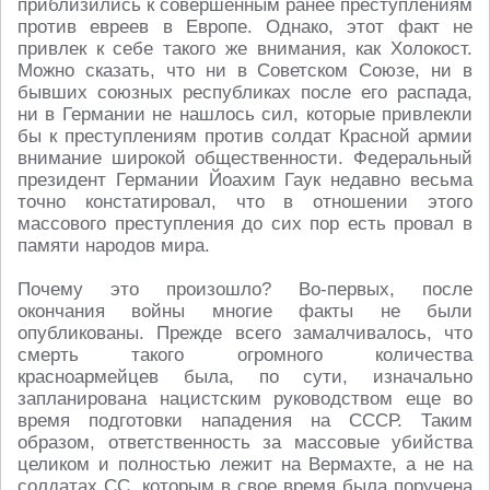
приблизились к совершенным ранее преступлениям
против евреев в Европе. Однако, этот факт не
привлек к себе такого же внимания, как Холокост.
Можно сказать, что ни в Советском Союзе, ни в
бывших союзных республиках после его распада,
ни в Германии не нашлось сил, которые привлекли
бы к преступлениям против солдат Красной армии
внимание широкой общественности. Федеральный
президент Германии Йоахим Гаук недавно весьма
точно констатировал, что в отношении этого
массового преступления до сих пор есть провал в
памяти народов мира.
Почему это произошло? Во-первых, после
окончания войны многие факты не были
опубликованы. Прежде всего замалчивалось, что
смерть такого огромного количества
красноармейцев была, по сути, изначально
запланирована нацистским руководством еще во
время подготовки нападения на СССР. Таким
образом, ответственность за массовые убийства
целиком и полностью лежит на Вермахте, а не на
солдатах СС, которым в свое время была поручена