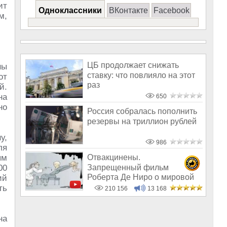
ит
Одноклассники
ВКонтакте
Facebook
м,
ЦБ продолжает снижать
ны
ставку: что повлияло на этот
от
раз
й.
на
650
но
Россия собралась пополнить
резервы на триллион рублей
у,
986
ля
ым
Отвакцинены.
Запрещенный фильм
00
Роберта Де Ниро о мировой
ий
афере с вакцинами
ть
210 156
13 168
на