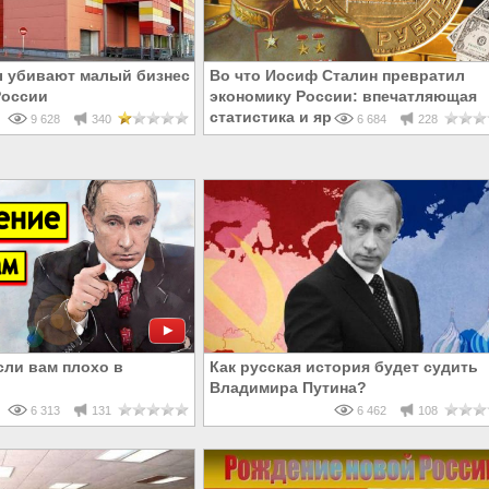
 убивают малый бизнес
Во что Иосиф Сталин превратил
России
экономику России: впечатляющая
статистика и яркие факты
9 628
340
6 684
228
сли вам плохо в
Как русская история будет судить
Владимира Путина?
6 313
131
6 462
108