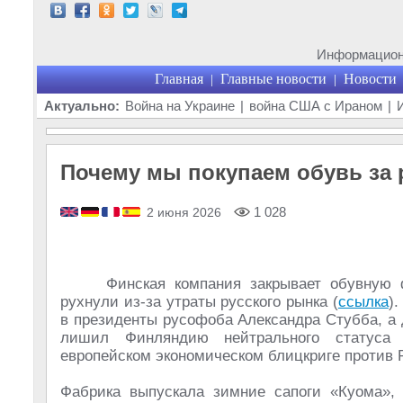
Информационн
Главная
Главные новости
Новости
|
|
Актуально:
Война на Украине
|
война США с Ираном
|
Почему мы покупаем обувь за
1 028
2 июня 2026
Финская компания закрывает обувную 
рухнули из-за утраты русского рынка (
ссылка
)
в президенты русофоба Александра Стубба, а 
лишил Финляндию нейтрального статуса 
европейском экономическом блицкриге против 
Фабрика выпускала зимние сапоги «Куома»,