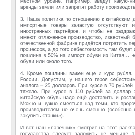
местном уровне. Например, введут какую-н
аренды земли или запретят работу производств
3. Наша политика по отношению к китайским 
импортные товары зачастую отсутствуют и
иностранных партнёров, и чтобы не раздраж
имеют отлаженное производство, известный 
отечественной фабрике придётся потратить пе
процессов, а до того себестоимость там будет
пошлина в 50% на импорт обуви из Китая… но
обуви или около того.
4. Кроме пошлины важен ещё и курс рубля. 
России. Допустим, у нашего героя себестоим
аналога – 25 долларов. При курсе в 70 рублей
тяжело. При курсе в 110 рублей за доллар э
китайскую обувь надо ещё доставить и растам
Можно и нужно смеяться над теми, кто проро
производителям не очень смешно (особенно 
закупить станки»).
И вот наш «ларёчник» смотрит на этот раскла
государства следует заложить не меньше 1