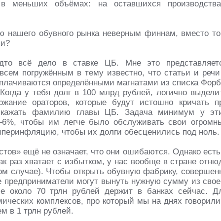
 в меньших объёмах: на оставшихся производства
ю нашего обувного рынка неверным финнам, вместо то
ии?
удто всё дело в ставке ЦБ. Мне это представляет
всем погружённым в тему известно, что статьи и речи
оплачиваются определёнными магнатами из списка Форб
Когда у тебя долг в 100 млрд рублей, логично выдели
жание ораторов, которые будут истошно кричать п
искажать фамилию главы ЦБ. Задача минимум у эт
5–6%, чтобы им легче было обслуживать свои огромн
гиперинфляцию, чтобы их долги обесценились под ноль.
тов» ещё не означает, что они ошибаются. Однако есть
как раз хватает с избытком, у нас вообще в стране отню
ком случае). Чтобы открыть обувную фабрику, совершен
ие предприниматели могут вынуть нужную сумму из свое
ие около 70 трлн рублей держит в банках сейчас. Д
мических комплексов, про который мы на днях говорили
м в 1 трлн рублей.