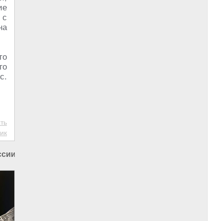
ие
 с
на
то
го
с.
ть
ик
ссии
|
Экономика в России