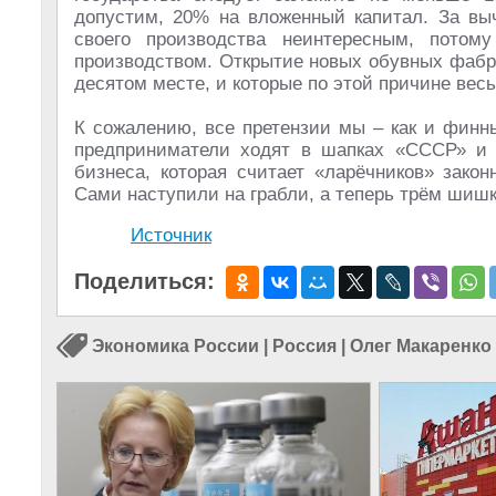
допустим, 20% на вложенный капитал. За выч
своего производства неинтересным, пото
производством. Открытие новых обувных фабри
десятом месте, и которые по этой причине весь
К сожалению, все претензии мы – как и финн
предприниматели ходят в шапках «СССР» и 
бизнеса, которая считает «ларёчников» зако
Сами наступили на грабли, а теперь трём шишк
Источник
Поделиться:
Экономика России
|
Россия
|
Олег Макаренко