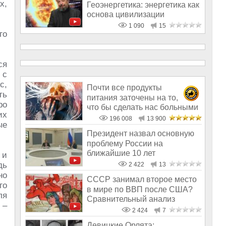
х,
Геоэнергетика: энергетика как
основа цивилизации
1 090
15
го
ся
 с
с,
Почти все продукты
ть
питания заточены на то,
ро
что бы сделать нас больными
их
и бесплодным
196 008
13 900
ые
Президент назвал основную
проблему России на
ближайшие 10 лет
 и
дь
2 422
13
но
СССР занимал второе место
го
в мире по ВВП после США?
ля
Сравнительный анализ
 –
2 424
7
Девицкие Орлята: