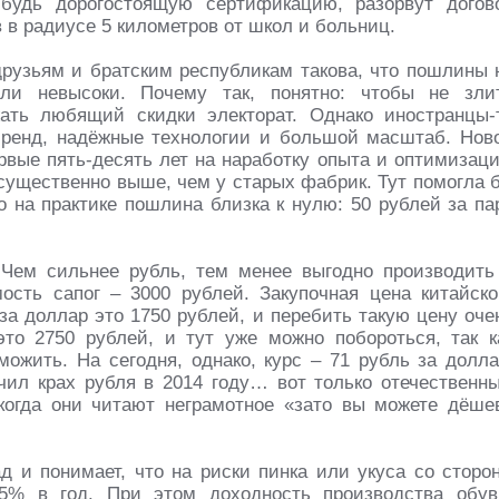
ибудь дорогостоящую сертификацию, разорвут догов
 в радиусе 5 километров от школ и больниц.
друзьям и братским республикам такова, что пошлины 
ли невысоки. Почему так, понятно: чтобы не зли
ать любящий скидки электорат. Однако иностранцы-
бренд, надёжные технологии и большой масштаб. Нов
рвые пять-десять лет на наработку опыта и оптимизац
 существенно выше, чем у старых фабрик. Тут помогла 
 на практике пошлина близка к нулю: 50 рублей за па
Чем сильнее рубль, тем менее выгодно производить
ость сапог – 3000 рублей. Закупочная цена китайско
 за доллар это 1750 рублей, и перебить такую цену оче
то 2750 рублей, и тут уже можно побороться, так к
ожить. На сегодня, однако, курс – 71 рубль за долла
чил крах рубля в 2014 году… вот только отечественн
когда они читают неграмотное «зато вы можете дёше
д и понимает, что на риски пинка или укуса со сторо
5% в год. При этом доходность производства обув