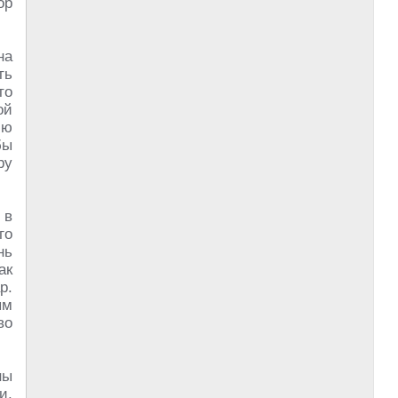
ор
на
ть
то
ой
ию
бы
ру
 в
го
нь
ак
р.
ым
во
ны
и,