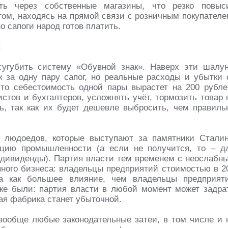
ть через собственные магазины, что резко повыс
том, находясь на прямой связи с розничным покупателе
о сапоги народ готов платить.
:
угубить систему «Обувной знак». Наверх эти шалу
к за одну пару сапог, но реальные расходы и убытки 
то себестоимость одной пары вырастет на 200 рубле
тов и бухгалтеров, усложнять учёт, тормозить товар 
ь, так как их будет дешевле выбросить, чем правиль
 людоедов, которые выступают за памятники Сталин
цию промышленности (а если не получится, то – д
а дивиденды). Партия власти тем временем с неослабн
ного бизнеса: владельцы предприятий стоимостью в 2
а как большее влияние, чем владельцы предприят
же были: партия власти в любой момент может задра
ая фабрика станет убыточной.
ообще любые законодательные затеи, в том числе и 