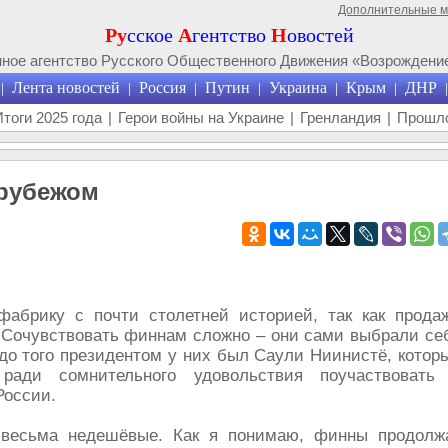
Дополнительные 
Ру
сское
А
гентство
Н
овостей
ое агентство Русского Общественного Движения «Возрождение
Лента новостей
Россия
Путин
Украина
Крым
ДНР
|
|
|
|
|
|
|
Итоги 2025 года
|
Герои войны на Украине
|
Гренландия
|
Прошло
 рубежом
фабрику с почти столетней историей, так как прода
. Сочувствовать финнам сложно – они сами выбрали се
до того президентом у них был Саули Ниинистё, котор
ради сомнительного удовольствия поучаствовать
России.
 весьма недешёвые. Как я понимаю, финны продолж