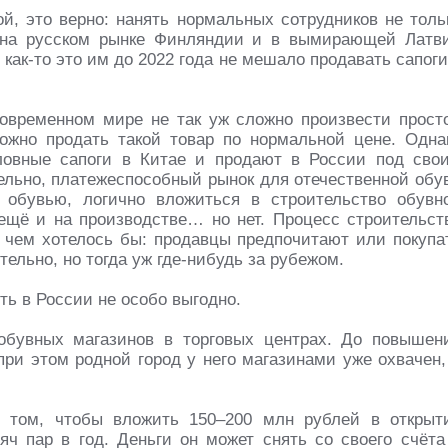
й, это верно: нанять нормальных сотрудников не толь
й на русском рынке Финляндии и в вымирающей Латв
 как-то это им до 2022 года не мешало продавать сапоги
современном мире не так уж сложно произвести прост
ложно продать такой товар по нормальной цене. Одна
ловные сапоги в Китае и продают в России под сво
ельно, платежеспособный рынок для отечественной обу
обувью, логично вложиться в строительство обувн
ещё и на производстве… но нет. Процесс строительст
 чем хотелось бы: продавцы предпочитают или покупа
ельно, но тогда уж где-нибудь за рубежом.
ть в России не особо выгодно.
 обувных магазинов в торговых центрах. До повышен
при этом родной город у него магазинами уже охвачен,
 том, чтобы вложить 150–200 млн рублей в открыт
яч пар в год. Деньги он может снять со своего счёта