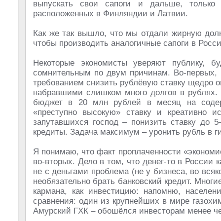
выпускать свои сапоги и дальше, только
расположенных в Финляндии и Латвии.
Как же так вышло, что мы отдали жирную дол
чтобы производить аналогичные сапоги в Росс
Некоторые экономисты уверяют публику, б
сомнительным по двум причинам. Во-первых, 
требованием снизить рублёвую ставку щедро 
набравшими слишком много долгов в рублях. 
бюджет в 20 млн рублей в месяц на содер
«преступно высокую» ставку и креативно 
запутавшихся господ – понизить ставку до 
кредиты. Задача максимум – уронить рубль в 
Я понимаю, что факт проплаченности «экономис
во-вторых. Дело в том, что денег-то в России 
не с деньгами проблема (не у бизнеса, во вся
необязательно брать банковский кредит. Мног
кармана, как инвестицию: напомню, населен
сравнения: один из крупнейших в мире газохи
Амурский ГХК – обошёлся инвесторам менее че