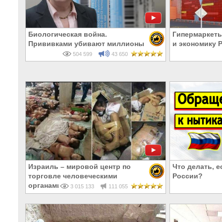
Биологическая война.
Гипермаркеты
Прививками убивают миллионы
и экономику 
504 599
43 650
Израиль – мировой центр по
Что делать, е
торговле человеческими
России?
органами
3 015 133
111 055