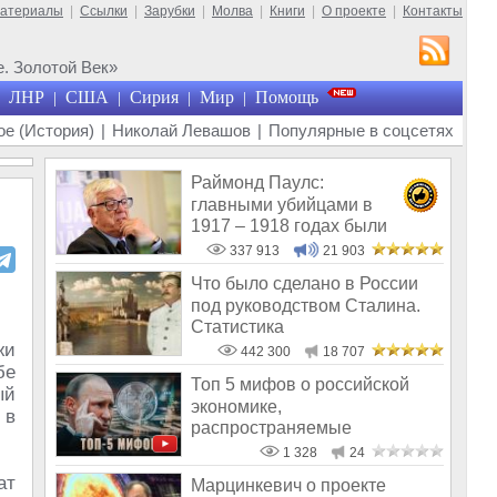
материалы
|
Ссылки
|
Зарубки
|
Молва
|
Книги
|
О проекте
|
Контакты
. Золотой Век»
ЛНР
США
Сирия
Мир
Помощь
|
|
|
|
е (История)
|
Николай Левашов
|
Популярные в соцсетях
Раймонд Паулс:
главными убийцами в
1917 – 1918 годах были
латыши и евреи, а не русс
337 913
21 903
Что было сделано в России
под руководством Сталина.
Статистика
жи
442 300
18 707
бе
Топ 5 мифов о российской
ый
экономике,
 в
распространяемые
политическими шулерами
1 328
24
ат
Марцинкевич о проекте