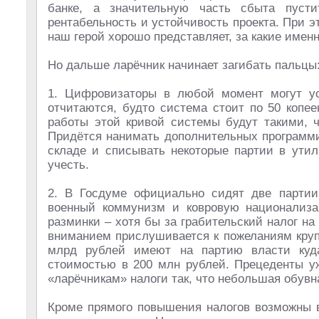
банке, а значительную часть сбыта пусти
рентабельность и устойчивость проекта. При э
наш герой хорошо представляет, за какие именн
Но дальше ларёчник начинает загибать пальцы
1. Цифровизаторы в любой момент могут ус
отчитаются, будто система стоит по 50 копее
работы этой кривой системы будут такими, ч
Придётся нанимать дополнительных программис
складе и списывать некоторые партии в утил
учесть.
2. В Госдуме официально сидят две партии
военный коммунизм и ковровую национализа
разминки – хотя бы за грабительский налог н
вниманием прислушивается к пожеланиям круп
млрд рублей имеют на партию власти куд
стоимостью в 200 млн рублей. Прецеденты у
«ларёчникам» налоги так, что небольшая обувн
Кроме прямого повышения налогов возможны в