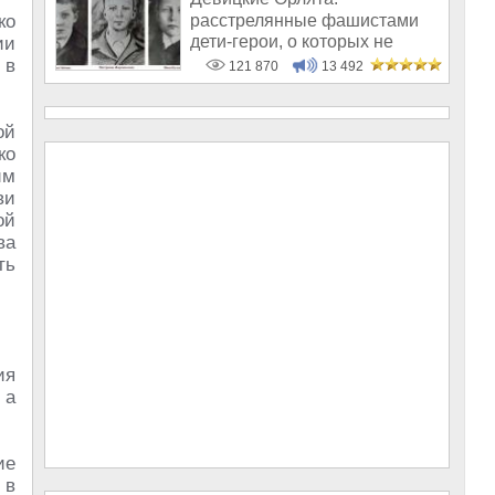
расстрелянные фашистами
ко
дети-герои, о которых не
ии
рассказывают в шк
 в
121 870
13 492
ой
ко
им
ви
ой
ва
ть
ия
 а
ие
 в