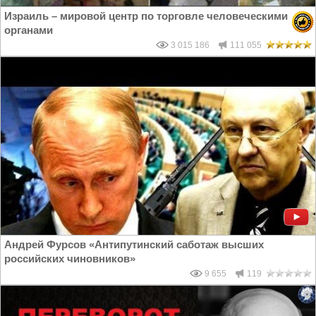
Израиль – мировой центр по торговле человеческими
органами
3 015 186
111 055
Андрей Фурсов «Антипутинский саботаж высших
российских чиновников»
9 655
119