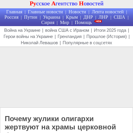
Ру
сское
А
гентство
Н
овостей
Главная
Главные новости
Новости
Лента новостей
|
|
|
|
Россия
Путин
Украина
Крым
ДНР
ЛНР
США
|
|
|
|
|
|
|
Сирия
Мир
Помощь
|
|
Война на Украине
|
война США с Ираном
|
Итоги 2025 года
|
Герои войны на Украине
|
Гренландия
|
Прошлое (История)
|
Николай Левашов
|
Популярные в соцсетях
Почему жулики олигархи
жертвуют на храмы церковной