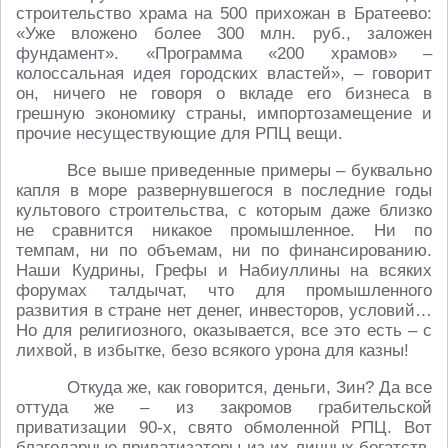
строительство храма на 500 прихожан в Братеево:
«Уже вложено более 300 млн. руб., заложен
фундамент». «Программа «200 храмов» –
колоссальная идея городских властей», – говорит
он, ничего не говоря о вкладе его бизнеса в
грешную экономику страны, импортозамещение и
прочие несуществующие для РПЦ вещи.
Все выше приведенные примеры – буквально
капля в море развернувшегося в последние годы
культового строительства, с которым даже близко
не сравнится никакое промышленное. Ни по
темпам, ни по объемам, ни по финансированию.
Наши Кудрины, Грефы и Набиуллины на всяких
форумах талдычат, что для промышленного
развития в стране нет денег, инвесторов, условий…
Но для религиозного, оказывается, все это есть – с
лихвой, в избытке, безо всякого урона для казны!
Откуда же, как говорится, деньги, Зин? Да все
оттуда же – из закромов грабительской
приватизации 90-х, свято обмоленной РПЦ. Вот
благодарные приватизаторы из их личных богатств,