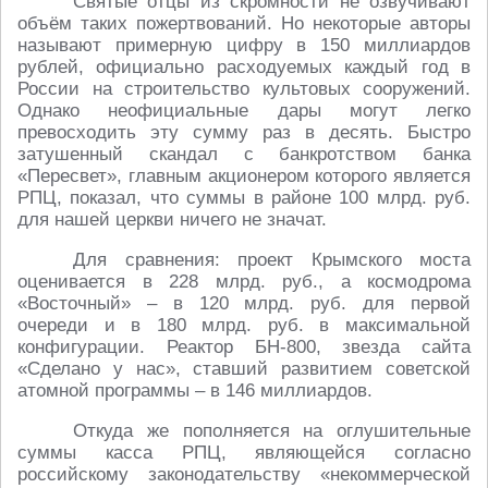
Святые отцы из скромности не озвучивают
объём таких пожертвований. Но некоторые авторы
называют примерную цифру в 150 миллиардов
рублей, официально расходуемых каждый год в
России на строительство культовых сооружений.
Однако неофициальные дары могут легко
превосходить эту сумму раз в десять. Быстро
затушенный скандал с банкротством банка
«Пересвет», главным акционером которого является
РПЦ, показал, что суммы в районе 100 млрд. руб.
для нашей церкви ничего не значат.
Для сравнения: проект Крымского моста
оценивается в 228 млрд. руб., а космодрома
«Восточный» – в 120 млрд. руб. для первой
очереди и в 180 млрд. руб. в максимальной
конфигурации. Реактор БН-800, звезда сайта
«Сделано у нас», ставший развитием советской
атомной программы – в 146 миллиардов.
Откуда же пополняется на оглушительные
суммы касса РПЦ, являющейся согласно
российскому законодательству «некоммерческой