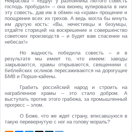
Некрасова – «Вдруг у разбойника лютого совесть
господь пробудил» – она вконец купировала в них
эту совесть, дав им в обмен на «храм» прощение и
поощрение всех их грехов. А ведь могла бы кинуть
им другую кость: «Вы, нечестивцы и безумцы,
отдайте сторицей на воскрешение и совершенство
советских производств – и будет вам спасение на
небесах!»
Но жадность победила совесть – и в
результате мы имеет то, что имеем: заводы
закрываются, храмы открываются, священники с
библейских осликов пересаживаются на дорогущие
БМВ и Порше-кайены.
Грабить российский народ и строить на
награбленное храмы – это стало добром. А
выступать против этого грабежа, за промышленный
прогресс – злом.
О Боже, что же ждет страну, вписавшуюся в
такую перевернутую с ног на голову мораль?