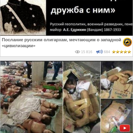
Послание русским олигархам, мечтающим о западной
«цивилизации»
15 816
684