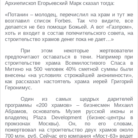
Архиепископ Егорьевский Марк сказал тогда:
«Потанин ​– молодец, перечислил на храм и тут же
возглавил список Forbes. Так что видите, все
делается не без помощи Божьей. А вот «Газпром»,
хоть и входит в состав попечительского совета, на
строительство храмов денег пока не дает…»
При этом некоторые жертвователи
предпочитают оставаться в тени. Например при
строительстве храма Всемилостивого Спаса в
Митино на 500 человек 40% сметной суммы были
внесены «на условиях строжайшей анонимности»,
как рассказал настоятель храма иерей Григорий
Геронимус.
Один из самых щедрых дарителей
программы «200 храмов» – бизнесмен Михаил
Абрамов, основатель Музея русской иконы и
владелец Plaza Development (бизнес-центры в
промзонах Москвы). Он, по его словам,
пожертвовал на строительство двух храмов около
700 млн. руб. Сейчас его компания «Мост-63» ведет