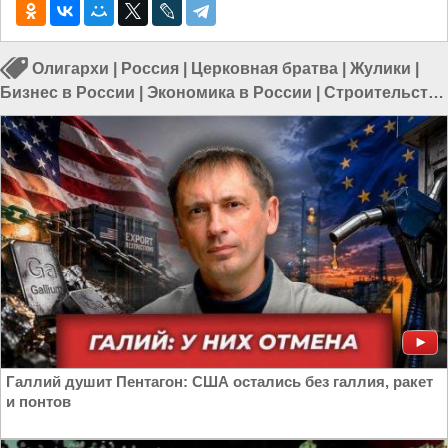
Олигархи
|
Россия
|
Церковная братва
|
Жулики
|
Бизнес в России
|
Экономика в России
|
Строительство
в России
|
Бизнес России
Галлий душит Пентагон: США остались без галлия, ракет
и понтов