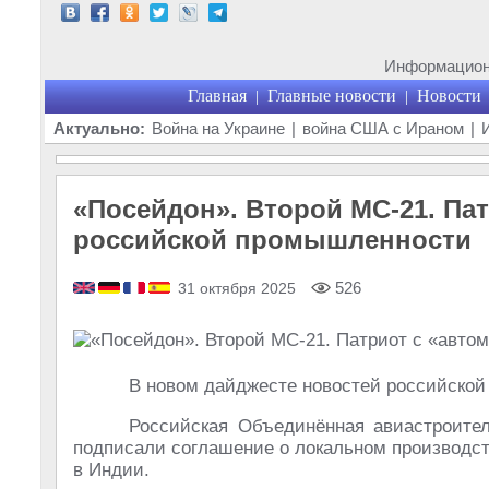
Информационн
Главная
Главные новости
Новости
|
|
Актуально:
Война на Украине
|
война США с Ираном
|
«Посейдон». Второй МС-21. Па
российской промышленности
526
31 октября 2025
В новом дайджесте новостей российско
Российская Объединённая авиастроител
подписали соглашение о локальном производс
в Индии.