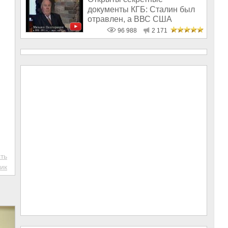
документы КГБ: Сталин был
отравлен, а ВВС США
бомбили СССР
96 988
2 171
ть
ик