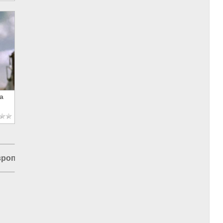
а
вропа