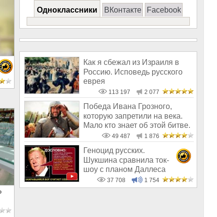
Одноклассники
ВКонтакте
Facebook
Как я сбежал из Израиля в
Россию. Исповедь русского
е
еврея
113 197
2 077
Победа Ивана Грозного,
которую запретили на века.
Мало кто знает об этой битве.
Поч
49 487
1 876
Геноцид русских.
Шукшина сравнила ток-
шоу с планом Даллеса
37 708
1 754
о