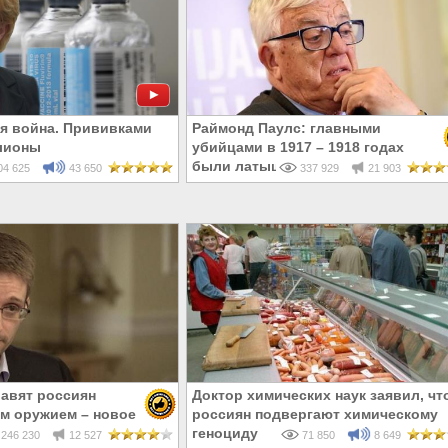
я война. Прививками
Раймонд Паулс: главными
лионы
убийцами в 1917 – 1918 годах
были латыши и евреи, а не русски
4 625
43 650
337 929
21 903
авят россиян
Доктор химических наук заявил, чт
м оружием – новое
россиян подвергают химическому
дварда Сноудена
геноциду
246 230
12 527
71 850
8 649