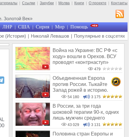
материалы
|
Ссылки
|
Зарубки
|
Молва
|
Книги
|
О проекте
|
Контакты
. Золотой Век»
ЛНР
США
Сирия
Мир
Помощь
|
|
|
|
е (История)
|
Николай Левашов
|
Популярные в соцсетях
Война на Украине: ВС РФ «с
ходу» вошли в Орехов. ВСУ
проводят «контрнаступ»
479
Объединенная Европа
против России. Тыкайте
Запад рожей в историю.
Требуйте от них п
54 180
3 175
В России, за три года
шоковой терапии 90-х, одних
лишь мужчин среднего
AL
возраста ско
00
43 029
3 131
Половина стран Европы и