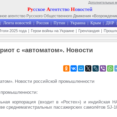
Дополнительные 
Ру
сское
А
гентство
Н
овостей
ое агентство Русского Общественного Движения «Возрождение
Лента новостей
Россия
Путин
Украина
Крым
ДНР
|
|
|
|
|
|
|
Итоги 2025 года
|
Герои войны на Украине
|
Гренландия
|
Прошло
триот с «автоматом». Новости
й промышленности:
ьная корпорация (входит в «Ростех») и индийская H
тве среднемагистральных пассажирских самолётов SJ-1