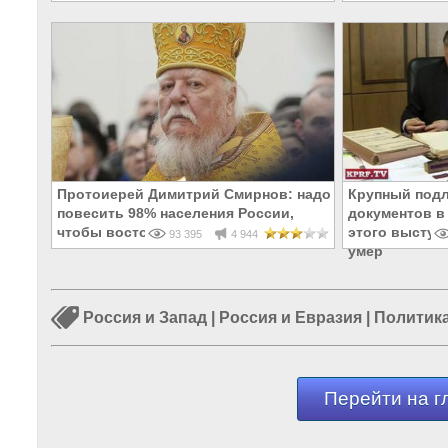
Протоиерей Димитрий Смирнов: надо
Крупный подл
повесить 98% населения России,
документов в
чтобы восторжествовала религия
этого выступ
93 395
4 944
умер
Россия и Запад
|
Россия и Евразия
|
Политика
Перейти на г