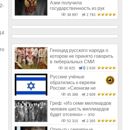
Азии получила
2-
государственность из рук
России!
38 997
2 793
14
го
Геноцид русского народа о
котором не принято говорить
в либеральных СМИ
30 925
2 630
Русские учёные
обратились к евреям
России: «Сионизм не
пройдёт!»
45 388
2 609
Греф: «Из семи миллиардов
человек шесть миллиардов
будет отсеяно» – это
пострашнее,
52 310
2 265
Открыты секретные