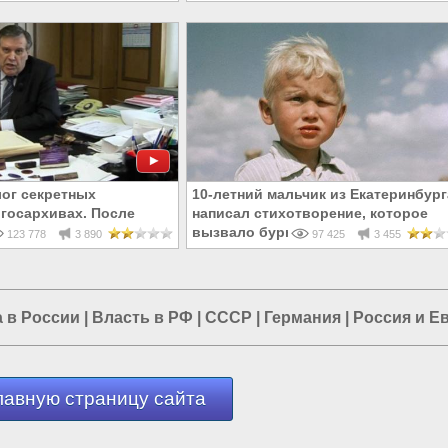
ог секретных
10-летний мальчик из Екатеринбург
 госархивах. После
написал стихотворение, которое
ления депутат Илюхин
вызвало бурю эмоций у читателей
123 778
3 890
97 425
3 455
 в России
|
Власть в РФ
|
СССР
|
Германия
|
Россия и Е
лавную страницу сайта