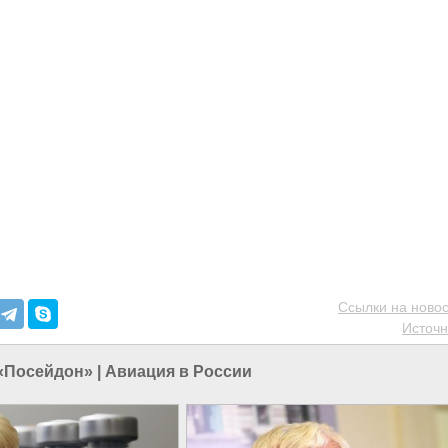
Ссылки на новос
Источн
«Посейдон»
|
Авиация в России