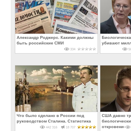
Александр Роджерс. Какими должны
Биологическа
быть российские СМИ
убивают мил
334
50
Что было сделано в России под
США давно тр
руководством Сталина. Статистика
биологически
откровение Э
442 316
18 707