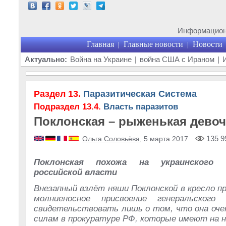
Информационн
Главная
Главные новости
Новости
|
|
Актуально:
Война на Украине
|
война США с Ираном
|
Раздел 13.
Паразитическая Система
Подраздел 13.4.
Власть паразитов
Поклонская – рыженькая девоч
135 9
Ольга Соловьёва
, 5 марта 2017
Поклонская похожа на украинского 
российской власти
Внезапный взлёт няши Поклонской в кресло п
молниеносное присвоение генеральского
свидетельствовать лишь о том, что она очен
силам в прокуратуре РФ, которые имеют на не