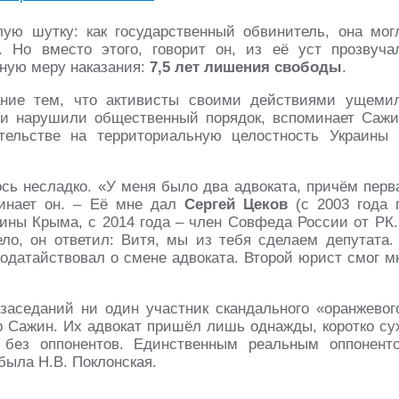
ую шутку: как государственный обвинитель, она мог
 Но вместо этого, говорит он, из её уст прозвуча
ную меру наказания:
7,5 лет лишения свободы
.
ание тем, что активисты своими действиями ущеми
 и нарушили общественный порядок, вспоминает Сажи
тельстве на территориальную целостность Украины 
ь несладко. «У меня было два адвоката, причём перв
минает он. – Её мне дал
Сергей Цеков
(с 2003 года 
ины Крыма, с 2014 года – член Совфеда России от РК.
дело, он ответил: Витя, мы из тебя сделаем депутата.
 ходатайствовал о смене адвоката. Второй юрист смог м
заседаний ни один участник скандального «оранжевог
ор Сажин. Их адвокат пришёл лишь однажды, коротко су
 без оппонентов. Единственным реальным оппонент
была Н.В. Поклонская.