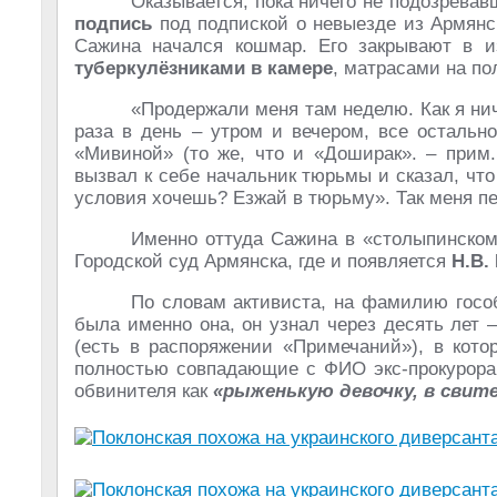
Оказывается, пока ничего не подозрева
подпись
под подпиской о невыезде из Армянск
Сажина начался кошмар. Его закрывают в и
туберкулёзниками в камере
, матрасами на по
«Продержали меня там неделю. Как я нич
раза в день – утром и вечером, все остальн
«Мивиной» (то же, что и «Доширак». – прим.
вызвал к себе начальник тюрьмы и сказал, чт
условия хочешь? Езжай в тюрьму». Так меня 
Именно оттуда Сажина в «столыпинском»
Городской суд Армянска, где и появляется
Н.В.
По словам активиста, на фамилию гособ
была именно она, он узнал через десять лет 
(есть в распоряжении «Примечаний»), в кот
полностью совпадающие с ФИО экс-прокурора
обвинителя как
«рыженькую девочку, в свите