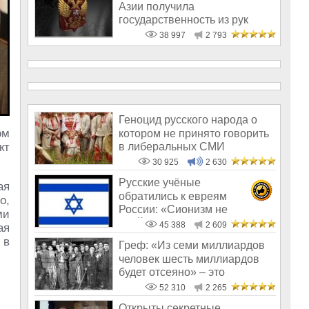
Азии получила
государственность из рук
России!
38 997
2 793
Геноцид русского народа о
ом
котором не принято говорить
в либеральных СМИ
кт
30 925
2 630
Русские учёные
ая
обратились к евреям
о,
России: «Сионизм не
ми
пройдёт!»
45 388
2 609
ая
 в
Греф: «Из семи миллиардов
человек шесть миллиардов
будет отсеяно» – это
пострашнее,
52 310
2 265
Открыты секретные