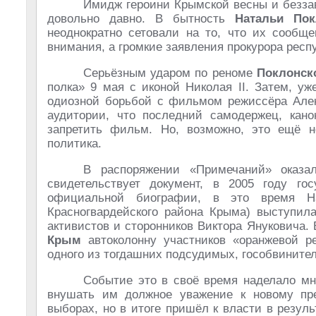
Имидж героини Крымской весны и беззав
довольно давно. В бытность
Натальи Пок
неоднократно сетовали на то, что их сообще
внимания, а громкие заявления прокурора респ
Серьёзным ударом по реноме
Поклонск
полка» 9 мая с иконой Николая II. Затем, у
одиозной борьбой с фильмом режиссёра Але
аудитории, что последний самодержец, кан
запретить фильм. Но, возможно, это ещё 
политика.
В распоряжении «Примечаний» оказал
свидетельствует документ, в 2005 году го
официальной биографии, в это время На
Красногвардейского района Крыма) выступил
активистов и сторонников Виктора Януковича.
Крым
автоколонну участников «оранжевой р
одного из тогдашних подсудимых, гособвинител
Событие это в своё время наделало м
внушать им должное уважение к новому пре
выборах, но в итоге пришёл к власти в резу