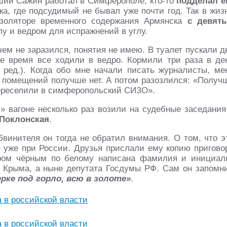
вший Сажин работал в Симферополе, кто-то
подделал е
а, где подсудимый не бывал уже почти год. Так в жиз
золяторе временного содержания Армянска
с девят
лу и ведром для испражнений в углу.
ем не заразился, понятия не имею. В туалет пускали д
ое время все ходили в ведро. Кормили три раза в де
 ред.). Когда обо мне начали писать журналисты, ме
о помещений получше нет. А потом разозлился: «Получ
переселили в симферопольский СИЗО».
 вагоне несколько раз возили на судебные заседания
 Поклонская
.
винителя он тогда не обратил внимания. О том, что э
– уже при России. Друзья прислали ему копию пригово
ором чёрным по белому написана фамилия и инициал
 Крыма, а ныне депутата Госдумы РФ. Сам он запомн
рке под горло, всю в золоте»
.