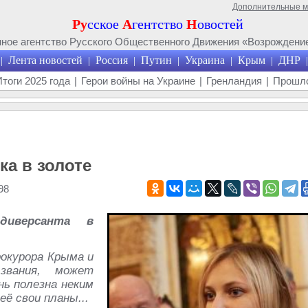
Дополнительные 
Ру
сское
А
гентство
Н
овостей
ое агентство Русского Общественного Движения «Возрождение
Лента новостей
Россия
Путин
Украина
Крым
ДНР
|
|
|
|
|
|
|
Итоги 2025 года
|
Герои войны на Украине
|
Гренландия
|
Прошло
ка в золоте
98
диверсанта в
рокурора Крыма и
 звания, может
ь полезна неким
ё свои планы...