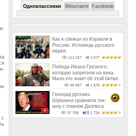
Одноклассники
ВКонтакте
Facebook
м.
Как я сбежал из Израиля в
Россию. Исповедь русского
еврея
ка
113 197
2 077
ся
Победа Ивана Грозного,
н-
которую запретили на века.
Мало кто знает об этой битве.
Поч
49 487
1 876
ли
Геноцид русских.
Шукшина сравнила ток-
шоу с планом Даллеса
37 708
1 754
 с
ть