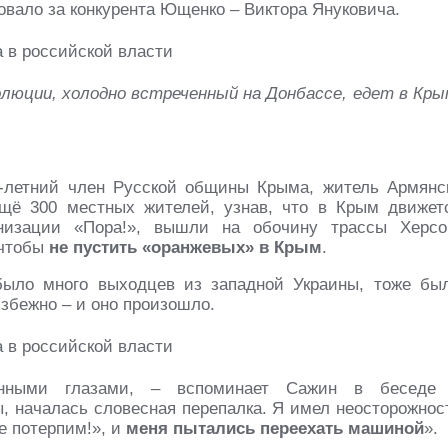
овало за конкурента Ющенко – Виктора Януковича.
люции, холодно встреченный на Донбассе, едет в Кры
3-летний член Русской общины Крыма, житель Армянс
ещё 300 местных жителей, узнав, что в Крым движет
низации «Пора!», вышли на обочину трассы Херсо
 чтобы
не пустить «оранжевых» в Крым
.
 было много выходцев из западной Украины, тоже бы
збежно – и оно произошло.
янными глазами, – вспоминает Сажин в беседе
, началась словесная перепалка. Я имел неосторожнос
е потерпим!», и
меня пытались переехать машиной
».