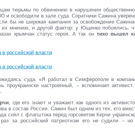
сяцам тюрьмы по обвинению в нарушении общественно
ЗО и освободили в зале суда. Соратники Сажина уверен
 если бы не широкая кампания за освобождение Сажина
их мнению, и другой фактор: у Ющенко побоялись, ч
лазах крымчан статус героя. А так он
тихо вышел к
дожидаясь суда. «Я работал в Симферополе в компан
ь проукраински настроенный, – вспоминает активист.
.
ерчи
, где его знают и уважают как одного из активисто
ва в состав России. Сажин был одним из тех, кто вмес
да снял с флагштока перед горсоветом Керчи украинск
 раз за российский патриотизм его не судили – но