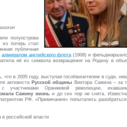
ашихин
ели полуострова
 из потерь стал
енная публичная
л
адмиралом английского флота
(1908) и фельдмаршал
ратила её из символа возвращения на Родину в объе
, что в 2005 году, выступая гособвинителем в суде, нек
ля активиста
Русской общины
Виктора Сажина – за т
 с участниками Оранжевой революции, ехавши
омала Сажину жизнь
и до сих пор не снята. Известн
патриотом РФ. «Примечания» попытались разобраться