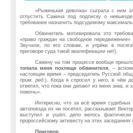
«Рыженькая девочка» сыграла с ним зл
отпустить Сажина под подписку о невыезде.
требование назначить подсудимому максималь
Обвинитель мотивировала это требов
«право граждан на свободное передвижение»
Звучали, по его словам, и упрёки в посяга
приговоре суда такой квалификации нет).
Сажину на том процессе вообще пришлос
топила меня похлеще обвинителя
, – вспо
настоящее время – председатель Русской общ
прим. ред
.). Когда я спросил у него, в чём 
ответил, что пока они делают из меня зека, и
помочь».
Интересно, что за всё время судебных 
автопоезда их не посетил, рассказывает Викт
выступил и ушёл, дело велось фактически
пророссийскому активисту на этих заседаниях 
Приговор