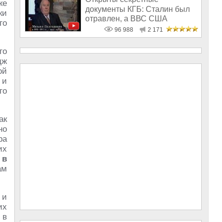
же
документы КГБ: Сталин был
ки
отравлен, а ВВС США
го
бомбили СССР
96 988
2 171
го
дж
ой
 и
го
ак
но
ра
их
 в
ам
 и
их
 в