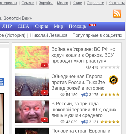
материалы
|
Ссылки
|
Зарубки
|
Молва
|
Книги
|
О проекте
|
Контакты
. Золотой Век»
ЛНР
США
Сирия
Мир
Помощь
|
|
|
|
е (История)
|
Николай Левашов
|
Популярные в соцсетях
Война на Украине: ВС РФ «с
ходу» вошли в Орехов. ВСУ
проводят «контрнаступ»
479
Объединенная Европа
против России. Тыкайте
Запад рожей в историю.
Требуйте от них п
54 180
3 175
В России, за три года
шоковой терапии 90-х, одних
лишь мужчин среднего
возраста ско
43 029
3 131
Половина стран Европы и