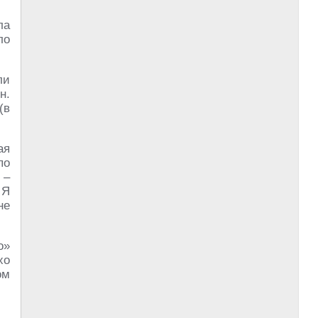
ла
ло
ли
н.
(в
ая
по
 –
 Я
не
о»
хо
ом