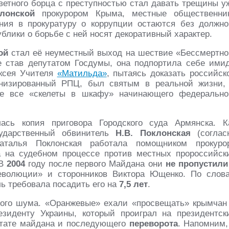
етного борца с преступностью стал давать трещины у
лонской
прокурором Крыма, местные общественни
ния в прокуратуру о коррупции остаются без должно
ублики о борьбе с ней носят декоративный характер.
ой
стал её неуместный выход на шествие «Бессмертно
же став депутатом Госдумы, она подпортила себе ими
ксея Учителя
«Матильда»
, пытаясь доказать российск
онизированный РПЦ, был святым в реальной жизни,
не все «скелеты в шкафу» начинающего федерально
ась копия приговора Городского суда Армянска. К
сударственный обвинитель
Н.В. Поклонская
(соглас
талья Поклонская работала помощником прокуро
а на судебном процессе против местных пророссийск
 В
2004
году после первого Майдана они
не пропустили
еволюции» и сторонников Виктора Ющенко. По слов
ь требовала посадить его на
7,5 лет
.
ного шума. «Оранжевые» ехали «просвещать» крымчан
зиденту Украины, который проиграл на президентск
льтате майдана и последующего
переворота
. Напомним,