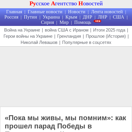
Ру
сское
А
гентство
Н
овостей
Главная
Главные новости
Новости
Лента новостей
|
|
|
|
Россия
Путин
Украина
Крым
ДНР
ЛНР
США
|
|
|
|
|
|
|
Сирия
Мир
Помощь
|
|
Война на Украине
|
война США с Ираном
|
Итоги 2025 года
|
Герои войны на Украине
|
Гренландия
|
Прошлое (История)
|
Николай Левашов
|
Популярные в соцсетях
«Пока мы живы, мы помним»: как
прошел парад Победы в