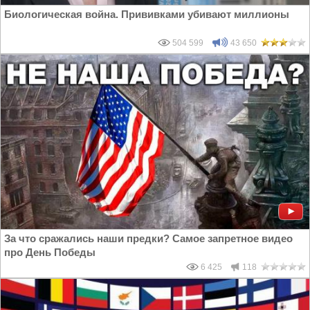
Биологическая война. Прививками убивают миллионы
504 599
43 650
За что сражались наши предки? Самое запретное видео
про День Победы
6 425
118