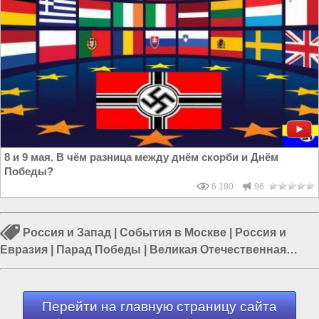
8 и 9 мая. В чём разница между днём скорби и Днём
Победы?
6 180
96
Россия и Запад
|
События в Москве
|
Россия и
Евразия
|
Парад Победы
|
Великая Отечественная
война
|
Политика в России
|
Россия и Европа
Перейти на главную страницу сайта