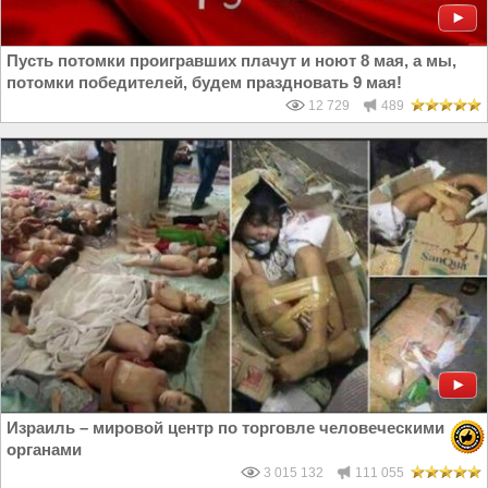
Пусть потомки проигравших плачут и ноют 8 мая, а мы,
потомки победителей, будем праздновать 9 мая!
12 729
489
Израиль – мировой центр по торговле человеческими
органами
3 015 132
111 055