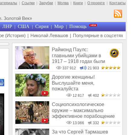
материалы
|
Ссылки
|
Зарубки
|
Молва
|
Книги
|
О проекте
|
Контакты
. Золотой Век»
ЛНР
США
Сирия
Мир
Помощь
|
|
|
|
е (История)
|
Николай Левашов
|
Популярные в соцсетях
Раймонд Паулс:
главными убийцами в
1917 – 1918 годах были
латыши и евреи, а не русс
337 912
21 903
Дорогие женщины!
Выслушайте меня,
пожалуйста
12 817
402
Социопсихологическое
оружие – максимально
эффективное порабощение
13 066
332
За что Сергей Тармашев