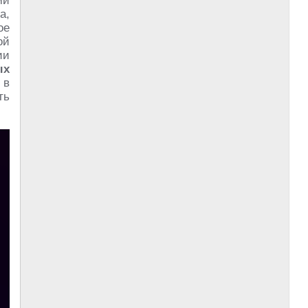
ми
а,
ое
ой
ии
ых
в
в
ть