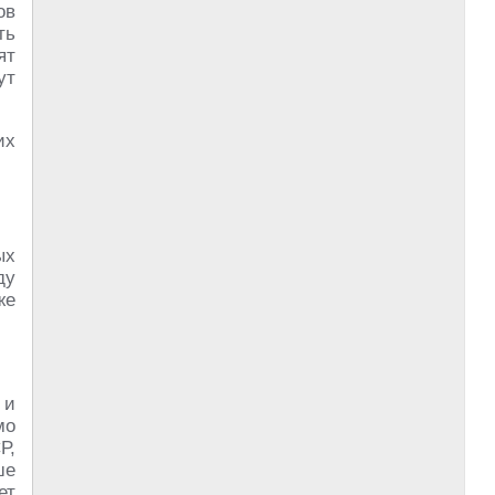
ов
ть
ят
ут
их
ых
ду
же
 и
мо
Р,
ше
ет