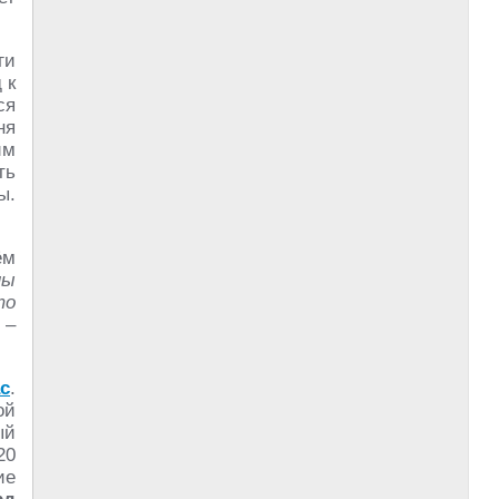
ги
 к
ся
ня
им
ть
ы.
ём
ны
то
–
с
.
ой
ый
20
ие