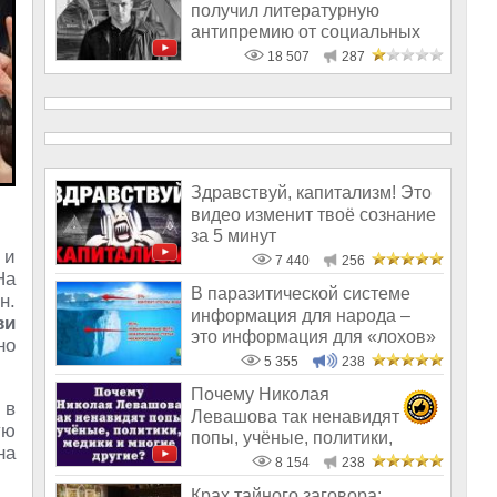
получил литературную
антипремию от социальных
паразитов?
18 507
287
Здравствуй, капитализм! Это
видео изменит твоё сознание
за 5 минут
 и
7 440
256
На
В паразитической системе
н.
информация для народа –
ви
это информация для «лохов»
но
5 355
238
Почему Николая
 в
Левашова так ненавидят
ую
попы, учёные, политики,
на
медики и многие други
8 154
238
Крах тайного заговора: