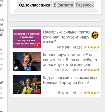
нь
ил
Одноклассники
ВКонтакте
Facebook
на
ом
ра
Насколько сильно «пятая
ей
колонна» тормозит нашу
жизнь?
5 998
220
а,
не
Коронавирус ставит всё на
не
свои места. Если не фейк, то
ра
аплодирую этой женщине
ая
12 751
204
Кадыкчанский: на самом деле
Великая Тартария была!
ый
ые
на
6 297
195
то