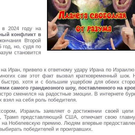
 в 2024 году на
нный конфликт в
кончания Второй
 год, но, судя по
разум становится
а Иран, привело к ответному удару Ирана по Израилю
многих сам этот факт вызвал кратковременный шок. 
ь быстро, хотя и с большим ущербом для обеих сторо
ми самого грандиозного шоу, поставленного на кро
стро сменился на радостные эмоции. В интернете бур
 взял на себя роль победителя.
ссором, Израиль заявляет о достижении своей цели
а, Трамп представляющий США, отмечает свою главн
ет на Нобелевскую премию. Людям впервые предоставле
выбирать победителей и проигравших.