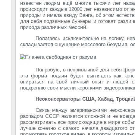
известен людям ещё многие тысячи лет наза
происходит каждые 12000 лет независимо от э
природы и имела ввиду Ванга, об этом естест
для себя подземные бункеры и готовят различ
прихода различных мессий.
Полагаясь исключительно на логику, не
складывается ощущение массового безумия, ос
Попробую, в непривычной для себя форм
эта форма подачи будет выглядеть как конс
опираться на свой личный опыт и людей с
подкреплю свои мысли короткими видеоролика
Неоконсерваторы США, Хабад, Троцки
Связь между американскими неоконсерв
распадом СССР является сложной и не всегда
рассматривать все происходящие в мире событ
лучше конечно с самого начала двадцатого с
посмотреть короткое видео, в котором израиль