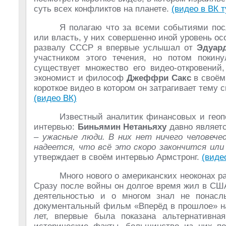
суть всех конфликтов на планете.
(видео в ВК т
Я полагаю что за всеми событиями посл
или власть, у них совершенно иной уровень ос
развалу СССР я впервые услышал от
Эдуар
участником этого течения, но потом покин
существует множество его видео-откровений
экономист и философ
Джеффри Сакс
в своём
короткое видео в котором он затрагивает тему 
(видео ВК)
Известный аналитик финансовых и гео
интервью:
Биньямин Нетаньяху
давно являетс
– ужасные люди. В них нет ничего человечес
надеется, что всё это скоро закончится ил
утверждает в своём интервью Армстронг.
(виде
Много нового о американских неоконах 
Сразу после войны он долгое время жил в США
деятельностью и о многом знал не понас
документальный фильм «Вперёд в прошлое» на
лет, впервые была показана альтернативная