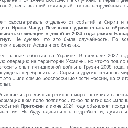
Украине и Ближнем Востоке. Не случайно в первый де
новый, весь высший командный состав вооружённых с
ит рассматривать отдельно от событий в Сирии и 
дент Ирана Масуд Пезешкиан удивительным образ
несколько месяцев в декабре 2024 года режим Баша
гнут
. Не думаю что это была случайность. По вс
пели вывести Асада и его близких.
е ранние события на Украине. В феврале 2022 год
ю операцию на территории Украины, но что-то пошло 
овторить опыт пятидневной войны в Грузии 2008 года, 
ынуждена перебросить из Сирии и других регионов ми
нт это были самые боеспособные части России, на счит
опыт.
ибывшие из различных регионов мира, вступили в перв
нформационном поле появилось такое понятие как «мясн
 событий
Пригожин
в июне 2024 года объявляет поход 
ивости». Не буду вдаваться в подробности, думаю ч