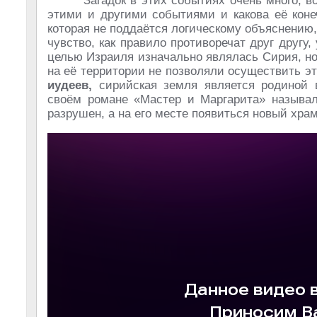
Загадок в этих событиях очень много, в
этими и другими событиями и какова её коне
которая не поддаётся логическому объяснению,
чувство, как правило противоречат друг другу
целью Израиля изначально являлась Сирия, но
на её территории не позволяли осуществить э
иудеев,
сирийская земля является родиной 
своём романе «Мастер и Маргарита» называл
разрушен, а на его месте появиться новый хра