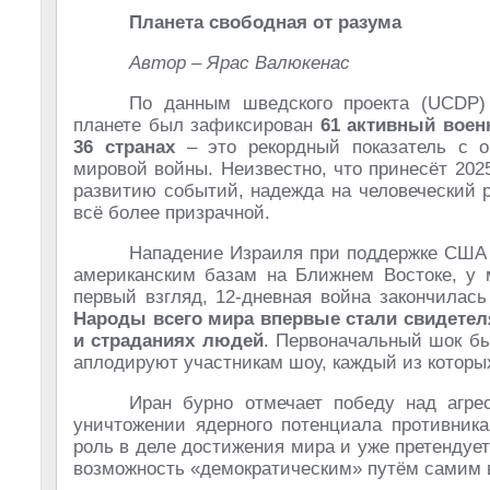
Планета свободная от разума
Автор – Ярас Валюкенас
По данным шведского проекта (UCDP)
планете был зафиксирован
61 активный вое
36 странах
– это рекордный показатель с о
мировой войны. Неизвестно, что принесёт 2025
развитию событий, надежда на человеческий 
всё более призрачной.
Нападение Израиля при поддержке США н
американским базам на Ближнем Востоке, у 
первый взгляд, 12-дневная война закончилас
Народы всего мира впервые стали свидетеля
и страданиях людей
. Первоначальный шок бы
аплодируют участникам шоу, каждый из которых
Иран бурно отмечает победу над агре
уничтожении ядерного потенциала противник
роль в деле достижения мира и уже претенду
возможность «демократическим» путём самим 