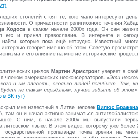
ут)
едних столетий стоят те, кого мало интересуют день
ознанности. О причастности религиозного течения Хабад
да Ходоса
в самом начале 2000х года. Он сам являл
ул его и принял православие. В интернете и сегод
, найти которые пока ещё нетрудно. Известный мног
 интервью говорит именно об этом. Советую просмотре
сионизма и его влияние на многие исторические процесс
политических циклов
Мартин Армстронг
уверяет в сво
я членом американских неоконсерваторов.
«Эти неоко
кого и им плевать, сколько людей погибнет. Тем, к
и будет не таким серьёзным, лучше забыть об этом»
о в ВК тут)
раскрыл мне известный в Литве человек
Вилюс Бражена
, там он и начал активно заниматься антиглобалистск
лышке. С ним, в начале 2000х мы выпустили перв
 литовском языке. В этом видео, которому уже более 
 государственной пропаганде точка зрения на мног