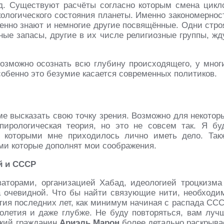
д. Существуют расчёты согласно которым смена цикл
кологического состояния планеты. Именно закономернос
венно знают и немногие другие посвящённые. Одни стро
ные запасы, другие в их числе религиозные группы, жд
возможно осознать всю глубину происходящего, у мног
обенно это безумие касается современных политиков.
е высказать свою точку зрения. Возможно для некотор
пирологическая теория, но это не совсем так. Я бу
 которыми мне приходилось лично иметь дело. Так
ми которые дополнят мои соображения.
й и СССР
аторами, организацией Хабад, идеологией троцкизма
 очевидной. Что бы найти связующие нити, необходи
ия последних лет, как минимум начиная с распада ССС
толетия и даже глубже. Не буду повторяться, вам луч
ский гражданин
Ариэль Марон
более детально раскрыва