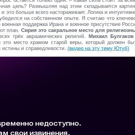
опрос остаётся только один: – Какая сила стоит за все
чная цель? Размышляя над этим складывается картин
 и это больше всего настораживает. Логика и интуитивн
, убедился на собственном опыте. Я считаю что ключев
 военная поддержка Ирана и военное присутствие Росс
тот план.
Сирия это сакральное место для религиозн
всех трёх авраамических религий.
Михаил Булгако
 это место храмом старой веры, который должен бы
м истины и справедливости.
(видео на эту тему Ютуб)