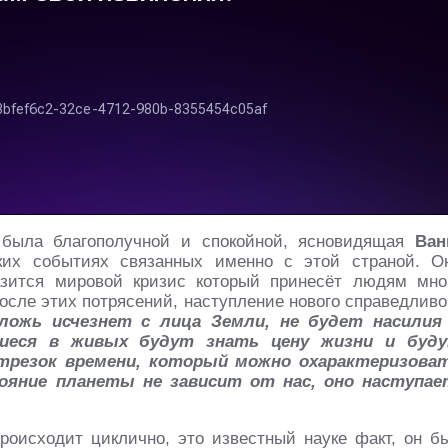
 была благополучной и спокойной, ясновидящая
Ван
ских событиях связанных именно с этой страной. О
азится мировой кризис который принесёт людям мно
после этих потрясений, наступление нового справедливо
 ложь исчезнет с лица Земли, не будет насилия
шиеся в живых будут знать цену жизни и буд
отрезок времени, который можно охарактеризова
ояние планеты не зависит от нас, оно наступае
роисходит циклично, это известный науке факт, он б