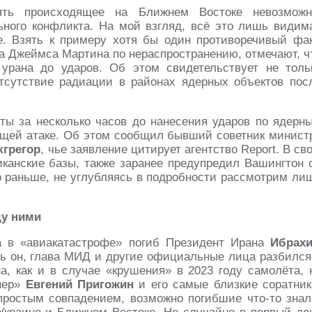
ять происходящее на Ближнем Востоке невозможн
ьного конфликта. На мой взгляд, всё это лишь видим
е. Взять к примеру хотя бы один противоречивый фак
а Джеймса Мартина по нераспространению, отмечают, ч
 урана до ударов. Об этом свидетельствует не толь
 отсутствие радиации в районах ядерных объектов пос
ты за несколько часов до нанесения ударов по ядерн
ящей атаке. Об этом сообщил бывший советник минист
кгрегор
, чье заявление цитирует агентство Report. В св
иканские базы, также заранее предупредил Вашингтон 
до раньше, не углубляясь в подробности рассмотрим ли
ду ними
а в «авиакатастрофе» погиб Президент Ирана
Ибрах
сь он, глава МИД и другие официальные лица разбился
а, как и в случае «крушения» в 2023 году самолёта, 
гнер»
Евгений Пригожин
и его самые близкие соратник
 простым совпадением, возможно погибшие что-то знал