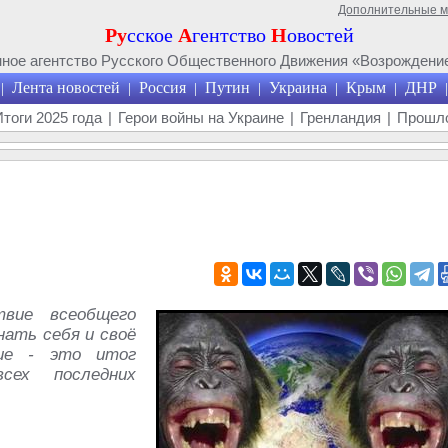
Дополнительные 
Ру
сское
А
гентство
Н
овостей
ое агентство Русского Общественного Движения «Возрождение
Лента новостей
Россия
Путин
Украина
Крым
ДНР
|
|
|
|
|
|
|
Итоги 2025 года
|
Герои войны на Украине
|
Гренландия
|
Прошло
вие всеобщего
нать себя и своё
мие - это итог
всех последних