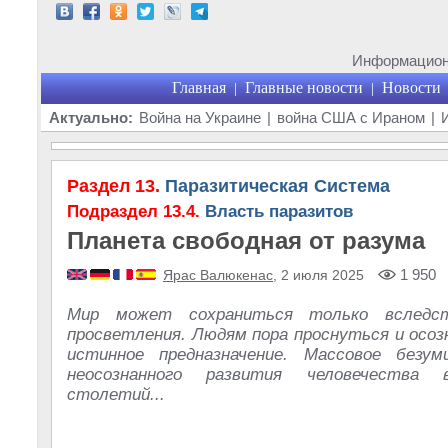
Информационн
Главная
Главные новости
Новости
|
|
Актуально:
Война на Украине
|
война США с Ираном
|
Раздел 13.
Паразитическая Система
Подраздел 13.4.
Власть паразитов
Планета свободная от разума
1 950
Ярас Валюкенас
, 2 июля 2025
Мир может сохраниться только вследст
просветления. Людям пора проснуться и осоз
истинное предназначение. Массовое безу
неосознанного развития человечества 
столетий...