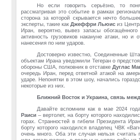
Но если говорить серьёзно, то пон
рассматривая это событие в рамках регионал
сторона за которой скрывается нечто больше
эксперты, такие как
Джеффри Льюис
из Центр
Иран, вероятно, вывез запасы обогащённого
активность грузовиков накануне атаки, но и
нанесения по ним ударов.
Достоверно известно, Соединенные Шта
объектам Ирана уведомили Тегеран о предсто
обороны США, полковник в отставке
Дуглас Ма
очередь Иран, перед ответной атакой на амер
ударе. Непонятки в этом шоу, начались гораз
некоторые из них.
Ближний Восток и Украина, связь меж
Давайте вспомним как в мае 2024 год
Раиси
– вертолет, на борту которого находили
горах. Странностей в гибели Президента Иран
борту которого находился владелец ЧВК «Ва
очень много. Оба эти случая нельзя считать