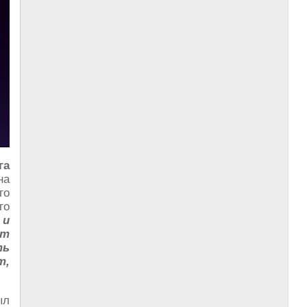
га
на
го
го
 и
ут
ть
т,
ыл