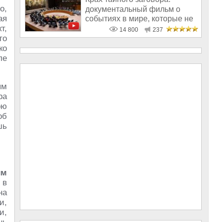
о,
документальный фильм о
ая
событиях в мире, которые не
т,
предаются
14 800
237
то
ко
ле
ым
ра
ою
об
шь
им
 в
на
и,
и,