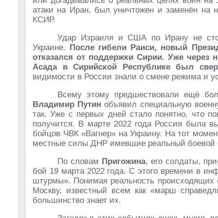
или догадывались о реальных целях войн на 
атаки на Иран, был уничтожен и заменён на 
КСИР.
Удар Израиля и США по Ирану не сто
Украине.
После гибели Раиси, новый Прези
отказался от поддержки Сирии. Уже через 
Асада в Сирийской Республике был свер
видимости в России знали о смене режима и ус
Всему этому предшествовали ещё боле
Владимир Путин
объявил специальную военну
так. Уже с первых дней стало понятно, что п
получится. В марте 2022 года Россия была в
бойцов ЧВК «Вагнер» на Украину. На тот моме
местные силы ДНР имевшие реальный боевой 
По словам
Пригожина
, его солдаты, пр
бой 19 марта 2022 года. С этого времени в и
штурмы». Понимая реальность происходящих
Москву, известный всем как «марш справедл
большинство знает их.