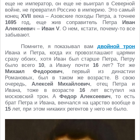
еще не император, он еще не выиграл в Северной
войне, не превратил Россию в империю. Это самый
конец
XVII
века – Азовские походы Петра, а точнее
1695
год, еще жив соправитель Петра
Иван
Алексееви
ч –
Иван V
. О нем, кстати, почему-то все
забывают.
Помните, я показывал вам
двойной трон
Ивана и Петра, когда их провозглашают царями
сразу обоих, хотя Иван был старше Петра, Петру
было всего
10
, а Ивану почти
16
лет? Тот же
Михаил Федорович
, первый из династии
Романовых, был в таком же возрасте. В свою
очередь,
Алексей Михайлович
, отец Петра и
Ивана, тоже в возрасте
16
лет вступил на
московский трон. А
Федор Алексеевич
, то есть
брат Петра и Ивана, венчался на царство вообще в
15
лет, при этом никаких регентов у него не было.