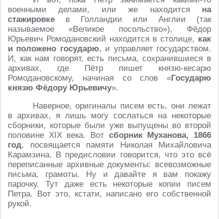
военными делами, или же находится
на
стажировке
в Голландии или Англии (так
называемое «Великое посольство»), Фёдор
Юрьевич Ромодановский находится в столице,
как
и положено государю
, и управляет государством.
И, как нам говорят, есть письма, сохранившиеся в
архивах, где Пётр пишет князю-кесарю
Ромодановскому, начиная со слов «
Государю
князю Фёдору Юрьевичу
».
Наверное, оригиналы писем есть, они лежат
в архивах, я лишь могу сослаться на некоторые
сборники, которые были уже выпущены во второй
половине XIX века. Вот
сборник Муханова, 1866
год
, посвящается памяти Николая Михайловича
Карамзина. В предисловии говорится, что это всё
переписанные архивные документы: всевозможные
письма, грамоты. Ну и давайте я вам покажу
парочку. Тут даже есть некоторые копии писем
Петра. Вот это, кстати, написано его собственной
рукой.