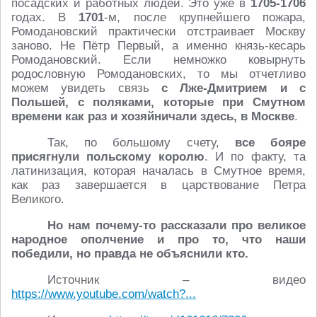
посадских и работных людей. Это уже в
1705-1706
годах. В
1701
-м, после крупнейшего пожара,
Ромодановский практически отстраивает Москву
заново. Не Пётр Первый, а именно князь-кесарь
Ромодановский. Если немножко ковырнуть
родословную Ромодановских, то мы отчетливо
можем увидеть связь
с Лже-Дмитрием и с
Польшей, с поляками, которые при Смутном
времени как раз и хозяйничали здесь, в Москве
.
Так, по большому счету,
все бояре
присягнули польскому королю
. И по факту, та
латинизация, которая началась в Смутное время,
как раз завершается в царствование Петра
Великого.
Но нам почему-то рассказали про великое
народное ополчение и про то, что наши
победили, но правда не объяснили кто.
Источник – видео
https://www.youtube.com/watch?...