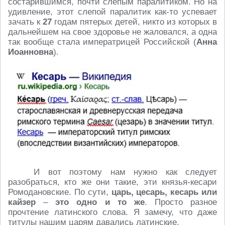
состарившимся, почти слепым паралитиком. Но на
удивление, этот слепой паралитик как-то успевает
зачать к
27
годам пятерых детей, никто из которых в
дальнейшем на свое здоровье не жаловался, а одна
так вообще стала императрицей Российской (
Анна
Иоанновна
).
И вот поэтому нам нужно как следует
разобраться, кто же они такие, эти князья-кесари
Ромодановские. По сути,
царь, цесарь, кесарь или
кайзер
–
это одно и то же
. Просто разное
прочтение латинского слова. Я замечу, что даже
титулы нашим царям давались латинские.