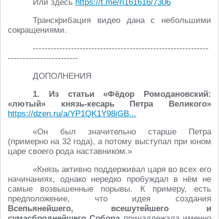
Или здесь
https://t.me/rl161616/7306
Транскрибация видео дана с небольшими
сокращениями.
------------------------------------------------------------
------------------------
ДОПОЛНЕНИЯ
1. Из статьи «Фёдор Ромодановский:
«лютый» князь-кесарь Петра Великого»
https://dzen.ru/a/YP1QK1Y98iGB...
«Он был значительно старше Петра
(примерно на 32 года), а потому выступал при юном
царе своего рода наставником.»
«Князь активно поддерживал царя во всех его
начинаниях, однако нередко пробуждал в нём не
самые возвышенные порывы. К примеру, есть
предположение, что идея создания
Всепьянейшего, всешутейшего и
сумасброднейшего Собора
принадлежала именно