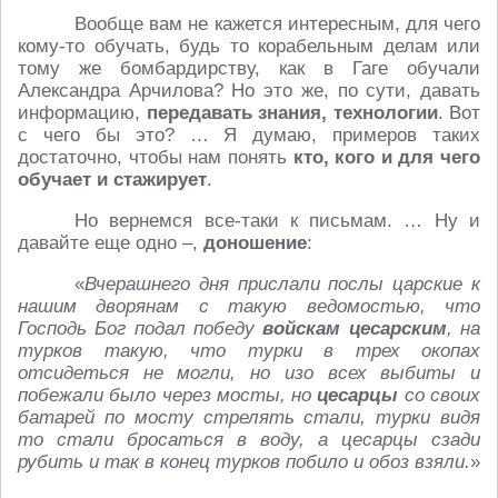
Вообще вам не кажется интересным, для чего
кому-то обучать, будь то корабельным делам или
тому же бомбардирству, как в Гаге обучали
Александра Арчилова? Но это же, по сути, давать
информацию,
передавать знания, технологии
. Вот
с чего бы это? … Я думаю, примеров таких
достаточно, чтобы нам понять
кто, кого и для чего
обучает и стажирует
.
Но вернемся все-таки к письмам. … Ну и
давайте еще одно –,
доношение
:
«
Вчерашнего дня прислали послы царские к
нашим дворянам с такую ведомостью, что
Господь Бог подал победу
войскам цесарским
, на
турков такую, что турки в трех окопах
отсидеться не могли, но изо всех выбиты и
побежали было через мосты, но
цесарцы
со своих
батарей по мосту стрелять стали, турки видя
то стали бросаться в воду, а цесарцы сзади
рубить и так в конец турков побило и обоз взяли.
»