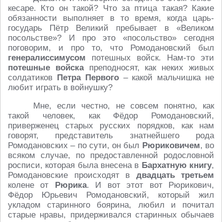
кесаре. Кто он такой? Что за птица такая? Какие
обязанности выполняет в то время, когда царь-
государь Пётр Великий пребывает в «Великом
посольстве»? И про это «посольство» сегодня
поговорим, и про то, что Ромодановский был
генералиссимусом
потешных войск. Нам-то эти
потешные войска
преподносят, как неких живых
солдатиков
Петра Первого
– какой мальчишка не
любит играть в войнушку?
Мне, если честно, не совсем понятно, как
такой человек, как Фёдор Ромодановский,
приверженец старых русских порядков, как нам
говорят, представитель знатнейшего рода
Ромодановских – по сути, он был
Рюриковичем
, во
всяком случае, по предоставленной родословной
росписи, которая была внесена в
Бархатную книгу
,
Ромодановские происходят в
двадцать третьем
колене от
Рюрика
. И вот этот вот Рюрикович,
Фёдор Юрьевич Ромодановский, который жил
укладом старинного боярина, любил и почитал
старые нравы, придерживался старинных обычаев