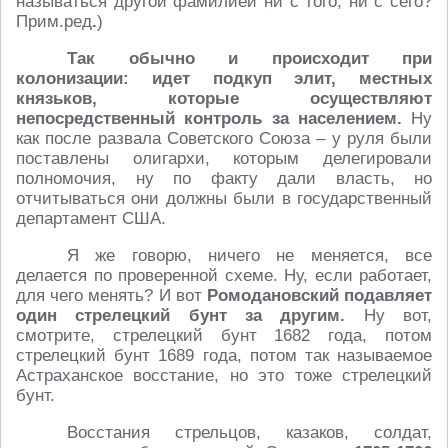
называться другой фамилией ни с того, ни с сего?
Прим.ред
.
)
Так обычно и происходит при
колонизации:
идет подкуп элит, местных
князьков, которые осуществляют
непосредственный контроль за населением.
Ну
как после развала Советского Союза – у руля были
поставлены олигархи, которым делегировали
полномочия, ну по факту дали власть, но
отчитываться они должны были в государственный
департамент США.
Я же говорю, ничего не меняется, все
делается по проверенной схеме. Ну, если работает,
для чего менять? И вот
Ромодановский подавляет
один стрелецкий бунт за другим.
Ну вот,
смотрите, стрелецкий бунт 1682 года, потом
стрелецкий бунт 1689 года, потом так называемое
Астраханское восстание, но это тоже стрелецкий
бунт.
Восстания стрельцов, казаков, солдат,