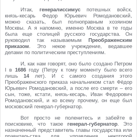
Итак,
генералиссимус
потешных войск,
князь-кесарь Федор Юрьевич Ромодановский,
можно сказать, был полноправным хозяином
Москвы. А я напомню, именно Москва в те годы
была еще столицей русского государства. Он
руководил так называемым
Преображенским
приказом
. Это некое учреждение, ведавшее
делами по политическим преступлениям.
И, как нам говорят, оно было создано Петром
I в
1686
году (Петру к тому моменту было всего
лишь
14
лет). И с самого создания этого
Преображенского приказа начальником стал Фёдор
Юрьевич Ромодановский, а после его смерти – его
сын, тоже, кстати, князь-кесарь, Иван Федорович
Ромодановский, и ко всему прочему, он еще был
московский генерал-губернатор.
Вот просто не поленитесь и забейте в
поисковике, что такое
генерал-губернатор
. Это
назначенный представитель главы государства или
правительства для управления некоторой