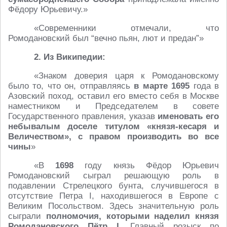
Фёдору Юрьевичу.»
«Современники отмечали, что
Ромодановский был “вечно пьян, лют и предан”»
2. Из Википедии:
«Знаком доверия царя к Ромодановскому
было то, что он, отправляясь
в марте 1695
года в
Азовский поход, оставил его вместо себя в Москве
наместником и Председателем в совете
Государственного правления, указав
именовать его
небывалым доселе титулом «князя-кесаря и
Величеством», с правом производить во все
чины
»
«В
1698
году князь Фёдор Юрьевич
Ромодановский сыграл решающую роль в
подавлении Стрелецкого бунта, случившегося в
отсутствие Петра I, находившегося в Европе с
Великим Посольством. Здесь значительную роль
сыграли
полномочия, которыми наделил князя
Ромодановского Пётр I
. Главный розыск по