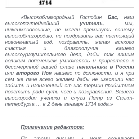
«Высокоблагородный Господин
Бас
, наш
высокопочтейнейший
учитель
, мы,
нижеименованные, не могли преминуть вашему
высокоблагородию, не поздравить вас настоящий
новоначатый год, поздравить, желая всякого
счастья и благополучия вашего
высокоуразумительного дела, дабы так вашим
великим попечением умножалось и прирастало к
бессмертной вашей славе
начальника в России
или
второго Ноя
нашего по должности, и я при
сём же паче всего желаем дабы не изволили нас
забыть и назначенный от нас термин прибытием
посетить ради суть чего и поздравления. Вашего
высокородия ученики и слуги Петр из Санкт-
петербурха … в 2 день генваря 1714 года.»
----------------------------------------------------------
Примечание редактора:
По этому письму у меня возникает