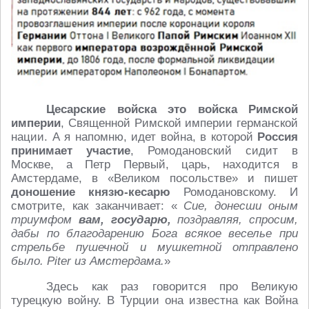
Цесарские войска это войска Римской
империи
, Священной Римской империи германской
нации. А я напомню, идет война, в которой
Россия
принимает участие
, Ромодановский сидит в
Москве, а Петр Первый, царь, находится в
Амстердаме, в «Великом посольстве» и пишет
доношение князю-кесарю
Ромодановскому. И
смотрите, как заканчивает: «
Сие, донесши оным
триумфом
вам, государю,
поздравляя, спросим,
дабы по благодарению Бога всякое веселье при
стрельбе пушечной и мушкетной отправлено
было. Piter из Амстердама.
»
Здесь как раз говорится про Великую
турецкую войну. В Турции она известна как Война