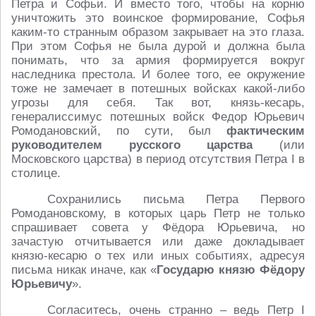
Петра и Софьи. И вместо того, чтобы на корню
уничтожить это воинское формирование, Софья
каким-то странным образом закрывает на это глаза.
При этом Софья не была дурой и должна была
понимать, что за армия формируется вокруг
наследника престола. И более того, ее окружение
тоже не замечает в потешных войсках какой-либо
угрозы для себя. Так вот, князь-кесарь,
генералиссимус потешных войск Федор Юрьевич
Ромодановский, по сути, был
фактическим
руководителем русского царства
(или
Московского царства) в период отсутствия Петра I в
столице.
Сохранились письма Петра Первого
Ромодановскому, в которых царь Петр не только
спрашивает совета у Фёдора Юрьевича, но
зачастую отчитывается или даже докладывает
князю-кесарю о тех или иных событиях, адресуя
письма никак иначе, как «
Государю князю Фёдору
Юрьевичу
».
Согласитесь, очень странно – ведь Петр I