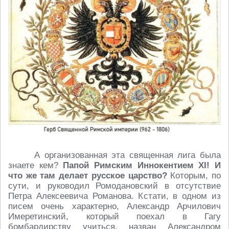
А организованная эта священная лига была
знаете кем?
Папой Римским Иннокентием XI! И
что же там делает русское царство?
Которым, по
сути, и руководил Ромодановский в отсутствие
Петра Алексеевича Романова. Кстати, в одном из
писем очень характерно, Александр Арчилович
Имеретинский, который поехал в Гагу
бомбардирству учиться, назван Александром