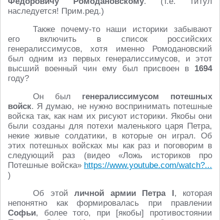
Федоровичу Ромодановскому
. (т.е. титул
наследуется! Прим.ред.)
Также почему-то наши историки забывают
его включить в список российских
генералиссимусов, хотя именно Ромодановский
был одним из первых генералиссимусов, и этот
высший военный чин ему был присвоен в
1694
году?
Он был
генералиссимусом потешных
войск
. Я думаю, не нужно воспринимать потешные
войска так, как нам их рисуют историки. Якобы они
были созданы для потехи маленького царя Петра,
некие живые солдатики, в которые он играл. Об
этих потешных войсках мы как раз и поговорим в
следующий раз (видео «Ложь историков про
Потешные войска»
https://www.youtube.com/watch?...
)
Об этой
личной армии Петра I
, которая
непонятно как формировалась при правлении
Софьи
, более того, при [якобы] противостоянии