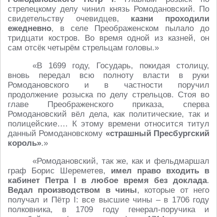
стрелецкому делу чинил князь Ромодановский. По
свидетельству очевидцев,
казни проходили
ежедневно
, в селе Преображенском пылало до
тридцати костров. Во время одной из казней, он
сам отсёк четырём стрельцам головы.»
«В 1699 году, Государь, покидая столицу,
вновь передал всю полноту власти в руки
Ромодановского и в частности поручил
продолжение розыска по делу стрельцов. Стоя во
главе Преображенского приказа, сперва
Ромодановский вёл дела, как политические, так и
полицейские…. К этому времени относится титул
данный Ромодановскому
«страшный Пресбургский
король»
.»
«Ромодановский, так же, как и фельдмаршал
граф Борис Шереметев,
имел право входить в
кабинет Петра I в любое время без доклада
.
Ведал производством в чины
, которые от него
получал и Пётр I: все высшие чины – в 1706 году
полковника, в 1709 году генерал-поручика и