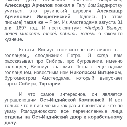
Александр Арчилов
поехал в Гагу бомбардирству
учиться, это грузинский царевич
Александр
Арчилович Имеретинский
. Подпись [в этом
письме] такая же – Piter. Из Амстердама августа 31
дня 1697 год. И постскриптум: «
Андрей Виниус
велел милости твоей побить челом
» о каком-то
кузнеце.
Кстати, Виниус тоже интересная личность –
голландец, сподвижник Петра. Я когда вам
рассказывал про Сибирь, про бугрование, именно
голландец Винниус знакомит Петра с еще одним
голландцем, известным нам
Николасом Витценом
,
бургомистром Амстердама, который выпускает
карты Сибири,
Тартарии
.
И что самое интересное, он является
управляющим
Ост-Индийской Компанией
. И вот
только что в письме мы как раз и прочитали, что по
указу Ромодановского все перечисленные лица
отданы на Ост-Индийский двор к корабельному
делу
.