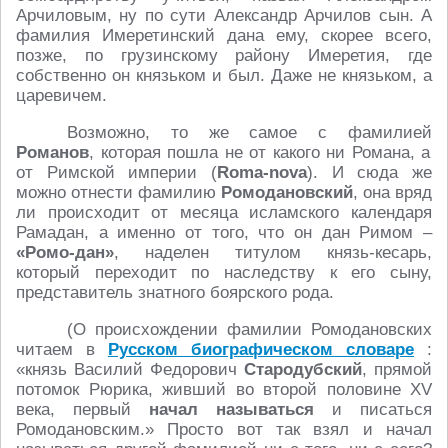
Арчиловым, ну по сути Александр Арчилов сын. А
фамилия Имеретинский дана ему, скорее всего,
позже, по грузинскому району Имеретия, где
собственно он князьком и был. Даже не князьком, а
царевичем.
Возможно, то же самое с фамилией
Романов
, которая пошла не от какого ни Романа, а
от Римской империи (
Roma-nova
). И сюда же
можно отнести фамилию
Ромодановский
, она вряд
ли происходит от месяца исламского календаря
Рамадан, а именно от того, что он дан Римом –
«Ромо-дан»
, наделен титулом князь-кесарь,
который переходит по наследству к его сыну,
представитель знатного боярского рода.
(О происхождении фамилии Ромодановских
читаем в
Русском биографическом словаре
:
«князь Василий Федорович
Стародубский
, прямой
потомок Рюрика, живший во второй половине XV
века, первый
начал называться
и писаться
Ромодановским.» Просто вот так взял и начал