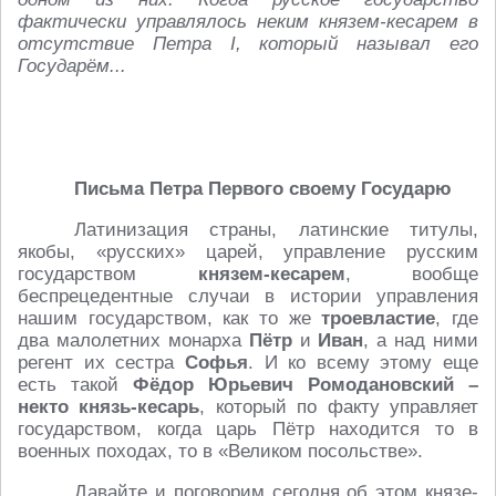
фактически управлялось неким князем-кесарем в
отсутствие Петра I, который называл его
Государём...
Письма Петра Первого своему Государю
Латинизация страны, латинские титулы,
якобы, «русских» царей, управление русским
государством
князем-кесарем
, вообще
беспрецедентные случаи в истории управления
нашим государством, как то же
троевластие
, где
два малолетних монарха
Пётр
и
Иван
, а над ними
регент их сестра
Софья
. И ко всему этому еще
есть такой
Фёдор Юрьевич Ромодановский –
некто князь-кесарь
, который по факту управляет
государством, когда царь Пётр находится то в
военных походах, то в «Великом посольстве».
Давайте и поговорим сегодня об этом князе-