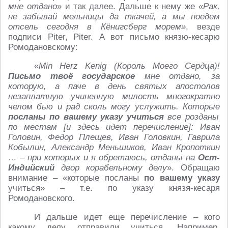
мне отдано
» и так далее. Дальше к нему же
«Рак,
не забывай мельницы да ткачей, а мы поедем
отсель сегодня в Кёнигсберг морем»
, везде
подписи Piter, Piter. А вот письмо князю-кесарю
Ромодановскому:
«
Min Herz Kenig (Король Моего Сердца)!
Письмо твоё государское
мне отдано, за
которую, а паче в день святых апостолов
незаплатную учиненную милость многократно
челом бью и рад сколь могу услужить. Которые
посланы по вашему указу учиться
все розданы
по местам [и здесь идет перечисление]: Иван
Головин, Федор Плещев, Иван Головкин, Гаврила
Кобылин, Александр Меньшиков, Иван Кропоткин
… – при которых и я обретаюсь, отданы на
Ост-
Индийский
двор корабельному делу
». Обращаю
внимание – «которые посланы
по вашему указу
учиться» – т.е. по указу князя-кесаря
Ромодановского.
И дальше идет еще перечисление – кого
какому делу отправили учиться. Например,