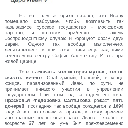
Но вот нам историки говорят, что Ивану
помешало слабоумие, чтобы возглавить так
называемое русское государство – московское
царство, и поэтому прибегают к такому
беспрецедентному случаю и коронуют сразу двух
царей. Одного так вообще малолетнего,
десятилетнего, и при этом ставя еще над ними
регентом их сестру Софью Алексеевну. И это при
живой царице!
То есть
сказать, что история мутная, это не
сказать ничего
. Слабоумный, больной, в конце
концов, парализованный Иван, по сути, не
принимает никакого участия в управлении
государством. При этом год за годом его жена
Прасковья Федоровна Салтыкова
рожает
пять
дочерей
, последняя так вообще рождается в
1694
году. А вот, по словам историков, к этому времени
иностранные послы описывают Ивана – якобы, в
возрасте
27
лет он уже был преждевременно