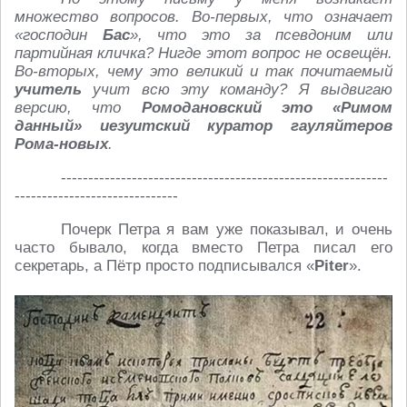
множество вопросов. Во-первых, что означает
«господин
Бас
», что это за псевдоним или
партийная кличка? Нигде этот вопрос не освещён.
Во-вторых, чему это великий и так почитаемый
учитель
учит всю эту команду? Я выдвигаю
версию, что
Ромодановский это «Римом
данный»
иезуитский куратор гауляйтеров
Рома-новых
.
------------------------------------------------------------
------------------------------
Почерк Петра я вам уже показывал, и очень
часто бывало, когда вместо Петра писал его
секретарь, а Пётр просто подписывался «
Piter
».