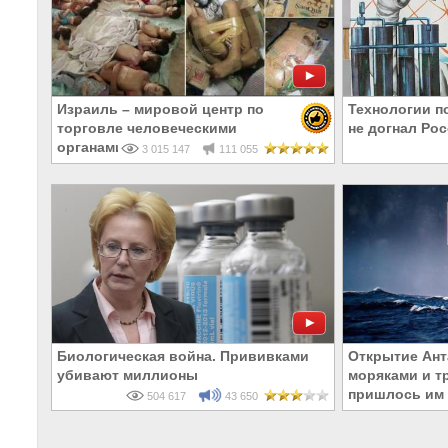
Израиль – мировой центр по
Технологии п
торговле человеческими
не догнал Ро
органами
3 015 147
111 055
Биологическая война. Прививками
Открытие Ант
убивают миллионы
моряками и т
пришлось им 
504 617
43 650