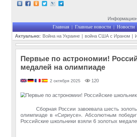
Информационн
Главная
Главные новости
Новости
|
|
Актуально:
Война на Украине
|
война США с Ираном
|
Первые по астрономии! Россий
медалей на олимпиаде
120
2 октября 2025
Сборная России завоевала шесть золот
олимпиаде в «Сириусе». Абсолютным победит
Российские школьники взяли 6 золотых медал