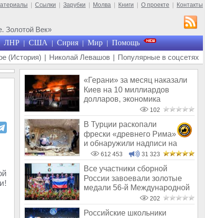
материалы
|
Ссылки
|
Зарубки
|
Молва
|
Книги
|
О проекте
|
Контакты
. Золотой Век»
ЛНР
США
Сирия
Мир
Помощь
|
|
|
|
е (История)
|
Николай Левашов
|
Популярные в соцсетях
«Герани» за месяц наказали
Киев на 10 миллиардов
долларов, экономика
Украины обнуля
102
В Турции раскопали
фрески «древнего Рима»
и обнаружили надписи на
Русском!
612 453
31 323
Все участники сборной
ой
России завоевали золотые
и!
медали 56-й Международной
олимпиады
202
Российские школьники