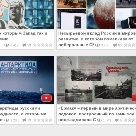
о которым Запад так и
Несырьевой вклад России в миро
ссию
развитие, о котором помалкивают
либеральные СМИ
6 412
99
3 405
63
арктиды русскими
«Ермак» – первый в мире арктичес
рудности, с которыми
ледокол, построенный по замыслу
столкнуться
вице-адмирала С.О. Макарова
1 293
19
1 049
6