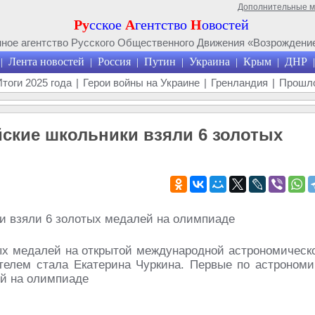
Дополнительные 
Ру
сское
А
гентство
Н
овостей
ое агентство Русского Общественного Движения «Возрождение
Лента новостей
Россия
Путин
Украина
Крым
ДНР
|
|
|
|
|
|
|
Итоги 2025 года
|
Герои войны на Украине
|
Гренландия
|
Прошло
ские школьники взяли 6 золотых
ых медалей на открытой международной астрономическ
елем стала Екатерина Чуркина. Первые по астрономи
ей на олимпиаде