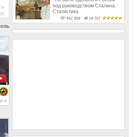
под руководством Сталина.
ть
Статистика
ик
442 309
18 707
олы в России