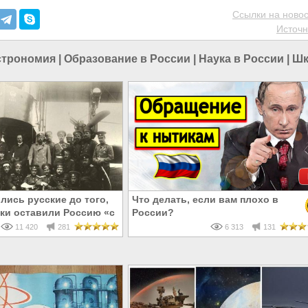
Ссылки на новос
Источн
строномия
|
Образование в России
|
Наука в России
|
Шк
лись русские до того,
Что делать, если вам плохо в
ки оставили Россию «с
России?
11 420
281
6 313
131