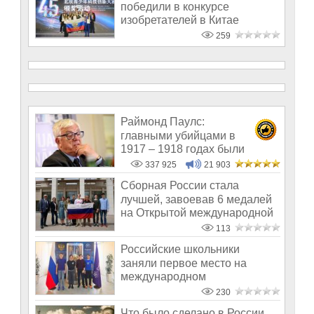
победили в конкурсе
изобретателей в Китае
259
Раймонд Паулс:
главными убийцами в
1917 – 1918 годах были
латыши и евреи, а не русс
337 925
21 903
Сборная России стала
лучшей, завоевав 6 медалей
на Открытой международной
географич
113
Российские школьники
заняли первое место на
международном
математическом турнире в
230
Что было сделано в России