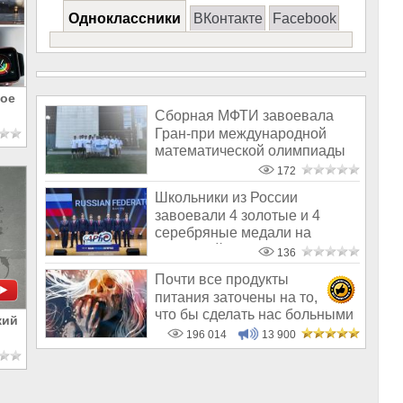
Одноклассники
ВКонтакте
Facebook
вое
Сборная МФТИ завоевала
Гран-при международной
математической олимпиады
в Болгарии
172
Школьники из России
завоевали 4 золотые и 4
серебряные медали на
Азиатской олимпиад
136
Почти все продукты
питания заточены на то,
что бы сделать нас больными
кий
и бесплодным
196 014
13 900