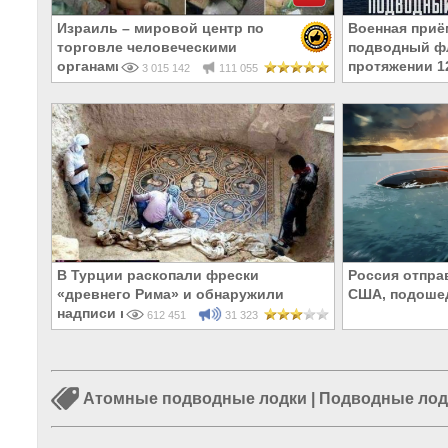
Израиль – мировой центр по
Военная приё
торговле человеческими
подводный фл
органами
протяжении 1
3 015 142
111 055
В Турции раскопали фрески
Россия отпра
«древнего Рима» и обнаружили
США, подоше
надписи на Русском!
612 451
31 323
Атомные подводные лодки
|
Подводные лод