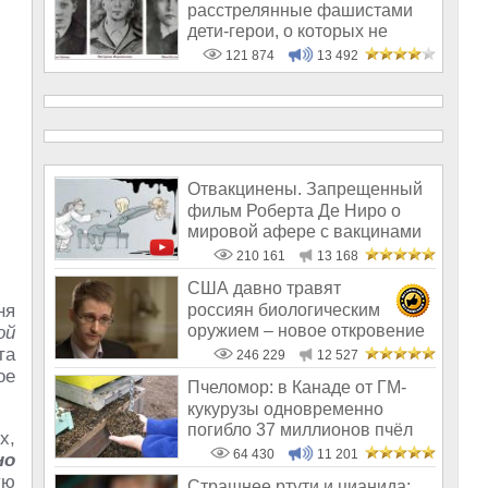
расстрелянные фашистами
дети-герои, о которых не
рассказывают в шк
121 874
13 492
Отвакцинены. Запрещенный
фильм Роберта Де Ниро о
мировой афере с вакцинами
210 161
13 168
США давно травят
россиян биологическим
ня
оружием – новое откровение
ой
Эдварда Сноудена
та
246 229
12 527
ое
Пчеломор: в Канаде от ГМ-
кукурузы одновременно
погибло 37 миллионов пчёл
х,
64 430
11 201
но
ую
Страшнее ртути и цианида: