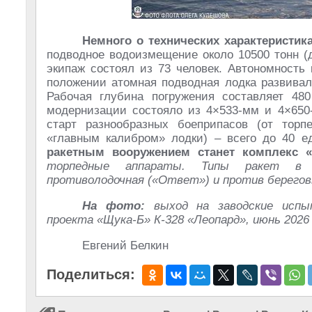
Немного о технических характеристика
подводное водоизмещение около 10500 тонн (д
экипаж состоял из 73 человек. Автономность
положении атомная подводная лодка развивала
Рабочая глубина погружения составляет 48
модернизации состояло из 4×533-мм и 4×650-
старт разнообразных боеприпасов (от торп
«главным калибром» лодки) – всего до 40 
ракетным вооружением станет комплекс «
торпедные аппараты. Типы ракет в со
противолодочная («Ответ») и против берегов
На фото:
выход на заводские испыт
проекта «Щука-Б» К-328 «Леопард», июнь 2026
Евгений Белкин
Поделиться: