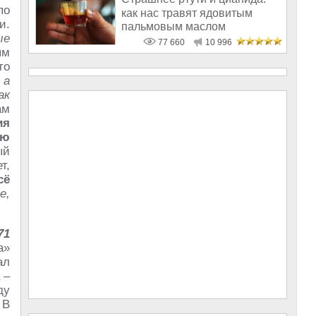
по
как нас травят ядовитым
и.
пальмовым маслом
ые
77 660
10 996
ым
то
 а
ак
ам
ия
ую
ый
т,
сё
е,
71
a»
ал
 –
ду
 В