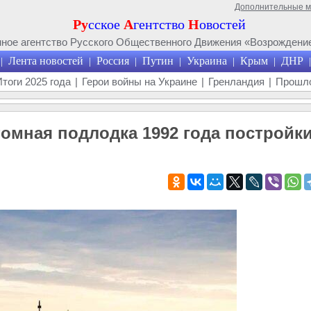
Дополнительные 
Ру
сское
А
гентство
Н
овостей
ое агентство Русского Общественного Движения «Возрождение
Лента новостей
Россия
Путин
Украина
Крым
ДНР
|
|
|
|
|
|
|
Итоги 2025 года
|
Герои войны на Украине
|
Гренландия
|
Прошло
томная подлодка 1992 года постройк