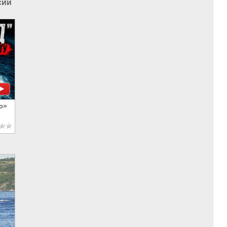
сии
ю»