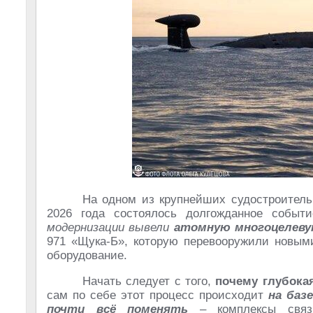
На одном из крупнейших судостроител
2026 года состоялось долгожданное событ
модернизации вывели
атомную многоцелевую
971 «Щука-Б», которую перевооружили новым
оборудование.
Начать следует с того,
почему глубока
сам по себе этот процесс происходит
на баз
почти всё поменять
– комплексы связи