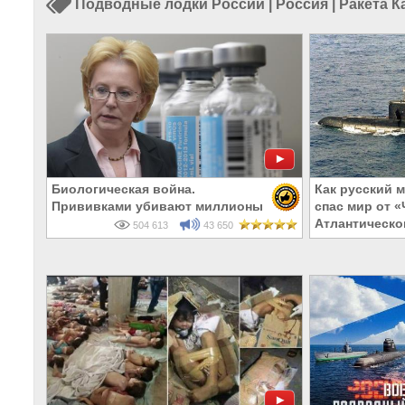
Подводные лодки России
|
Россия
|
Ракета К
Биологическая война.
Как русский 
Прививками убивают миллионы
спас мир от 
Атлантическо
504 613
43 650