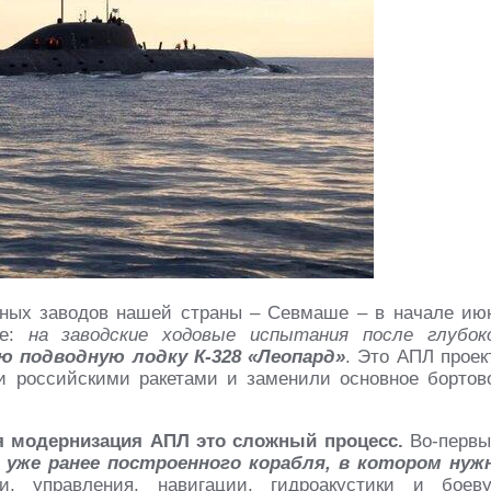
ьных заводов нашей страны – Севмаше – в начале ию
ие:
на заводские ходовые испытания после глубок
 подводную лодку К-328 «Леопард»
. Это АПЛ проек
и российскими ракетами и заменили основное бортов
я модернизация АПЛ это сложный процесс.
Во-первы
е уже ранее построенного корабля, в котором нуж
, управления, навигации, гидроакустики и боев