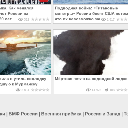
мка. Как менялся
Подводная война: «Титановые
от России на
монстры» России бесят США потом
20 лет
что их невозможно заметить
322
1 817
вила в утиль подлодку
Мёртвая петля на подводной лодке
дшую к Мурманску
3 861
41 923
108
ки
|
ВМФ России
|
Военная приёмка
|
Россия и Запад
|
Т