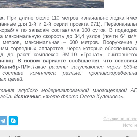
х.
При длине около 110 метров изначально лодка име
анные для 1-й и 2-й серии проекта 971). Первоначаль
 корабля по запасам составляла 100 суток. В подводн
 максимальную скорость до 34,4 узлов (почти 64 км/ч
0 метров, максимальная – 600 метров. Вооружение 
мм торпедных аппаратов, через которые обеспечивал
ед до ракет комплекса 3М-10 «Гранат», считавшего
единиц.
В новом варианте сообщается, что основн
Калибр-ПЛ».
Такие ракеты запускаются через 533-
ставе комплекса разные: противокорабельна
ых целей
.
ания глубоко модернизированной многоцелевой А
 года.
Источник
: «Фото флота Олега Кулешова».
Ссылки на новос
Источн