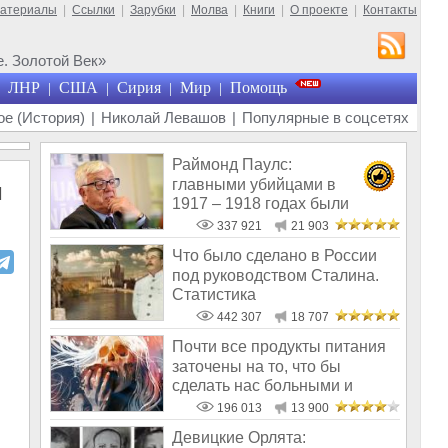
материалы
|
Ссылки
|
Зарубки
|
Молва
|
Книги
|
О проекте
|
Контакты
. Золотой Век»
ЛНР
США
Сирия
Мир
Помощь
|
|
|
|
е (История)
|
Николай Левашов
|
Популярные в соцсетях
Раймонд Паулс:
главными убийцами в
и
1917 – 1918 годах были
латыши и евреи, а не русс
337 921
21 903
Что было сделано в России
под руководством Сталина.
Статистика
442 307
18 707
Почти все продукты питания
заточены на то, что бы
сделать нас больными и
бесплодным
196 013
13 900
Девицкие Орлята: