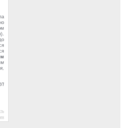
ла
но
ом
).
до
ся
ся
ым
мм
я,
ПЛ
ть
ик