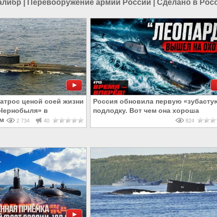
алибр
|
Перевооружение армии России
|
Сделано в Рос
матрос ценой соей жизни
Россия обновила первую «зубасту
«Чернобыля» в
подлодку. Вот чем она хороша
м океане
2 734
40
824