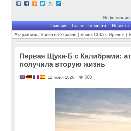
Информационн
Главная
Главные новости
Новости
|
|
Актуально:
Война на Украине
|
война США с Ираном
|
Первая Щука-Б с Калибрами: а
получила вторую жизнь
608
12 июня 2026