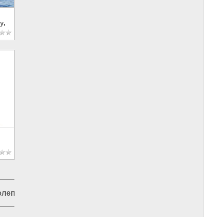
у,
елепередачи в России
|
Россия и США