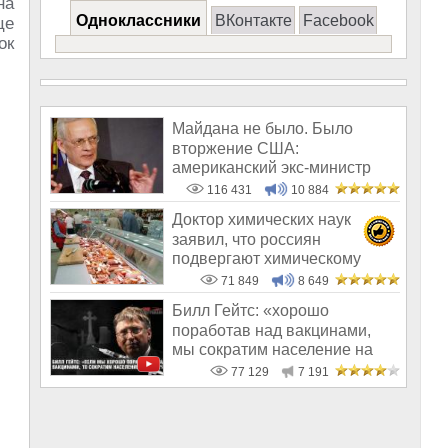
на
Одноклассники
ВКонтакте
Facebook
це
ок
Майдана не было. Было
вторжение США:
американский экс-министр
написал открытое пись
116 431
10 884
Доктор химических наук
заявил, что россиян
подвергают химическому
геноциду
71 849
8 649
Билл Гейтс: «хорошо
поработав над вакцинами,
мы сократим население на
10-15%»
77 129
7 191