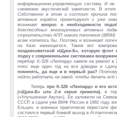
информационно-управляющую систему. И не т
снижению акустической заметности. В итоге
Собственно в этом и состоит причина пос
атомные корабли проектируют с уже нов
возникает
вопрос о необходимости подо
боеспособных многоцелевых атомных под
строительство АПЛ нового поколения (885М)
всем хотелось бы.
Поэтому и возникает логич
на базе имеющегося. Таким вот компро
позднесоветской «Щуки-Б», которую флот 
лодку с современными системами вооружен
перебор: К-328 «Леопард» завели на ремонт в 2
плюс еще один год на все доводки и сдач
поменять, да еще и в первый раз?
Поэтому
пойти работать на завод, чтобы делать всё 
Теперь
про К-328 «Леопард» и его ист
(«Щука-Б» или 2-я серия проекта
)
, в те
(«Улучшенная Акула»). Ее заложили на Севма
СССР, а сдали уже ВМФ России в 1992 году, ко
Ельцин, и военных практически перестали фи
состоялся первый боевой выход в Атлантически