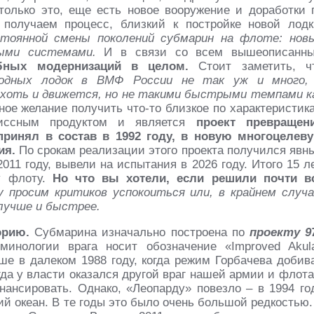
олько это, еще есть новое вооружение и доработки 
 получаем процесс, близкий к постройке новой лодк
тоянной смены поколений субмарин на флоте: нов
ыми системами.
И в связи со всем вышеописанн
бных модернизаций в целом.
Стоит заметить, ч
водных лодок в ВМФ России не так уж и много,
 хоть и движется, но не такими быстрыми темпами к
ное желание получить что-то близкое по характеристик
миссным продуктом и является
проект превращен
принял в состав в 1992 году, в новую многоцелев
ия.
По срокам реализации этого проекта получился явн
011 году, вывели на испытания в 2026 году. Итого 15 ле
у флоту.
Но что вы хотели, если решили почти в
 просим критиков успокоиться или, в крайнем случа
лучше и быстрее.
орию.
Субмарина изначально построена по
проекту 9
рминологии врага носит обозначение «Improved Akul
ше в далеком 1988 году, когда режим Горбачева добив
гда у власти оказался другой враг нашей армии и флота
нансировать. Однако, «Леопарду» повезло – в 1994 го
й океан. В те годы это было очень большой редкостью.