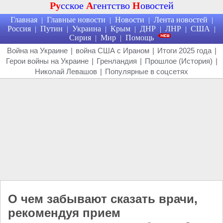
Ру
сское
А
гентство
Н
овостей
Главная
Главные новости
Новости
Лента новостей
|
|
|
|
Россия
Путин
Украина
Крым
ДНР
ЛНР
США
|
|
|
|
|
|
|
Сирия
Мир
Помощь
|
|
Война на Украине
|
война США с Ираном
|
Итоги 2025 года
|
Герои войны на Украине
|
Гренландия
|
Прошлое (История)
|
Николай Левашов
|
Популярные в соцсетях
О чем забывают сказать врачи,
рекомендуя прием