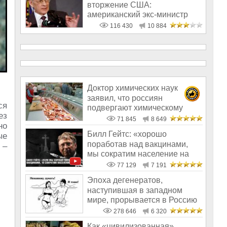
вторжение США:
американский экс-министр
написал открытое пись
116 430
10 884
Доктор химических наук
заявил, что россиян
ся
подвергают химическому
ез
геноциду
71 845
8 649
но
Билл Гейтс: «хорошо
ые
поработав над вакцинами,
 –
мы сократим население на
10-15%»
77 129
7 191
Эпоха дегенератов,
наступившая в западном
мире, прорывается в Россию
278 646
6 320
Как «цивилизованная»