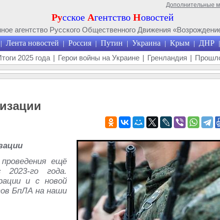
Дополнительные 
Ру
сское
А
гентство
Н
овостей
ое агентство Русского Общественного Движения «Возрождение
Лента новостей
Россия
Путин
Украина
Крым
ДНР
|
|
|
|
|
|
|
Итоги 2025 года
|
Герои войны на Украине
|
Гренландия
|
Прошло
изации
зации
проведения ещё
 2023-го года.
рации и с новой
тов БпЛА на наши