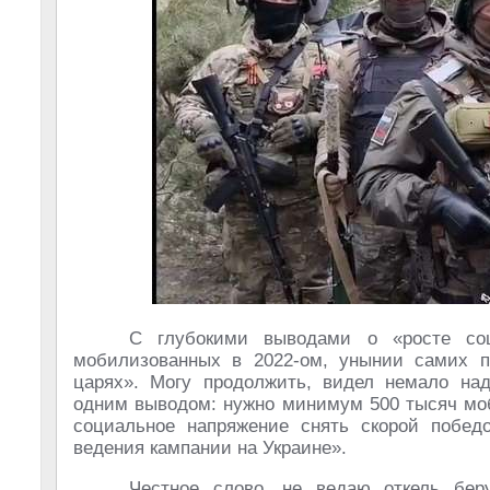
С глубокими выводами о «росте со
мобилизованных в 2022-ом, унынии самих п
царях». Могу продолжить, видел немало на
одним выводом: нужно минимум 500 тысяч моб
социальное напряжение снять скорой побед
ведения кампании на Украине».
Честное слово, не ведаю откель бер