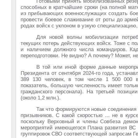
Готовыми принять мобилизованных резе
способных в кратчайшие сроки (на полной мат
из прибывающих военнослужащих создать боес
провести боевое слаживание от роты до армей
родах войск с уклоном в узкую специализацию,
Для новой волны мобилизации потреб
текущих потерь действующих войск. Тоже с п
и наличием должного числа командиров. Ка
переподготовки. Не видно? А почему? Может, н
В той или иной форме данные мероприя
Президента от сентября 2024-го года, устан
389 130 человек, в том числе 1 500 000 
показатель, большую численность имеет толь
гражданского персонала). На третьей позици
(около 1,2 млн.).
Так что формируются новые соединения и
призывников. С какой скоростью ... не в кур
поскольку Верховный и члены Совбеза демон
мероприятий имеющегося Плана развития ВС 
группировок СВО соответствующей запросам Ге