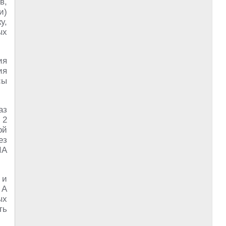
в,
и)
у,
ых
ия
ия
сы
аз
 2
ой
ез
ША
 и
 А
ых
ть