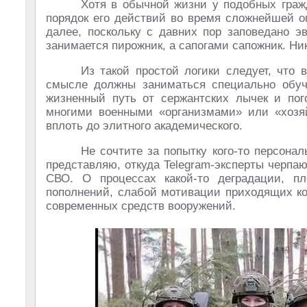
Хотя в обычной жизни у подобных гражд
порядок его действий во время сложнейшей о
далее, поскольку с давних пор заповедано э
занимается пирожник, а сапогами сапожник. Ник
Из такой простой логики следует, что
смысле должны заниматься специально обуч
жизненный путь от сержантских лычек и пог
многими военными «организмами» или «хозяй
вплоть до элитного академического.
Не сочтите за попытку кого-то персона
представляю, откуда Telegram-эксперты черпа
СВО. О процессах какой-то деградации, п
пополнений, слабой мотивации приходящих ко
современных средств вооружений.