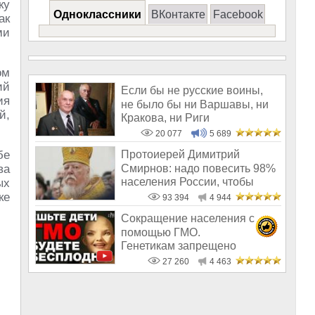
ку
Одноклассники
ВКонтакте
Facebook
ак
ми
ом
ий
Если бы не русские воины,
ия
не было бы ни Варшавы, ни
й,
Кракова, ни Риги
20 077
5 689
бе
Протоиерей Димитрий
Смирнов: надо повесить 98%
ва
населения России, чтобы
ых
восторжество
ке
93 394
4 944
Сокращение населения с
помощью ГМО.
Генетикам запрещено
говорить правду о трансгенн
27 260
4 463