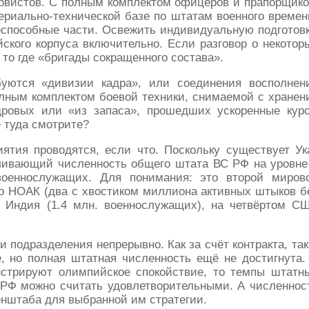
рвистов. С полным комплектом офицеров и прапорщико
ериально-технической базе по штатам военного времен
пособные части. Освежить индивидуальную подготовк
ского корпуса включительно. Если разговор о некотор
 то где «бригады сокращенного состава».
уются «дивизии кадра», или соединения восполнен
олным комплектом боевой техники, снимаемой с хранен
дровых или «из запаса», прошедших ускоренные кур
е туда смотрите?
тия проводятся, если что. Поскольку существует Ук
авливающий численность общего штата ВС РФ на уровне
военнослужащих. Для понимания: это второй миров
ко НОАК (два с хвостиком миллиона активных штыков б
и Индия (1.4 млн. военнослужащих), на четвёртом С
 подразделения непрерывно. Как за счёт контракта, так
се, но полная штатная численность ещё не достигнута.
стрируют олимпийское спокойствие, то темпы штатн
РФ можно считать удовлетворительными. А численнос
нштаба для выбранной им стратегии.