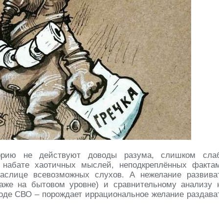
орию не действуют доводы разума, слишком сла
 набате хаотичных мыслей, неподкреплённых факта
аслице всевозможных слухов. А нежелание развива
аже на бытовом уровне) и сравнительному анализу 
оде СВО – порождает иррациональное желание раздава