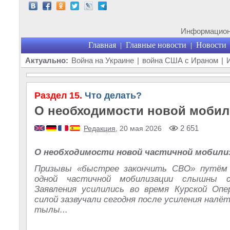
Информационн
Главная
Главные новости
Новости
|
|
Актуально:
Война на Украине
|
война США с Ираном
|
Раздел 15.
Что делать?
О необходимости новой мобил
2 651
Редакция
, 20 мая 2026
О необходимости новой частичной мобили
Призывы «быстрее закончить СВО» путём 
одной частичной мобилизации слышны с
Заявления усилились во время Курской Опе
силой зазвучали сегодня после усиления налё
тылы...