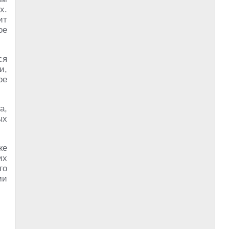
х.
ит
ое
ся
и,
ое
а,
ых
же
их
го
ми