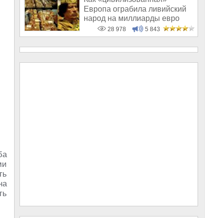
Европа ограбила ливийский
народ на миллиарды евро
28 978
5 843
ба
ми
ть
на
ть