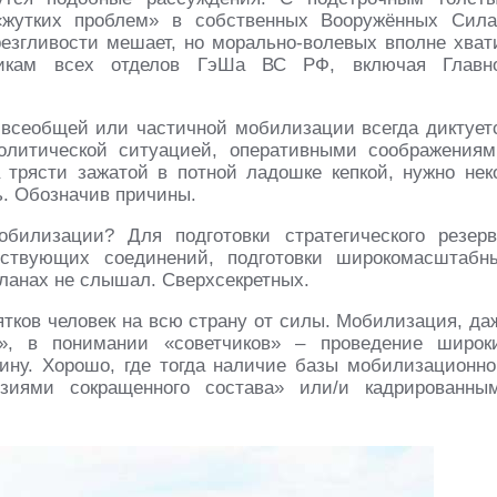
«жутких проблем» в собственных Вооружённых Сила
езгливости мешает, но морально-волевых вполне хват
никам всех отделов ГэШа ВС РФ, включая Главн
 всеобщей или частичной мобилизации всегда диктует
литической ситуацией, оперативными соображениям
трясти зажатой в потной ладошке кепкой, нужно нек
ь. Обозначив причины.
илизации? Для подготовки стратегического резерв
йствующих соединений, подготовки широкомасштабн
ланах не слышал. Сверхсекретных.
ятков человек на всю страну от силы. Мобилизация, да
», в понимании «советчиков» – проведение широк
ину. Хорошо, где тогда наличие базы мобилизационно
иями сокращенного состава» или/и кадрированны