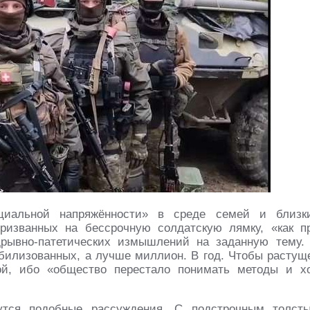
циальной напряжённости» в среде семей и близк
ризванных на бессрочную солдатскую лямку, «как п
дрывно-патетических измышлений на заданную тему.
илизованных, а лучше миллион. В год. Чтобы растущ
ой, ибо «общество перестало понимать методы и х
утся подобные рассуждения. С подстрочным толст