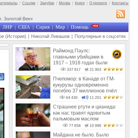
материалы
|
Ссылки
|
Зарубки
|
Молва
|
Книги
|
О проекте
|
Контакты
. Золотой Век»
ЛНР
США
Сирия
Мир
Помощь
|
|
|
|
е (История)
|
Николай Левашов
|
Популярные в соцсетях
Раймонд Паулс:
главными убийцами в
1917 – 1918 годах были
латыши и евреи, а не русс
337 917
21 903
Пчеломор: в Канаде от ГМ-
кукурузы одновременно
погибло 37 миллионов пчёл
64 430
11 201
Страшнее ртути и цианида:
как нас травят ядовитым
пальмовым маслом
77 658
10 996
Майдана не было. Было