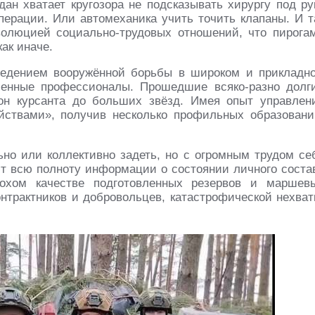
ан хватает кругозора не подсказывать хирургу под ру
перации. Или автомеханика учить точить клапаны. И т
волюцией социально-трудовых отношений, что пирога
ак иначе.
 ведением вооружённой борьбы в широком и прикладн
енные профессионалы. Прошедшие всяко-разно долг
он курсанта до больших звёзд. Имея опыт управлен
ствами», получив несколько профильных образовани
льно или коллективно задеть, но с огромным трудом се
ют всю полноту информации о состоянии личного соста
лохом качестве подготовленных резервов и маршев
нтрактников и добровольцев, катастрофической нехват