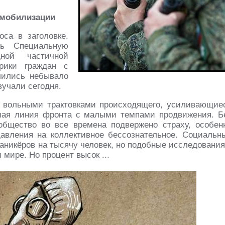
 мобилизации
оса в заголовке.
ть Специальную
ной частичной
рики граждан с
лились небывало
вучали сегодня.
 вольными трактовками происходящего, усиливающие
шая линия фронта с малыми темпами продвижения. Б
общество во все времена подвержено страху, особен
авления на коллективное бессознательное. Социальн
аникёров на тысячу человек, но подобные исследования
мире. Но процент высок ...