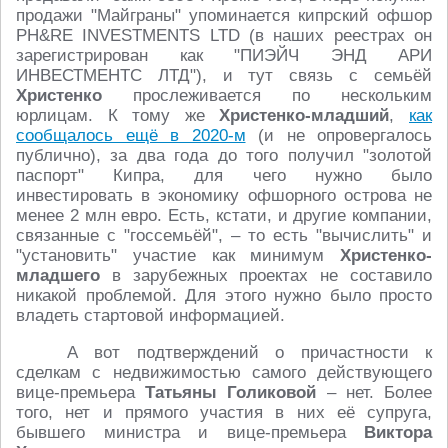
продажи "Майграны" упоминается кипрский офшор
PH&RE INVESTMENTS LTD (в наших реестрах он
зарегистрирован как "ПИЭЙЧ ЭНД АРИ
ИНВЕСТМЕНТС ЛТД"), и тут связь с семьёй
Христенко
прослеживается по нескольким
юрлицам. К тому же
Христенко-младший
,
как
сообщалось ещё в 2020-м
(и не опровергалось
публично), за два года до того получил "золотой
паспорт" Кипра, для чего нужно было
инвестировать в экономику офшорного острова не
менее 2 млн евро. Есть, кстати, и другие компании,
связанные с "госсемьёй", – то есть "вычислить" и
"установить" участие как минимум
Христенко-
младшего
в зарубежных проектах не составило
никакой проблемой. Для этого нужно было просто
владеть стартовой информацией.
А вот подтверждений о причастности к
сделкам с недвижимостью самого действующего
вице-премьера
Татьяны Голиковой
– нет. Более
того, нет и прямого участия в них её супруга,
бывшего министра и вице-премьера
Виктора