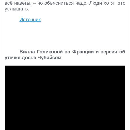
всё наветы, – но объясниться надо. Люди хотят это
услышать.
Источник
Вилла Голиковой во Франции и версия об
утечке досье Чубайсом