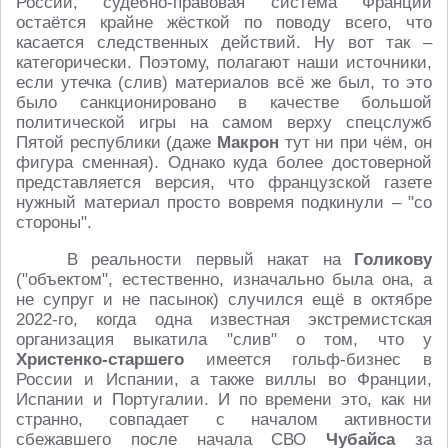
России, судебно-правовая система Франции
остаётся крайне жёсткой по поводу всего, что
касается следственных действий. Ну вот так –
категорически. Поэтому, полагают наши источники,
если утечка (слив) материалов всё же был, то это
было санкционировано в качестве большой
политической игры на самом верху спецслужб
Пятой республики (даже
Макрон
тут ни при чём, он
фигура сменная). Однако куда более достоверной
представляется версия, что французской газете
нужный материал просто вовремя подкинули – "со
стороны".
В реальности первый накат на
Голикову
("объектом", естественно, изначально была она, а
не супруг и не пасынок) случился ещё в октябре
2022-го, когда одна известная экстремистская
организация выкатила "слив" о том, что у
Христенко-старшего
имеется гольф-бизнес в
России и Испании, а также виллы во Франции,
Испании и Португалии. И по времени это, как ни
странно, совпадает с началом активности
сбежавшего после начала СВО
Чубайса
за