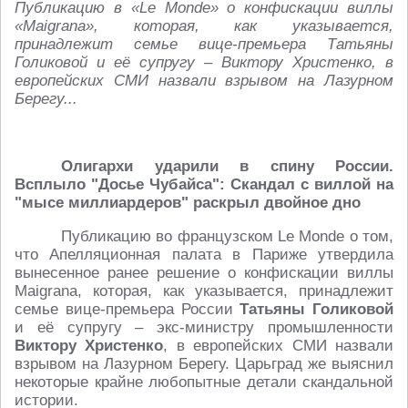
Публикацию в «Lе Monde» о конфискации виллы
«Maigrana», которая, как указывается,
принадлежит семье вице-премьера Татьяны
Голиковой и её супругу – Виктору Христенко, в
европейских СМИ назвали взрывом на Лазурном
Берегу...
Олигархи ударили в спину России.
Всплыло "Досье Чубайса": Скандал с виллой на
"мысе миллиардеров" раскрыл двойное дно
Публикацию во французском Lе Monde о том,
что Апелляционная палата в Париже утвердила
вынесенное ранее решение о конфискации виллы
Maigrana, которая, как указывается, принадлежит
семье вице-премьера России
Татьяны Голиковой
и её супругу – экс-министру промышленности
Виктору Христенко
, в европейских СМИ назвали
взрывом на Лазурном Берегу. Царьград же выяснил
некоторые крайне любопытные детали скандальной
истории.