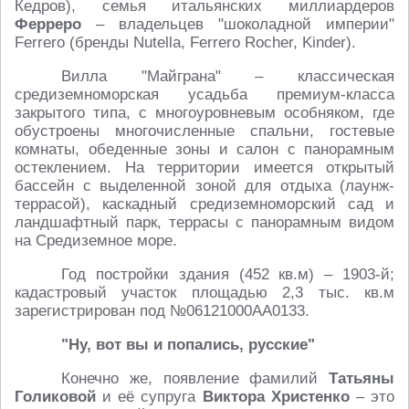
Кедров), семья итальянских миллиардеров
Ферреро
– владельцев "шоколадной империи"
Ferrero (бренды Nutella, Ferrero Rocher, Kinder).
Вилла "Майграна" – классическая
средиземноморская усадьба премиум-класса
закрытого типа, с многоуровневым особняком, где
обустроены многочисленные спальни, гостевые
комнаты, обеденные зоны и салон с панорамным
остеклением. На территории имеется открытый
бассейн с выделенной зоной для отдыха (лаунж-
террасой), каскадный средиземноморский сад и
ландшафтный парк, террасы с панорамным видом
на Средиземное море.
Год постройки здания (452 кв.м) – 1903-й;
кадастровый участок площадью 2,3 тыс. кв.м
зарегистрирован под №06121000AA0133.
"Ну, вот вы и попались, русские"
Конечно же, появление фамилий
Татьяны
Голиковой
и её супруга
Виктора Христенко
– это