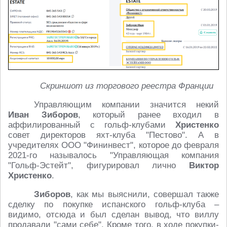
Скриншот из торгового реестра Франции
Управляющим компании значится некий
Иван Зиборов
, который ранее входил в
аффилированный с гольф-клубами
Христенко
совет директоров яхт-клуба "Пестово". А в
учредителях ООО "Фининвест", которое до февраля
2021-го называлось "Управляющая компания
"Гольф-Эстейт", фигурировал лично
Виктор
Христенко
.
Зиборов
, как мы выяснили, совершал также
сделку по покупке испанского гольф-клуба –
видимо, отсюда и был сделан вывод, что виллу
продавали "сами себе". Кроме того, в ходе покупки-