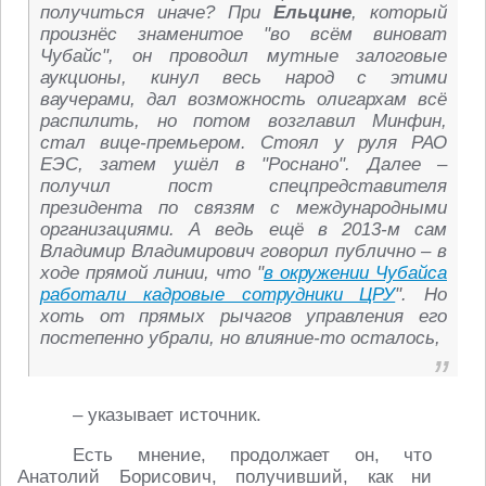
получиться иначе? При
Ельцине
, который
произнёс знаменитое "во всём виноват
Чубайс", он проводил мутные залоговые
аукционы, кинул весь народ с этими
ваучерами, дал возможность олигархам всё
распилить, но потом возглавил Минфин,
стал вице-премьером. Стоял у руля РАО
ЕЭС, затем ушёл в "Роснано". Далее –
получил пост спецпредставителя
президента по связям с международными
организациями. А ведь ещё в 2013-м сам
Владимир Владимирович говорил публично – в
ходе прямой линии, что "
в окружении Чубайса
работали кадровые сотрудники ЦРУ
". Но
хоть от прямых рычагов управления его
постепенно убрали, но влияние-то осталось,
– указывает источник.
Есть мнение, продолжает он, что
Анатолий Борисович, получивший, как ни