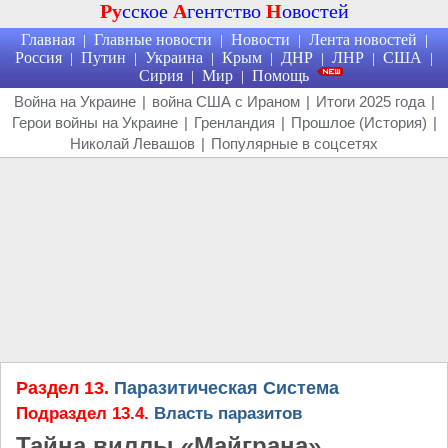
Ру
сское
А
гентство
Н
овостей
Главная
Главные новости
Новости
Лента новостей
|
|
|
|
Россия
Путин
Украина
Крым
ДНР
ЛНР
США
|
|
|
|
|
|
|
Сирия
Мир
Помощь
|
|
Война на Украине
|
война США с Ираном
|
Итоги 2025 года
|
Герои войны на Украине
|
Гренландия
|
Прошлое (История)
|
Николай Левашов
|
Популярные в соцсетях
Раздел 13.
Паразитическая Система
Подраздел 13.4.
Власть паразитов
Тайна виллы «Майграна»