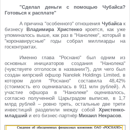
"Сделал деньги с помощью Чубайса?
Готовься к расплате"
А причина "особенного" отношения
Чубайса
к
бизнесу
Владимира Христенко
кроется, как уже
упоминалось выше, как раз в "Нанолеке", который в
"коронавирусные" годы собрал миллиарды на
госконтрактах.
Именно глава "Роснано" был одним из
основных инициаторов создания "Нанолека"
(чувствуете отголосок в названии?), для чего был
создан кипрский офшор Nanolek Holdings Limited, в
котором доля "Роснано" составила 48,42%
(стоимость его оценивалась в 911 млн рублей). А
участие офшора в "Нанолеке" оценивалось,
согласно полученной Царьградом выписке, в 1,7
млрд рублей – ровно треть, остальные две трети
инвестиций разделили между собой
Христенко-
младший
и его бизнес-партнёр
Михаил Некрасов
.