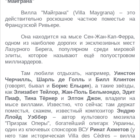
"Майграна"
Вилла "Майграна" (Villa Maygrana) – это
действительно роскошное частное поместье на
Французской Ривьере.
Она находится на мысе Сен-Жан-Кап-Ферра,
одном из наиболее дорогих и эксклюзивных мест
Лазурного Берега, популярном среди мировой
элиты, которое называют ещё полуостровом
миллиардеров.
Там любили отдыхать, например,
Уинстон
Черчилль, Шарль де Голль
и
Билл Клинтон
(говорят, бывал и
Борис Ельцин
), а такие звёзды,
как
Элизабет Тейлор, Жан-Поль Бельмондо, Эдит
Пиаф, Тина Тёрнер
и
Элтон Джон
, владели на
мысе виллами. Известно, что сейчас там держат
поместья, скажем, известный композитор
Эндрю
Ллойд Уэббер
– автор культового мюзикла
"Призрак Оперы", богатейший олигарх Украины,
один из ключевых спонсоров ВСУ
Ринат Ахметов
(у
него там историческая Villa des Cèdres – вилла