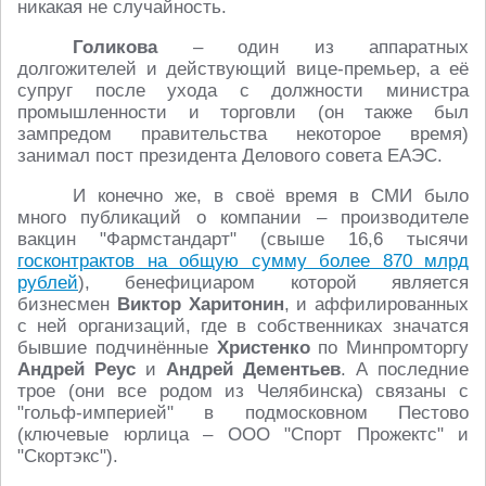
никакая не случайность.
Голикова
– один из аппаратных
долгожителей и действующий вице-премьер, а её
супруг после ухода с должности министра
промышленности и торговли (он также был
зампредом правительства некоторое время)
занимал пост президента Делового совета ЕАЭС.
И конечно же, в своё время в СМИ было
много публикаций о компании – производителе
вакцин "Фармстандарт" (свыше 16,6 тысячи
госконтрактов на общую сумму более 870 млрд
рублей
), бенефициаром которой является
бизнесмен
Виктор Харитонин
, и аффилированных
с ней организаций, где в собственниках значатся
бывшие подчинённые
Христенко
по Минпромторгу
Андрей Реус
и
Андрей Дементьев
. А последние
трое (они все родом из Челябинска) связаны с
"гольф-империей" в подмосковном Пестово
(ключевые юрлица – ООО "Спорт Прожектс" и
"Скортэкс").