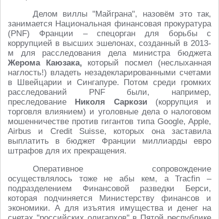
Делом виллы "Майграна", назовём это так,
занимается Национальная финансовая прокуратура
(PNF) Франции – спецорган для борьбы с
коррупцией в высших эшелонах, созданный в 2013-
м для расследования дела министра бюджета
Жерома Каюзака,
который посмел (неслыханная
наглость!) владеть незадекларированными счетами
в Швейцарии и Сингапуре. Потом среди громких
расследований PNF были, например,
преследование
Николя Саркози
(коррупция и
торговля влиянием) и уголовные дела о налоговом
мошенничестве против гигантов типа Google, Apple,
Airbus и Credit Suisse, которых она заставила
выплатить в бюджет Франции миллиарды евро
штрафов для их прекращения.
Оперативное сопровождение
осуществлялось тоже не абы кем, а Tracfin –
подразделением Финансовой разведки Берси,
которая подчиняется Министерству финансов и
экономики. А для изъятия имущества и денег на
счетах "российских олигархов" в Пятой республике