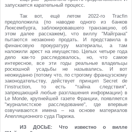
запускается карательный процесс.
Так вот, ещё летом 2022-го Tracfin
предположила (по наводке одного из банков
Люксембурга, заблокировавшего транзакцию, об
этом далее расскажем), что виллу "Майграна"
пытаются незаконно продать. И представила в
финансовую прокуратуру материалы, а там
наложили арест на имущество. Целых четыре года
дело как-то расследовалось, но, что самое
интересное, все эти годы реальные владельцы
роскошной усадьбы не назывались. И вот
неожиданно (потому что, по строгому французскому
законодательству, действует принцип Secret de
l‘instruction, то есть "тайна следствия",
запрещающий любые разглашения информации) в
Le Monde, крупнейшей газете Франции, появляется
"журналистское расследование", где впервые
озвучиваются имена – на основе материалов
Апелляционного суда Парижа.
ИЗ ДОСЬЕ: Что известно о вилле