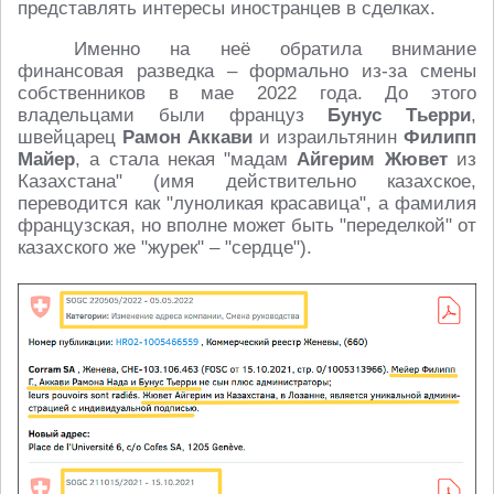
представлять интересы иностранцев в сделках.
Именно на неё обратила внимание
финансовая разведка – формально из-за смены
собственников в мае 2022 года. До этого
владельцами были француз
Бунус Тьерри
,
швейцарец
Рамон Аккави
и израильтянин
Филипп
Майер
, а стала некая "мадам
Айгерим Жювет
из
Казахстана" (имя действительно казахское,
переводится как "луноликая красавица", а фамилия
французская, но вполне может быть "переделкой" от
казахского же "журек" – "сердце").