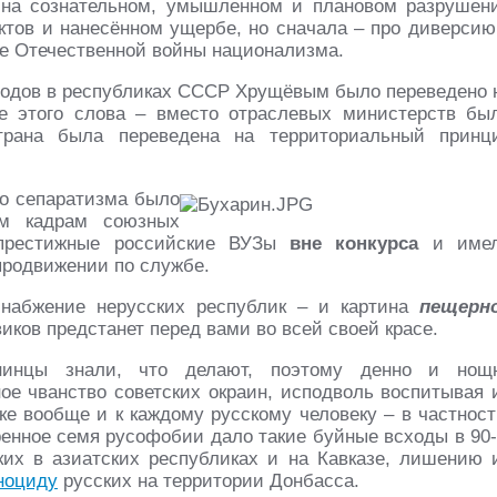
 на сознательном, умышленном и плановом разрушен
ктов и нанесённом ущербе, но сначала – про диверсию
де Отечественной войны национализма.
одов в республиках СССР Хрущёвым было переведено 
 этого слова – вместо отраслевых министерств бы
трана была переведена на территориальный принц
о сепаратизма было
ым кадрам союзных
 престижные российские ВУЗы
вне конкурса
и име
продвижении по службе.
снабжение нерусских республик – и картина
пещерн
ков предстанет перед вами во всей своей красе.
енинцы знали, что делают, поэтому денно и нощ
ое чванство советских окраин, исподволь воспитывая 
ке вообще и к каждому русскому человеку – в частност
енное семя русофобии дало такие буйные всходы в 90-
их в азиатских республиках и на Кавказе, лишению 
ноциду
русских на территории Донбасса.