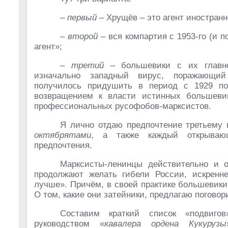
–
первый
– Хрущёв – это агент иностранн
–
второй
– вся компартия с 1953-го (и 
агент»;
–
третий
– большевики с их главно
изначально западный вирус, поражающий
получилось придушить в период с 1929 по
возвращением к власти истинных большев
профессиональных русофобов-марксистов.
Я лично отдаю предпочтение третьему 
октябрятами
, а также каждый открываю
предпочтения.
Марксисты-ленинцы действительно и 
продолжают желать гибели России, искренне
лучше». Причём, в своей практике большевик
О том, какие они затейники, предлагаю погово
Составим краткий список «подвиго
руководством «
кавалера ордена Кукурузы