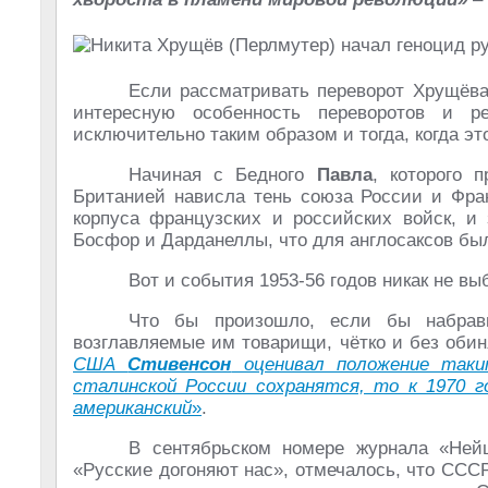
Если рассматривать переворот Хрущёва 
интересную особенность переворотов и 
исключительно таким образом и тогда, когда э
Начиная с Бедного
Павла
, которого 
Британией нависла тень союза России и Фра
корпуса французских и российских войск, и
Босфор и Дарданеллы, что для англосаксов был
Вот и события 1953-56 годов никак не в
Что бы произошло, если бы набра
возглавляемые им товарищи, чётко и без обин
США
Стивенсон
оценивал положение таки
сталинской России сохранятся, то к 1970 г
американский
»
.
В сентябрьском номере журнала «Ней
«Русские догоняют нас», отмечалось, что СС