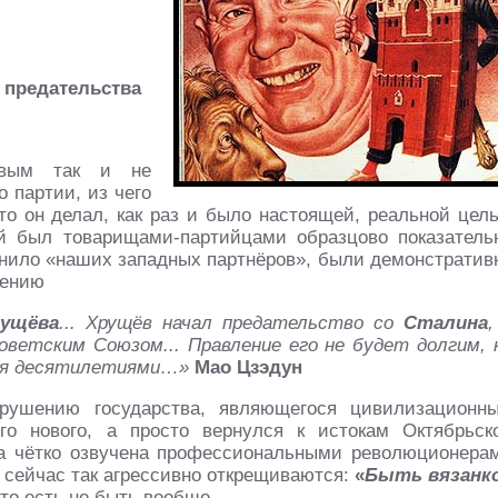
 предательства
ёвым так и не
 партии, из чего
то он делал, как раз и было настоящей, реальной цел
ый был товарищами-партийцами образцово показатель
ошнило «наших западных партнёров», были демонстратив
вению
ущёва
... Хрущёв начал предательство со
Сталина
,
оветским Союзом... Правление его не будет долгим, 
ься десятилетиями…»
Мао Цзэдун
рушению государства, являющегося цивилизационн
его нового, а просто вернулся к истокам Октябрьск
ла чётко озвучена профессиональными революционера
и сейчас так агрессивно открещиваются:
«
Быть вязанк
то есть не быть вообще.