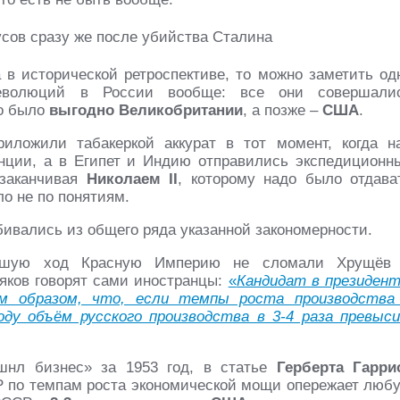
в исторической ретроспективе, то можно заметить од
революций в России вообще: все они совершали
то было
выгодно Великобритании
, а позже –
США
.
приложили табакеркой аккурат в тот момент, когда н
нции, а в Египет и Индию отправились экспедиционн
 заканчивая
Николаем II
, которому надо было отдава
о не по понятиям.
ыбивались из общего ряда указанной закономерности.
вшую ход Красную Империю не сломали Хрущёв
яков говорят сами иностранцы:
«
Кандидат в президен
м образом, что, если темпы роста производства
оду объём русского производства в 3-4 раза превыс
шнл бизнес» за 1953 год, в статье
Герберта Гарри
СР по темпам роста экономической мощи опережает люб