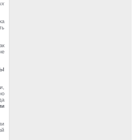
ых
ка
ть
ак
не
ТЫ
и,
но
да
ии
ли
ой