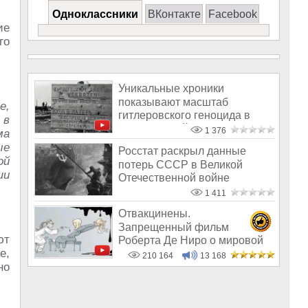
Одноклассники
ВКонтакте
Facebook
ие
го
Уникальные хроники
показывают масштаб
е,
гитлеровского геноцида в
 в
годы Великой отечест
1 376
ма
ые
Росстат раскрыл данные
ой
потерь СССР в Великой
ши
Отечественной войне
1 411
Отвакцинены.
Запрещенный фильм
ют
Роберта Де Ниро о мировой
е,
афере с вакцинами
210 164
13 168
но