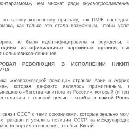
люнтаризмом», чем множат ряды
гнуснопрославленн
по такому косвенному признаку, как ПМЖ наследни
омака, как только это стало возможным, чтобы успе
торяю, не были идентифицированы и осуждены, к
 одним из официальных партийных органов
, ны
т большевиков-ленинцев.
РОВАЯ РЕВОЛЮЦИЯ В ИСПОЛНЕНИИ НИКИ
ИЧА
ика «безвозмездной помощи» странам Азии и Африк
ма», которая де-факто являлось примитивным, 
нешнего «бегства капитала из России», который (и тог
ществляться с главной целью –
чтобы в самой Росс
л связи СССР с теми союзниками, которые реально мог
их граждан и усилить позиции СССР на международн
о мог, испортил отношения, это был
Китай
: