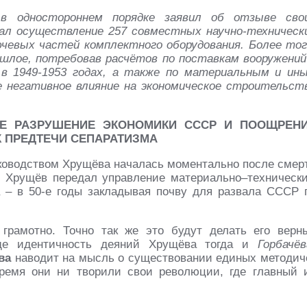
 в одностороннем порядке заявил об отзыве сво
вал осуществление 257 совместных научно-техническ
ючевых частей комплектного оборудования. Более тог
шлое, потребовав расчётов по поставкам вооружений
в 1949-1953 годах, а также по материальным и ин
ое негативное влияние на экономическое строительст
ОЕ РАЗРУШЕНИЕ ЭКОНОМИКИ СССР И ПООЩРЕН
 ПРЕДТЕЧИ СЕПАРАТИЗМА
ководством Хрущёва началась моментально после смер
. Хрущёв передал управление материально–техническ
 – в 50-е годы закладывая почву для развала СССР 
грамотно. Точно так же это будут делать его верн
бще идентичность деяний Хрущёва тогда и
Горбачёв
ва
наводит на мысль о существовании единых методич
время они ни творили свои революции, где главный 