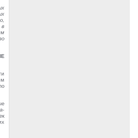
их
их
о,
 в
ым
во
ИЕ
ти
им
по
ые
а-
ек
их