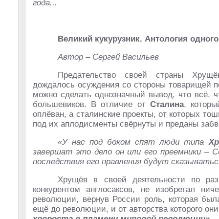
года...
Великий кукурузник. Антология одного
Автор – Сергей Васильев
Предательство своей страны Хрущ
дождалось осуждения со стороны товарищей по
можно сделать однозначный вывод, что всё, ч
большевиков. В отличие от
Сталина
, котор
оплёван, а сталинские проекты, от которых т
под их аплодисменты свёрнуты и преданы заб
«У нас под боком спят люди типа
Хр
завершат это дело он или его преемники – С
последствия его правления будут сказыват
Хрущёв в своей деятельности по раз
конкурентом англосаксов, не изобретал нич
революции, вернув России роль, которая бы
ещё до революции, и от авторства которого он
хвороста в пламени мировой революции»
– 