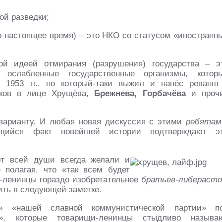
ой разведки;
по настоящее время) – это НКО со статусом «иностранн
й идеей отмирания (разрушения) государства – э
 ослабленные государственные организмы, котор
 1953 гг., но который-таки выжил и нанёс реванш
иков в лице Хрущёва,
Брежнева, Горбачёва
и проч
варианту. И любая новая дискуссия с этими
ребятам
щийся факт новейшей истории подтверждают э
от всей души всегда желали и
 полагая, что «так всем будет
и-ленинцы гораздо изобретательнее
братьев-либерасто
рить в следующей заметке.
в» «нашей славной коммунистической партии» п
», которые товарищи-ленинцы стыдливо называ