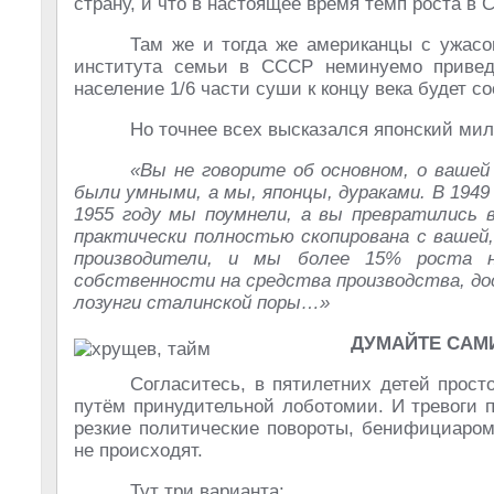
страну, и что в настоящее время темп роста в
Там же и тогда же американцы с ужасо
института семьи в СССР неминуемо приведё
население 1/6 части суши к концу века будет с
Но точнее всех высказался японский ми
«Вы не говорите об основном, о вашей 
были умными, а мы, японцы, дураками. В 1949
1955 году мы поумнели, а вы превратились 
практически полностью скопирована с вашей,
производители, и мы более 15% роста н
собственности на средства производства, до
лозунги сталинской поры…»
ДУМАЙТЕ САМИ
Согласитесь, в пятилетних детей прост
путём принудительной лоботомии. И тревоги 
резкие политические повороты, бенифициаром
не происходят.
Тут три варианта: