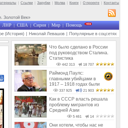
материалы
|
Ссылки
|
Зарубки
|
Молва
|
Книги
|
О проекте
|
Контакты
. Золотой Век»
ЛНР
США
Сирия
Мир
Помощь
|
|
|
|
е (История)
|
Николай Левашов
|
Популярные в соцсетях
Что было сделано в России
под руководством Сталина.
Статистика
442 313
18 707
Раймонд Паулс:
главными убийцами в
1917 – 1918 годах были
латыши и евреи, а не русс
337 925
21 903
Как в СССР власть решала
проблему мигрантов из
Средней Азии
5 461
14
Они хотели, чтобы нас не