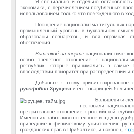
Я специально и отдельно остановлюсь
экономики, с перечислением погубленных прое
использованием только что побеждённого в хо
Поощрение национализма титульных нар
промышленный уровень в буквальном смысле
образованы совнархозы, и вся огромная с
обеспечения.
Вишенкой на торте
националистическог
особо трепетное отношение к национальн
республик, которые принимались в самые
впоследствии приоритет при распределении и 
Добавьте к этому привилегированное 
русофобии
Хрущёва
и его товарищей-большеви
Большевики-л
пестовали национальн
презрительное отношение к российской глубин
Именно их заботливо посеянное и щедро удобр
приведшие к физическому уничтожению русск
гражданских прав в Прибалтике, и наконец, к
ге