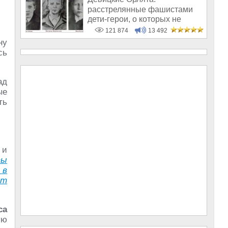
расстрелянные фашистами
дети-герои, о которых не
рассказывают в шк
121 874
13 492
ну
сь
ад
ые
ть
 и
ты
 в
ит
са
ую