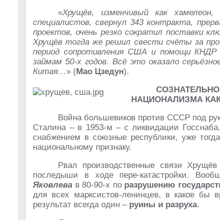
«
Хрущёв, изменчивый как хамелеон,
специалистов, свернул 343 контракта, прер
проектов, очень резко сократил поставки кл
Хрущёв тогда же решил свести счёты за про
период сопротивления США и помощи КНДР 
займам 50-х годов. Всё это оказало серьёзн
Китая…
» (
Мао Цзедун
).
СОЗНАТЕЛЬН
НАЦИОНАЛИЗМА КАК
Война большевиков против СССР под ру
Сталина – в 1953-м – с ликвидации Госснаба
снабжением в союзные республики, уже тогда
национальному признаку.
Рвал производственные связи Хрущёв 
последыши в ходе пере-катастройки. Воо
Яковлева
в 80-90-х по
разрушению государст
для всех марксистов-ленинцев, в какое бы 
результат всегда один –
руины и разруха
.