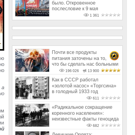
было. Откровенное
послесловие к 9 мая
1 361
Почти все продукты
ью
питания заточены на то,
что бы сделать нас больными
но
и бесплодным
но
196 026
13 900
Как в СССР работал
«золотой насос» «Торгсина»
 а
в голодный 1933 год
но
611
«Радикальное сокращение
ым
коренного населения»:
ой
неизвестные факты геноцида
ми
нацистами
682
ой
Девицкие Орлята: