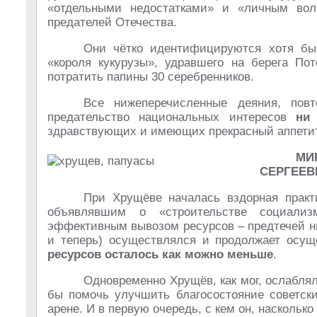
«отдельными недостатками» и «личным во
предателей Отечества.
Они чётко идентифицируются хотя бы 
«короля кукурузы», удравшего на берега Пот
потратить папины 30 серебренников.
Все нижеперечисленные деяния, пов
предательство национальных интересов
ни
здравствующих и имеющих прекрасный аппети
МИ
СЕРГЕЕВ
При Хрущёве началась вздорная практ
объявлявшим о «строительстве социализ
эффективным вывозом ресурсов – предтечей ны
и теперь) осуществлялся и продолжает осу
ресурсов осталось как можно меньше
.
Одновременно Хрущёв, как мог, ослабля
бы помочь улучшить благосостояние советск
арене. И в первую очередь, с кем он, наскольк