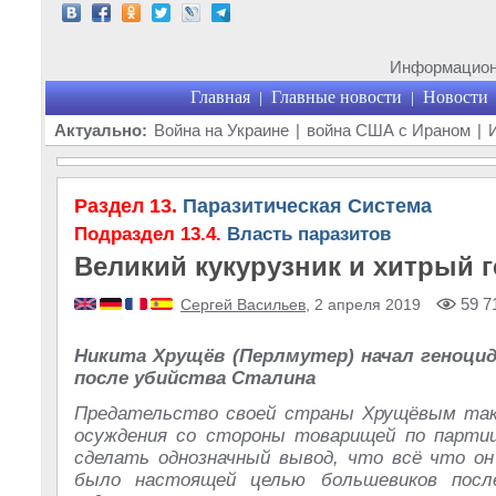
Информационн
Главная
Главные новости
Новости
|
|
Актуально:
Война на Украине
|
война США с Ираном
|
Раздел 13.
Паразитическая Система
Подраздел 13.4.
Власть паразитов
Великий кукурузник и хитрый 
59 7
Сергей Васильев
, 2 апреля 2019
Никита Хрущёв (Перлмутер) начал геноцид
после убийства Сталина
Предательство своей страны Хрущёвым так
осуждения со стороны товарищей по партии
сделать однозначный вывод, что всё что он 
было настоящей целью большевиков посл