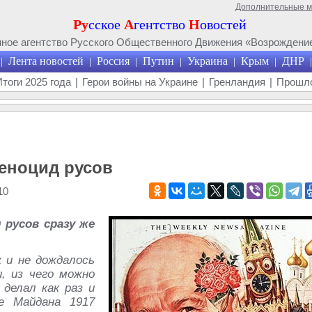
Дополнительные 
Ру
сское
А
гентство
Н
овостей
ое агентство Русского Общественного Движения «Возрождение
Лента новостей
Россия
Путин
Украина
Крым
ДНР
|
|
|
|
|
|
|
Итоги 2025 года
|
Герои войны на Украине
|
Гренландия
|
Прошло
геноцид русов
10
 русов сразу же
 и не дождалось
, из чего можно
делал как раз и
е Майдана 1917