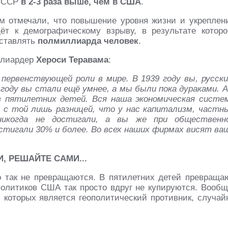
 СССР
в 2-3 раза выше, чем в США
.
м отмечали, что повышение уровня жизни и укреплен
т к демографическому взрыву, в результате которо
оставлять
полмиллиарда человек
.
ллиардер
Хероси Теравама
:
первенствующей роли в мире. В 1939 году вы, русски
 году вы стали ещё умнее, а мы были пока дураками. А
в пятилетних детей. Вся наша экономическая систе
 с той лишь разницей, что у нас капитализм, частн
икогда не достигали, а вы же при общественн
стигали 30% и более. Во всех наших фирмах висят ва
, РЕШАЙТЕ САМИ...
о так не превращаются. В пятилетних детей превраща
политиков США так просто вдруг не купируются. Вообщ
 которых является геополитический противник, случай