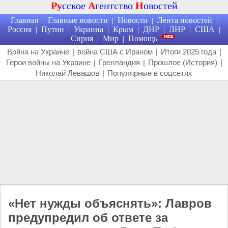
Ру
сское
А
гентство
Н
овостей
Главная
Главные новости
Новости
Лента новостей
|
|
|
|
Россия
Путин
Украина
Крым
ДНР
ЛНР
США
|
|
|
|
|
|
|
Сирия
Мир
Помощь
|
|
Война на Украине
|
война США с Ираном
|
Итоги 2025 года
|
Герои войны на Украине
|
Гренландия
|
Прошлое (История)
|
Николай Левашов
|
Популярные в соцсетях
«Нет нужды объяснять»: Лавров
предупредил об ответе за