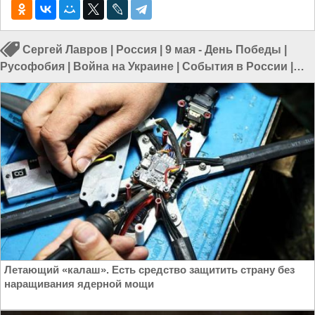
Сергей Лавров
|
Россия
|
9 мая - День Победы
|
Русофобия
|
Война на Украине
|
События в России
|
Власть в РФ
|
Праздники в России
Летающий «калаш». Есть средство защитить страну без
наращивания ядерной мощи