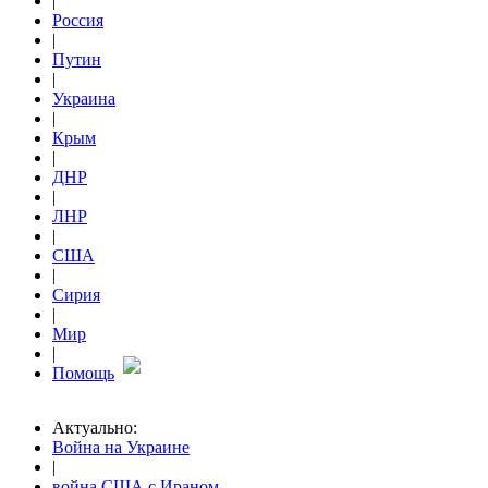
|
Россия
|
Путин
|
Украина
|
Крым
|
ДНР
|
ЛНР
|
США
|
Сирия
|
Мир
|
Помощь
Актуально:
Война на Украине
|
война США с Ираном