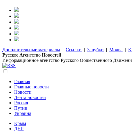
Дополнительные материалы
|
Ссылки
|
Зарубки
|
Молва
|
К
Ру
сское
А
гентство
Н
овостей
Информационное агентство Русского Общественного Движени
Главная
Главные новости
Новости
Лента новостей
Россия
Путин
Украина
Крым
ДНР