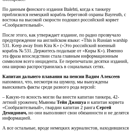
По данным финского издания Iltalehti, когда к танкеру
приблизился немецкий корабль береговой охраны Bayreuth, с
востока на высокой скорости подошел российский корвет
«Сообразительный».
После этого, как утверждает издание, по радио прозвучало
предупреждение на английском языке: «This is Russian warship
531. Keep away from Kira K» («Это российский военный
корабль № 531. Держитесь подальше от «Киры К»). Именно
эта фраза впоследствии стала главным информационным
символом всего инцидента. Ее перепечатали десятки изданий,
она широко распространилась в социальных сетях.
Капитан дальнего плавания на пенсии Вадим Алексеев
напомнил, что, несмотря на шумиху, мы вынуждены
выискивать факты среди разного рода версий:
– Какую-то ясность могли бы внести капитан танкера, 42-
летний уроженец Мьянмы
Тейн Джошуа
и капитан корвета
«Сообразительный», гвардии капитан 2 ранга
Сергей
Демидович,
но они выполняют свои обязанности и не делятся
информацией.
А все остальные, вроде немецких журналистов, находившихся