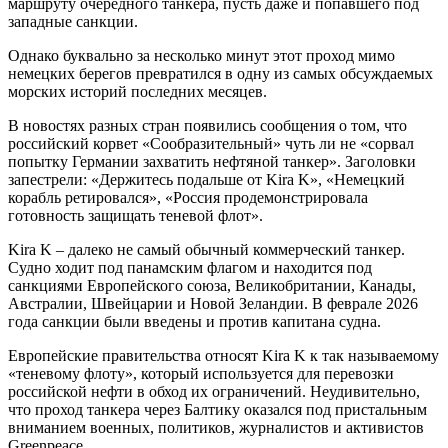
маршруту очередного танкера, пусть даже и попавшего под
западные санкции.
Однако буквально за несколько минут этот проход мимо
немецких берегов превратился в одну из самых обсуждаемых
морских историй последних месяцев.
В новостях разных стран появились сообщения о том, что
российский корвет «Сообразительный» чуть ли не «сорвал
попытку Германии захватить нефтяной танкер». Заголовки
запестрели: «Держитесь подальше от Kira K», «Немецкий
корабль ретировался», «Россия продемонстрировала
готовность защищать теневой флот».
Kira K – далеко не самый обычный коммерческий танкер.
Судно ходит под панамским флагом и находится под
санкциями Европейского союза, Великобритании, Канады,
Австралии, Швейцарии и Новой Зеландии. В феврале 2026
года санкции были введены и против капитана судна.
Европейские правительства относят Kira K к так называемому
«теневому флоту», который используется для перевозки
российской нефти в обход их ограничений. Неудивительно,
что проход танкера через Балтику оказался под пристальным
вниманием военных, политиков, журналистов и активистов
Greenpeace.