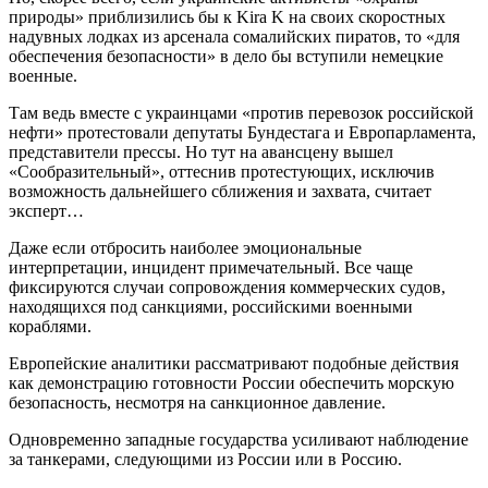
природы» приблизились бы к Kira K на своих скоростных
надувных лодках из арсенала сомалийских пиратов, то «для
обеспечения безопасности» в дело бы вступили немецкие
военные.
Там ведь вместе с украинцами «против перевозок российской
нефти» протестовали депутаты Бундестага и Европарламента,
представители прессы. Но тут на авансцену вышел
«Сообразительный», оттеснив протестующих, исключив
возможность дальнейшего сближения и захвата, считает
эксперт…
Даже если отбросить наиболее эмоциональные
интерпретации, инцидент примечательный. Все чаще
фиксируются случаи сопровождения коммерческих судов,
находящихся под санкциями, российскими военными
кораблями.
Европейские аналитики рассматривают подобные действия
как демонстрацию готовности России обеспечить морскую
безопасность, несмотря на санкционное давление.
Одновременно западные государства усиливают наблюдение
за танкерами, следующими из России или в Россию.