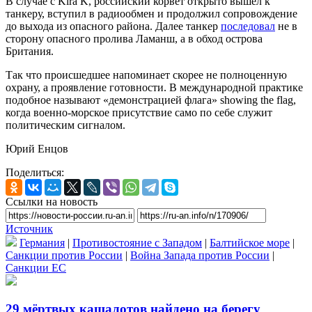
В случае с Kira K, российский корвет открыто вышел к
танкеру, вступил в радиообмен и продолжил сопровождение
до выхода из опасного района. Далее танкер
последовал
не в
сторону опасного пролива Ламанш, а в обход острова
Британия.
Так что происшедшее напоминает скорее не полноценную
охрану, а проявление готовности. В международной практике
подобное называют «демонстрацией флага» showing the flag,
когда военно-морское присутствие само по себе служит
политическим сигналом.
Юрий Енцов
Поделиться:
Ссылки на новость
Источник
Германия
|
Противостояние с Западом
|
Балтийское море
|
Санкции против России
|
Война Запада против России
|
Санкции ЕС
29 мёpтвых кашалотов найдено на берегу