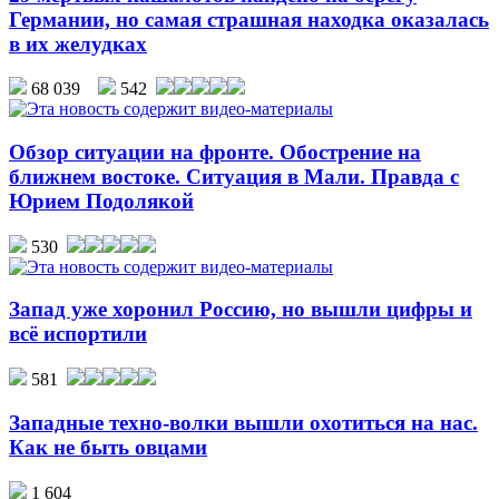
Германии, но самая страшная находка оказалась
в их желудках
68 039
542
Обзор ситуации на фронте. Обострение на
ближнем востоке. Ситуация в Мали. Правда с
Юрием Подолякой
530
Запад уже хоронил Россию, но вышли цифры и
всё испортили
581
Западные техно-волки вышли охотиться на нас.
Как не быть овцами
1 604