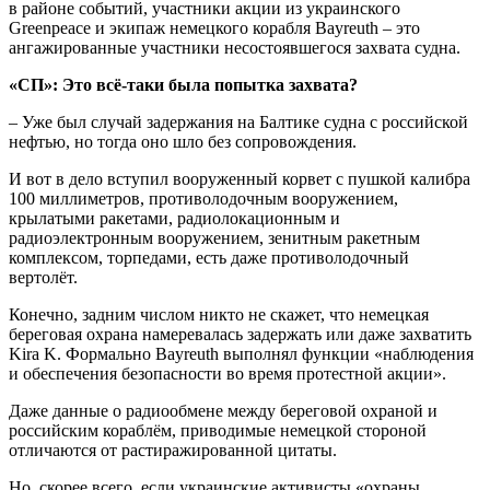
в районе событий, участники акции из украинского
Greenpeace и экипаж немецкого корабля Bayreuth – это
ангажированные участники несостоявшегося захвата судна.
«СП»: Это всё-таки была попытка захвата?
– Уже был случай задержания на Балтике судна с российской
нефтью, но тогда оно шло без сопровождения.
И вот в дело вступил вооруженный корвет с пушкой калибра
100 миллиметров, противолодочным вооружением,
крылатыми ракетами, радиолокационным и
радиоэлектронным вооружением, зенитным ракетным
комплексом, торпедами, есть даже противолодочный
вертолёт.
Конечно, задним числом никто не скажет, что немецкая
береговая охрана намеревалась задержать или даже захватить
Kira K. Формально Bayreuth выполнял функции «наблюдения
и обеспечения безопасности во время протестной акции».
Даже данные о радиообмене между береговой охраной и
российским кораблём, приводимые немецкой стороной
отличаются от растиражированной цитаты.
Но, скорее всего, если украинские активисты «охраны