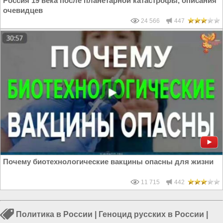
Россия 19 века после планетарной катастрофы, описания
очевидцев
24 566
447
Почему биотехнологические вакцины опасны для жизни
11 715
442
Политика в России
|
Геноцид русских в России
|