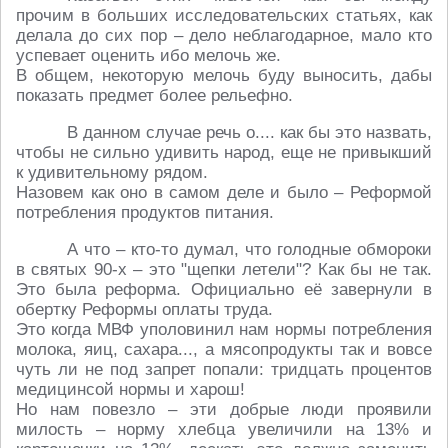
прочим в больших исследовательских статьях, как
делала до сих пор – дело неблагодарное, мало кто
успевает оценить ибо мелочь же.
В общем, некоторую мелочь буду выносить, дабы
показать предмет более рельефно.
В данном случае речь о.... как бы это назвать,
чтобы не сильно удивить народ, еще не привыкший
к удивительному рядом.
Назовем как оно в самом деле и было – Реформой
потребления продуктов питания.
А что – кто-то думал, что голодные обмороки
в святых 90-х – это "щепки летели"? Как бы не так.
Это была реформа. Официально её завернули в
обертку Реформы оплаты труда.
Это когда МВФ уполовинил нам нормы потребления
молока, яиц, сахара..., а мясопродукты так и вовсе
чуть ли не под запрет попали: тридцать процентов
медицинсой нормы и харош!
Но нам повезло – эти добрые люди проявили
милость – норму хлебца увеличили на 13% и