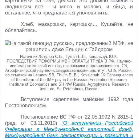
картошечки на 12%, дескать это должно заменить
людишкам всё – и мясо, и молоко, и яйца, и
остальное, что предлагается уполовинить.
Хлеб, макарошки, картошки... Кушайте, не
обляпайтесь.
Источник:Летунов С.Б., Тулин Е,В., Ковальчук Ю.К.
ПОСЛЕДСТВИЯ РЕФОРМЫ МВФ ОПЛАТЫ ТРУДА В РФ. Научно-
исследовательский институт экономики и организации с.х. СЗ,
Агрофизический научно-исследовательский институт, СПб, Россия.
со ссылкой на Letunov SB, Thulin E, B., Kovalchuk JK Consequences
of the reform of the IMF pay in the Russian Federation Research
Institute of Economics and SH NW Russia, Agrophysical Research
Institute, St. Petersburg, Russia.
Вступление скрепляем майским 1992 года
Постановлением.
Постановление ВС РФ от 22.05.1992 N 2815-1
(ред. от 03.11.2010)
"О вступлении Российской
Федерации в Международный валютный фонд,
Международный банк реконструкции и развития и