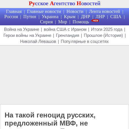
Ру
сское
А
гентство
Н
овостей
Главная
Главные новости
Новости
Лента новостей
|
|
|
|
Россия
Путин
Украина
Крым
ДНР
ЛНР
США
|
|
|
|
|
|
|
Сирия
Мир
Помощь
|
|
Война на Украине
|
война США с Ираном
|
Итоги 2025 года
|
Герои войны на Украине
|
Гренландия
|
Прошлое (История)
|
Николай Левашов
|
Популярные в соцсетях
На такой геноцид русских,
предложенный МВФ, не