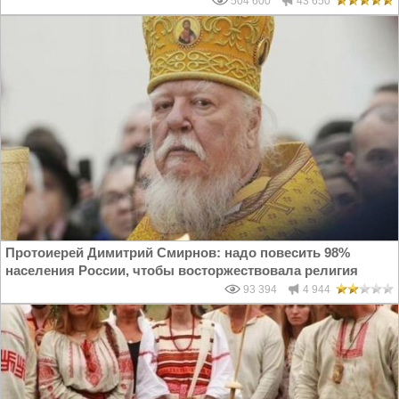
504 600
43 650
Протоиерей Димитрий Смирнов: надо повесить 98%
населения России, чтобы восторжествовала религия
93 394
4 944