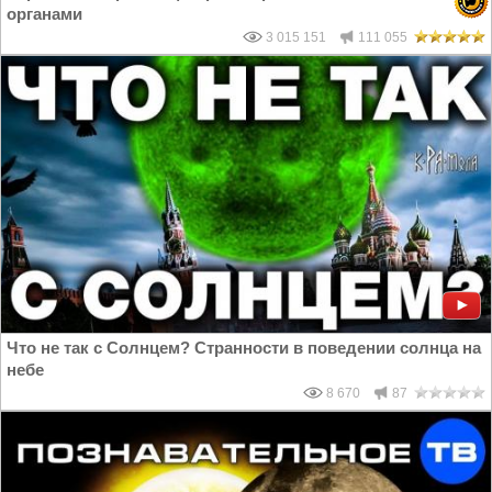
органами
3 015 151
111 055
Что не так с Солнцем? Странности в поведении солнца на
небе
8 670
87