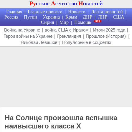
Ру
сское
А
гентство
Н
овостей
Главная
Главные новости
Новости
Лента новостей
|
|
|
|
Россия
Путин
Украина
Крым
ДНР
ЛНР
США
|
|
|
|
|
|
|
Сирия
Мир
Помощь
|
|
Война на Украине
|
война США с Ираном
|
Итоги 2025 года
|
Герои войны на Украине
|
Гренландия
|
Прошлое (История)
|
Николай Левашов
|
Популярные в соцсетях
На Солнце произошла вспышка
наивысшего класса X