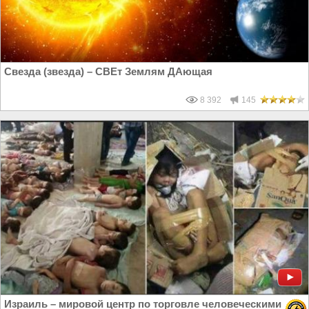
Свезда (звезда) – СВЕт Землям ДАющая
8 392
145
Израиль – мировой центр по торговле человеческими