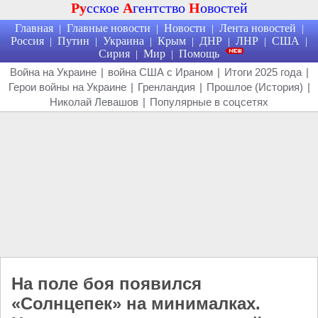
Ру
сское
А
гентство
Н
овостей
Главная
Главные новости
Новости
Лента новостей
|
|
|
|
Россия
Путин
Украина
Крым
ДНР
ЛНР
США
|
|
|
|
|
|
|
Сирия
Мир
Помощь
|
|
Война на Украине
|
война США с Ираном
|
Итоги 2025 года
|
Герои войны на Украине
|
Гренландия
|
Прошлое (История)
|
Николай Левашов
|
Популярные в соцсетях
На поле боя появился
«Солнцепек» на минималках.