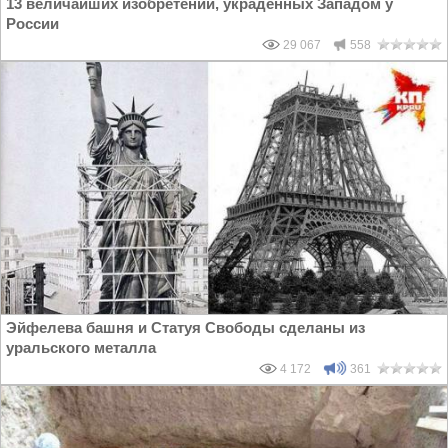
13 величайших изобретений, украденных Западом у
России
29 067
558
Эйфелева башня и Статуя Свободы сделаны из
уральского металла
4 172
361