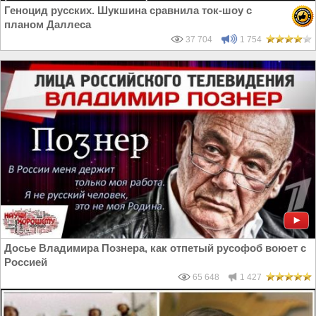
Геноцид русских. Шукшина сравнила ток-шоу с
планом Даллеса
37 704
1 754
Досье Владимира Познера, как отпетый русофоб воюет с
Россией
65 648
1 427