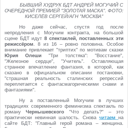
БЫВШИЙ ХУДРУК БДТ АНДРЕЙ МОГУЧИЙ С
ОЧЕРЕДНОЙ ПРЕМИЕЙ "ЗОЛОТАЯ МАСКА". ФОТО:
КИСЕЛЁВ СЕРГЕЙ/АГН "МОСКВА"
Но даже сейчас, спустя год после
непродления с Могучим контракта, на большой
сцене БДТ идут
8 спектаклей, поставленных эти
режиссёром
. 8 из 16 – ровно половина. Особое
внимание привлекает "триптих" по мотивам сказки
Юрия Олеши
"Три толстяка": "Восстание",
"Железное сердце", "Учитель". Оставляющая
странное впечатление фантазия, в которой, как
сказано в официальном описании постановки,
"страшная реальность сталинских репрессий
переплетается с фантасмагорическими снами и
фантазиями".
Ну а поставленный Могучим в лучших
традициях современного феминизма спектакль по
роману
Чернышевского
"Что делать?" – это
практически невинная шалость. Снова
читаем
на
сайте БДТ: "Главный герой романа – женщина.