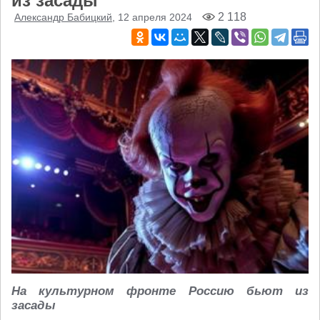
из засады
2 118
Александр Бабицкий
, 12 апреля 2024
На культурном фронте Россию бьют из
засады