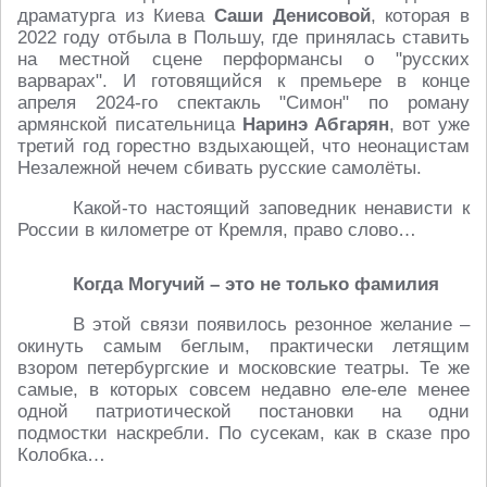
драматурга из Киева
Саши Денисовой
, которая в
2022 году отбыла в Польшу, где принялась ставить
на местной сцене перформансы о "русских
варварах". И готовящийся к премьере в конце
апреля 2024-го спектакль "Симон" по роману
армянской писательница
Наринэ Абгарян
, вот уже
третий год горестно вздыхающей, что неонацистам
Незалежной нечем сбивать русские самолёты.
Какой-то настоящий заповедник ненависти к
России в километре от Кремля, право слово…
Когда Могучий – это не только фамилия
В этой связи появилось резонное желание –
окинуть самым беглым, практически летящим
взором петербургские и московские театры. Те же
самые, в которых совсем недавно еле-еле менее
одной патриотической постановки на одни
подмостки наскребли. По сусекам, как в сказе про
Колобка…