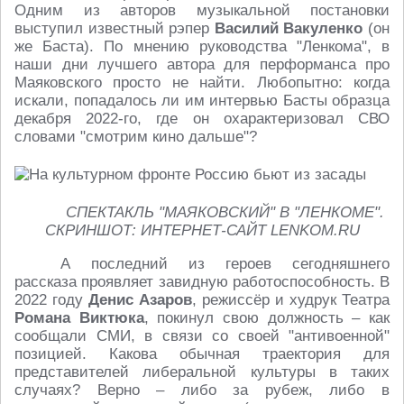
Одним из авторов музыкальной постановки
выступил известный рэпер
Василий Вакуленко
(он
же Баста). По мнению руководства "Ленкома", в
наши дни лучшего автора для перформанса про
Маяковского просто не найти. Любопытно: когда
искали, попадалось ли им интервью Басты образца
декабря 2022-го, где он охарактеризовал СВО
словами "смотрим кино дальше"?
СПЕКТАКЛЬ "МАЯКОВСКИЙ" В "ЛЕНКОМЕ".
СКРИНШОТ: ИНТЕРНЕТ-САЙТ LENKOM.RU
А последний из героев сегодняшнего
рассказа проявляет завидную работоспособность. В
2022 году
Денис Азаров
, режиссёр и худрук Театра
Романа Виктюка
, покинул свою должность – как
сообщали СМИ, в связи со своей "антивоенной"
позицией. Какова обычная траектория для
представителей либеральной культуры в таких
случаях? Верно – либо за рубеж, либо в