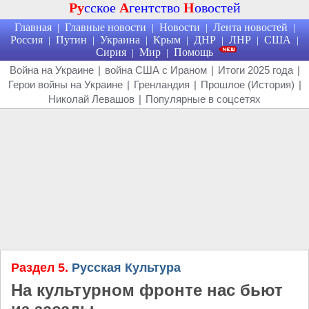
Ру
сское
А
гентство
Н
овостей
Главная
Главные новости
Новости
Лента новостей
|
|
|
|
Россия
Путин
Украина
Крым
ДНР
ЛНР
США
|
|
|
|
|
|
|
Сирия
Мир
Помощь
|
|
Война на Украине
|
война США с Ираном
|
Итоги 2025 года
|
Герои войны на Украине
|
Гренландия
|
Прошлое (История)
|
Николай Левашов
|
Популярные в соцсетях
Раздел 5.
Русская Культура
На культурном фронте нас бьют