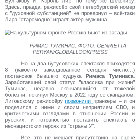
Булгакову и "Король Лир" по тому же Шекспиру.
Здесь, правда, режиссёр свой петербургский номер
с "духовной субстанцией" не провернул – всё-таки
Лира "старомодно" играет актёр-мужчина.
РИМАС ТУМИНАС. ФОТО: GENRIETTA
PERYAN/GLOBALLOOKPRESS
Но на два бутусовских спектакля приходятся
8 (какое-то заколдованное сегодня число…)
постановок бывшего худрука
Римаса Туминаса.
Заработавший свой статус "классика при жизни"
Туминас, недавно скончавшийся от тяжёлой
болезни, покинул Москву в 2022 году со скандалом.
Литовскому режиссёру
позвонили
пранкеры – и он
поделился с ними и своим неприятием СВО, и
критическими взглядами в отношении России и
русских, и готовностью поставить спектакль о
неонацистских героях из "страны У".
Всё это не мешает присутствию на сцене