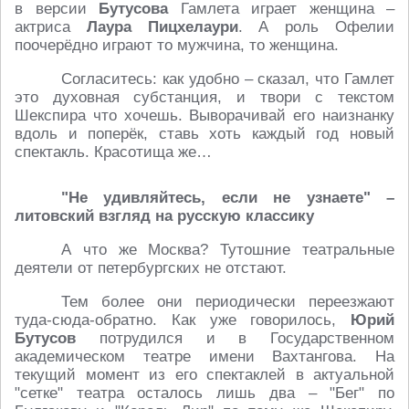
в версии
Бутусова
Гамлета играет женщина –
актриса
Лаура Пицхелаури
. А роль Офелии
поочерёдно играют то мужчина, то женщина.
Согласитесь: как удобно – сказал, что Гамлет
это духовная субстанция, и твори с текстом
Шекспира что хочешь. Выворачивай его наизнанку
вдоль и поперёк, ставь хоть каждый год новый
спектакль. Красотища же…
"Не удивляйтесь, если не узнаете" –
литовский взгляд на русскую классику
А что же Москва? Тутошние театральные
деятели от петербургских не отстают.
Тем более они периодически переезжают
туда-сюда-обратно. Как уже говорилось,
Юрий
Бутусов
потрудился и в Государственном
академическом театре имени Вахтангова. На
текущий момент из его спектаклей в актуальной
"сетке" театра осталось лишь два – "Бег" по