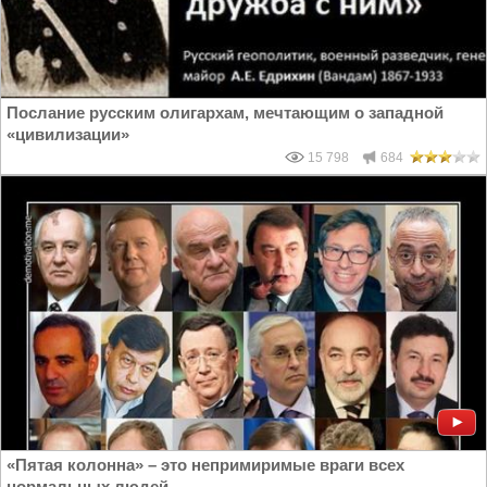
Послание русским олигархам, мечтающим о западной
«цивилизации»
15 798
684
«Пятая колонна» – это непримиримые враги всех
нормальных людей