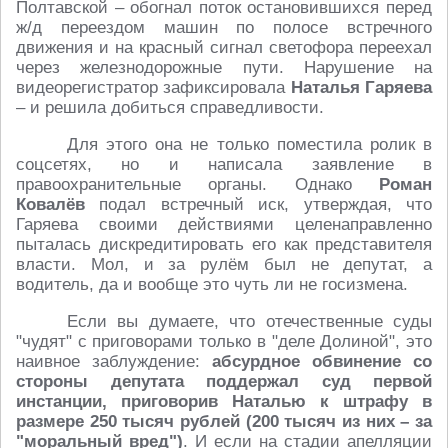
Полтавской – обогнал поток остановившихся перед
ж/д переездом машин по полосе встречного
движения и на красный сигнал светофора переехал
через железнодорожные пути. Нарушение на
видеорегистратор зафиксировала
Наталья Гаряева
– и решила добиться справедливости.
Для этого она не только поместила ролик в
соцсетях, но и написала заявление в
правоохранительные органы. Однако
Роман
Ковалёв
подал встречный иск, утверждая, что
Гаряева своими действиями целенаправленно
пыталась дискредитировать его как представителя
власти. Мол, и за рулём был не депутат, а
водитель, да и вообще это чуть ли не госизмена.
Если вы думаете, что отечественные суды
"чудят" с приговорами только в "деле Долиной", это
наивное заблуждение:
абсурдное обвинение со
стороны депутата поддержал суд первой
инстанции, приговорив Наталью к штрафу в
размере 250 тысяч рублей (200 тысяч из них – за
"моральный вред")
. И если на стадии апелляции