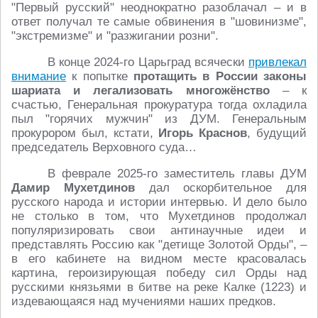
"Первый русский" неоднократно разоблачал – и в
ответ получал те самые обвинения в "шовинизме",
"экстремизме" и "разжигании розни".
В конце 2024-го Царьград всячески
привлекал
внимание
к попытке
протащить в России законы
шариата и легализовать многожёнство
– к
счастью, Генеральная прокуратура тогда охладила
пыл "горячих мужчин" из ДУМ. Генеральным
прокурором был, кстати,
Игорь Краснов
, будущий
председатель Верховного суда…
В феврале 2025-го заместитель главы ДУМ
Дамир Мухетдинов
дал оскорбительное для
русского народа и истории интервью. И дело было
не столько в том, что Мухетдинов продолжал
популяризировать свои антинаучные идеи и
представлять Россию как "детище Золотой Орды", –
в его кабинете на видном месте красовалась
картина, героизирующая победу сил Орды над
русскими князьями в битве на реке Калке (1223) и
издевающаяся над мучениями наших предков.