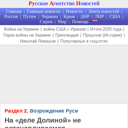
Ру
сское
А
гентство
Н
овостей
Главная
Главные новости
Новости
Лента новостей
|
|
|
|
Россия
Путин
Украина
Крым
ДНР
ЛНР
США
|
|
|
|
|
|
|
Сирия
Мир
Помощь
|
|
Война на Украине
|
война США с Ираном
|
Итоги 2025 года
|
Герои войны на Украине
|
Гренландия
|
Прошлое (История)
|
Николай Левашов
|
Популярные в соцсетях
Раздел 2.
Возрождение Руси
На «деле Долиной» не