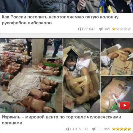
Как России потопить непотопляемую пятую колонну
русофобов либералов
22 642
345
Израиль – мировой центр по торговле человеческими
органами
3 015 133
111 055