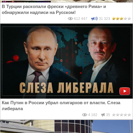
В Турции раскопали фрески «древнего Рима» и
обнаружили надписи на Русском!
612 447
31 323
Как Путин в России убрал олигархов от власти. Слеза
либерала
4 182
35