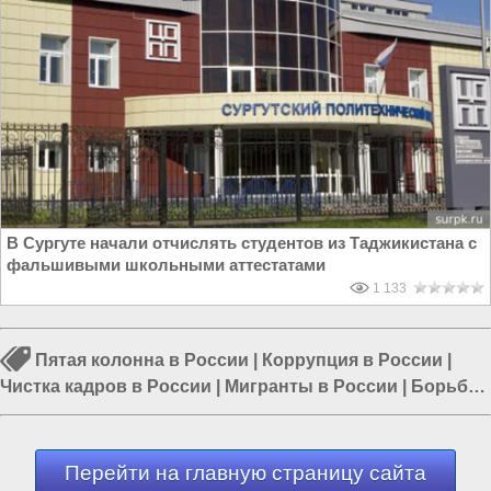
В Сургуте начали отчислять студентов из Таджикистана с
фальшивыми школьными аттестатами
1 133
Пятая колонна в России
|
Коррупция в России
|
Чистка кадров в России
|
Мигранты в России
|
Борьба
с коррупцией
|
Политика в России
|
Власть в РФ
Перейти на главную страницу сайта