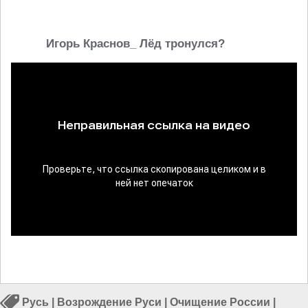
Игорь Краснов_ Лёд тронулся?
Русь
|
Возрождение Руси
|
Очищение России
|