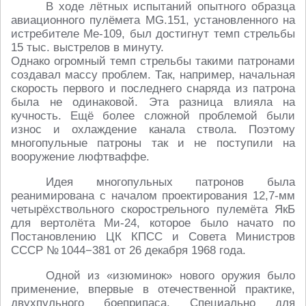
В ходе лётных испытаний опытного образца
авиационного пулёмета MG.151, установленного на
истребителе Me-109, был достигнут темп стрельбы
15 тыс. выстрелов в минуту.
Однако огромный темп стрельбы такими патронами
создавал массу проблем. Так, например, начальная
скорость первого и последнего снаряда из патрона
была не одинаковой. Эта разница влияла на
кучность. Ещё более сложной проблемой были
износ и охлаждение канала ствола. Поэтому
многопульные патроны так и не поступили на
вооружение люфтваффе.
Идея многопульных патронов была
реанимирована с началом проектирования 12,7-мм
четырёхствольного скорострельного пулемёта ЯкБ
для вертолёта Ми-24, которое было начато по
Постановлению ЦК КПСС и Совета Министров
СССР № 1044−381 от 26 декабря 1968 года.
Одной из «изюминок» нового оружия было
применение, впервые в отечественной практике,
двухпульного боеприпаса. Специально для