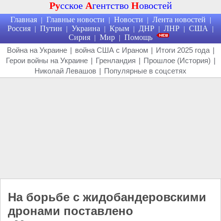
Ру
сское
А
гентство
Н
овостей
Главная
Главные новости
Новости
Лента новостей
|
|
|
|
Россия
Путин
Украина
Крым
ДНР
ЛНР
США
|
|
|
|
|
|
|
Сирия
Мир
Помощь
|
|
Война на Украине
|
война США с Ираном
|
Итоги 2025 года
|
Герои войны на Украине
|
Гренландия
|
Прошлое (История)
|
Николай Левашов
|
Популярные в соцсетях
На борьбе с жидобандеровскими
дронами поставлено