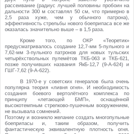
рассеивание (радиус лучшей половины пробоин на
дальности 300 м составлял 50 см, что примерно в
2,5 раза хуже, чем у обычного патрона),
эффективность стрельбы нового боеприпаса все же
оказалась значительно выше – в 1,5 раза.
Кроме того, по ОКР «Теоретик»
предусматривалось создание 12,7-мм 5-пульного и
7,62-мм 3-пульного патронов для новых тульских
четырёхствольных пулемётов ТКБ-063 и ТКБ-621,
позже получивших названия ЯкБ-12,7 (9-А-624) и
ГШГ-7,62 (9-А-622).
В 1970-е у советских генералов была очень
популярна теория «ливня огня». И необходимость
создания боевого вертолётного комплекса по
принципу «летающей БМП», оснащённой
высокотемпным стрелково-пушечным вооружением,
не вызывала сомнений.
Поэтому и возникло желание создать многопульные
боеприпасы и, таким образом, получить
фантастическую эквивалентную плотность огня.