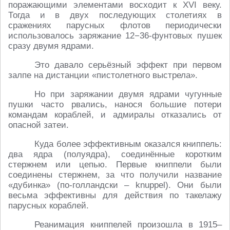
поражающими элементами восходит к XVI веку.
Тогда и в двух последующих столетиях в
сражениях парусных флотов периодически
использовалось заряжание 12−36-фунтовых пушек
сразу двумя ядрами.
Это давало серьёзный эффект при первом
залпе на дистанции «пистолетного выстрела».
Но при заряжании двумя ядрами чугунные
пушки часто рвались, нанося большие потери
командам кораблей, и адмиралы отказались от
опасной затеи.
Куда более эффективным оказался книппель:
два ядра (полуядра), соединённые коротким
стержнем или цепью. Первые книппели были
соединены стержнем, за что получили название
«дубинка» (по-голландски – knuppel). Они были
весьма эффективны для действия по такелажу
парусных кораблей.
Реанимация книппелей произошла в 1915–