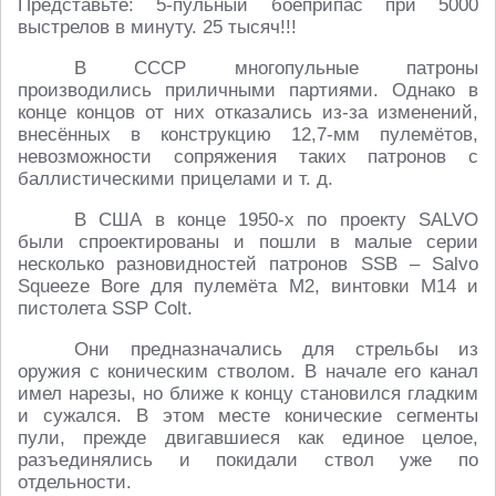
Представьте: 5-пульный боеприпас при 5000
выстрелов в минуту. 25 тысяч!!!
В СССР многопульные патроны
производились приличными партиями. Однако в
конце концов от них отказались из-за изменений,
внесённых в конструкцию 12,7-мм пулемётов,
невозможности сопряжения таких патронов с
баллистическими прицелами
и т. д.
В США в конце 1950-х по проекту SALVO
были спроектированы и пошли в малые серии
несколько разновидностей патронов SSB – Salvo
Squeeze Bore для пулемёта М2, винтовки М14 и
пистолета SSP Colt.
Они предназначались для стрельбы из
оружия с коническим стволом. В начале его канал
имел нарезы, но ближе к концу становился гладким
и сужался. В этом месте конические сегменты
пули, прежде двигавшиеся как единое целое,
разъединялись и покидали ствол уже по
отдельности.