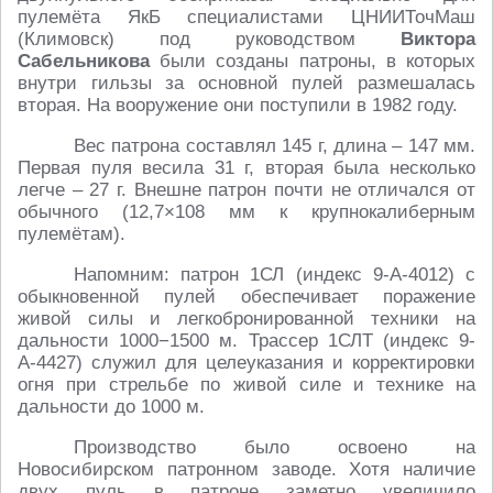
пулемёта ЯкБ специалистами ЦНИИТочМаш
(Климовск) под руководством
Bиктора
Сабельникова
были созданы патроны, в которых
внутри гильзы за основной пулей размешалась
вторая. На вооружение они поступили в 1982 году.
Вес патрона составлял 145 г, длина – 147 мм.
Первая пуля весила 31 г, вторая была несколько
легче – 27 г. Внешне патрон почти не отличался от
обычного (12,7×108 мм к крупнокалиберным
пулемётам).
Напомним: патрон 1СЛ (индекс 9-А-4012) с
обыкновенной пулей обеспечивает поражение
живой силы и легкобронированной техники на
дальности 1000−1500 м. Трассер 1СЛТ (индекс 9-
А-4427) служил для целеуказания и корректировки
огня при стрельбе по живой силе и технике на
дальности до 1000 м.
Производство было освоено на
Новосибирском патронном заводе. Хотя наличие
двух пуль в патроне заметно увеличило