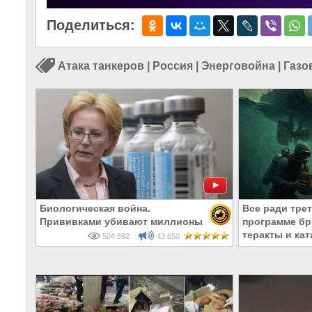
Поделиться:
Атака танкеров
|
Россия
|
Энерговойна
|
Газо
Биологическая война.
Все ради тре
Прививками убивают миллионы
программе бр
теракты и ка
504 592
43 650