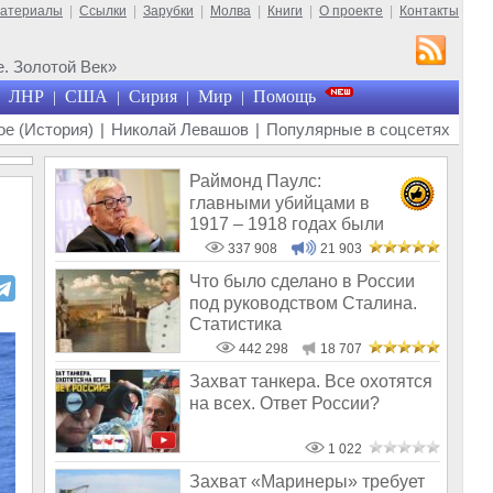
материалы
|
Ссылки
|
Зарубки
|
Молва
|
Книги
|
О проекте
|
Контакты
. Золотой Век»
ЛНР
США
Сирия
Мир
Помощь
|
|
|
|
е (История)
|
Николай Левашов
|
Популярные в соцсетях
Раймонд Паулс:
главными убийцами в
1917 – 1918 годах были
латыши и евреи, а не русс
337 908
21 903
Что было сделано в России
под руководством Сталина.
Статистика
442 298
18 707
Захват танкера. Все охотятся
на всех. Ответ России?
1 022
Захват «Маринеры» требует