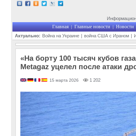
Информационн
Главная
Главные новости
Новости
|
|
Актуально:
Война на Украине
|
война США с Ираном
|
«На борту 100 тысяч кубов газа,
Metagaz уцелел после атаки др
1 202
15 марта 2026