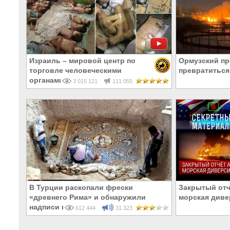
Израиль – мировой центр по
Ормузский пр
торговле человеческими
превратиться
органами
3 015 121
111 055
В Турции раскопали фрески
Закрытый отч
«древнего Рима» и обнаружили
морская диве
надписи на Русском!
612 444
31 323