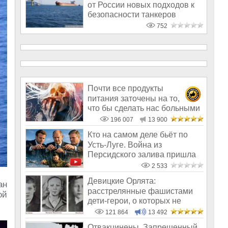
от России новых подходов к
безопасности танкеров
752
Почти все продукты
питания заточены на то,
что бы сделать нас больными
и бесплодным
196 007
13 900
Кто на самом деле бьёт по
Усть-Луге. Война из
Персидского залива пришла
на Балтику
2 533
Девицкие Орлята:
ан
расстрелянные фашистами
ой
дети-герои, о которых не
рассказывают в шк
121 864
13 492
Отвакцинены. Запрещенный