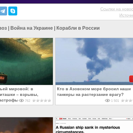
Ссылки на новос
Источн
воз
|
Война на Украине
|
Корабли в России
тьей мировой: в
Кто в Азовском море бросил наши
иташки – взрывы,
танкеры на растерзание врагу?
тастрофы
762
1 501