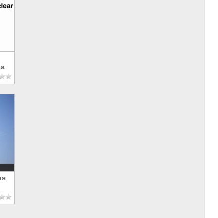
sa
ля