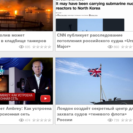
олив может
CNN публикует расследование
 в кладбище танкеров
потопления российского судна «Ur
Major»
695
860
ет Ambrey: Как устроена
Лондон создаёт секретный центр д
рсионная сеть
захвата судов «теневого флота»
России
474
739