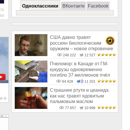
Одноклассники
ВКонтакте
Facebook
ть
ик
США давно травят
россиян биологическим
оружием – новое откровение
Эдварда Сноудена
246 222
12 527
Пчеломор: в Канаде от ГМ-
кукурузы одновременно
погибло 37 миллионов пчёл
64 428
11 201
Страшнее ртути и цианида:
как нас травят ядовитым
пальмовым маслом
77 657
10 996