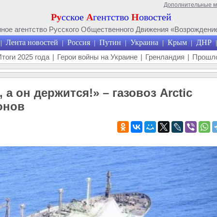
Дополнительные 
Ру
сское
А
гентство
Н
овостей
ое агентство Русского Общественного Движения «Возрождение
Лента новостей
Россия
Путин
Украина
Крым
ДНР
|
|
|
|
|
|
|
Итоги 2025 года
|
Герои войны на Украине
|
Гренландия
|
Прошло
 а он держится!» – газовоз Arctic
онов