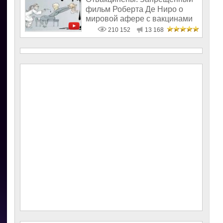
фильм Роберта Де Ниро о
мировой афере с вакцинами
210 152
13 168