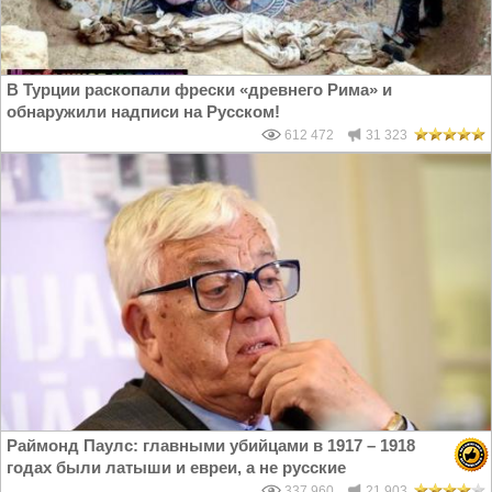
В Турции раскопали фрески «древнего Рима» и
обнаружили надписи на Русском!
612 472
31 323
Раймонд Паулс: главными убийцами в 1917 – 1918
годах были латыши и евреи, а не русские
337 960
21 903