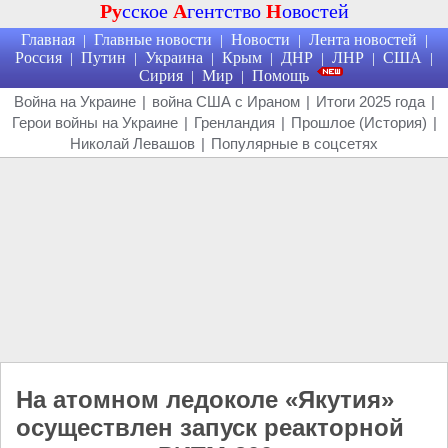
Ру
сское
А
гентство
Н
овостей
Главная
Главные новости
Новости
Лента новостей
|
|
|
|
Россия
Путин
Украина
Крым
ДНР
ЛНР
США
|
|
|
|
|
|
|
Сирия
Мир
Помощь
|
|
Война на Украине
|
война США с Ираном
|
Итоги 2025 года
|
Герои войны на Украине
|
Гренландия
|
Прошлое (История)
|
Николай Левашов
|
Популярные в соцсетях
На атомном ледоколе «Якутия»
осуществлен запуск реакторной