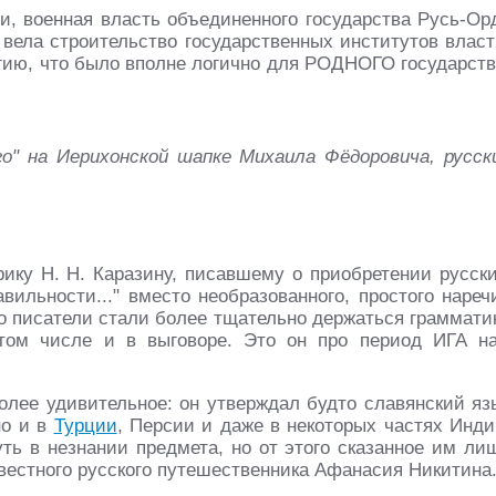
, военная власть объединенного государства Русь-Ор
, вела строительство государственных институтов власт
ию, что было вполне логично для РОДНОГО государств
о" на Иерихонской шапке Михаила Фёдоровича, русск
ику Н. Н. Каразину, писавшему о приобретении русск
авильности..." вместо необразованного, простого нареч
то писатели стали более тщательно держаться граммати
 том числе и в выговоре. Это он про период ИГА н
олее удивительное: он утверждал будто славянский яз
но и в
Турции
, Персии и даже в некоторых частях Инди
ть в незнании предмета, но от этого сказанное им ли
вестного русского путешественника Афанасия Никитина