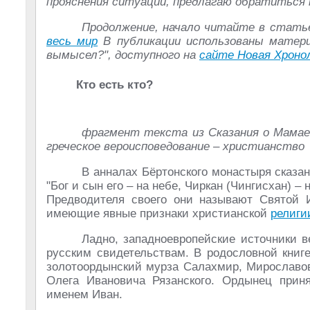
прояснения ситуации, предлагаю обратиться
Продолжение, начало читайте в стат
весь мир
В публикации использованы матери
вымысел?", доступного на
сайте Новая Хроно
Кто есть кто?
фрагмент текста из Сказания о Мамае
греческое вероисповедование – христианство
В анналах Бёртонского монастыря сказан
"Бог и сын его – на небе, Чиркан (Чингисхан) –
Предводителя своего они называют Святой И
имеющие явные признаки христианской
религи
Ладно, западноевропейские источники 
русским свидетельствам. В родословной книг
золотоордынский мурза Салахмир, Мирославов
Олега Ивановича Рязанского. Ордынец прин
именем Иван.