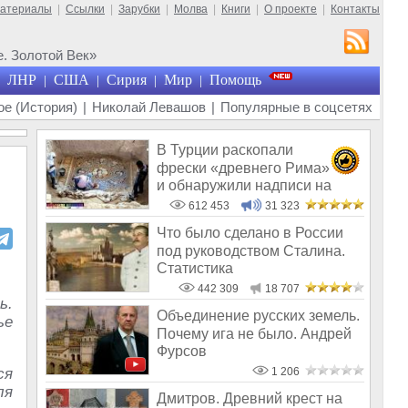
материалы
|
Ссылки
|
Зарубки
|
Молва
|
Книги
|
О проекте
|
Контакты
. Золотой Век»
ЛНР
США
Сирия
Мир
Помощь
|
|
|
|
е (История)
|
Николай Левашов
|
Популярные в соцсетях
В Турции раскопали
фрески «древнего Рима»
и обнаружили надписи на
Русском!
612 453
31 323
Что было сделано в России
под руководством Сталина.
Статистика
442 309
18 707
ь.
Объединение русских земель.
ье
Почему ига не было. Андрей
Фурсов
ся
1 206
ля
Дмитров. Древний крест на