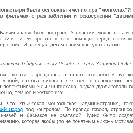
монастыри были основаны именно при "монголах"?!
в фильмах о разграблении и осквернении "диким
Бахчисараем был построен Успенский монастырь и 
ан Ачи Гирей просил в нём помощи перед походам
вершения. И завещал детям своим поступать также.
ковским Тайдулы, жены Чанибека, хана Золотой Орды
хом смерти запрещалось отбирать что-либо у русско
е любой, кто был виновен в клевете и поношении грек
и положениями Ясы Чингисхана, а указ дублировали в
нно, тёмное и жуткое иго!
 что "языческая монгольская" администрация, так
кий народ
под контролем. По правде говоря, странное
князей и баскаков не хватало? Нужно было созда
низацию, которая якобы (по не понятным никому мотива