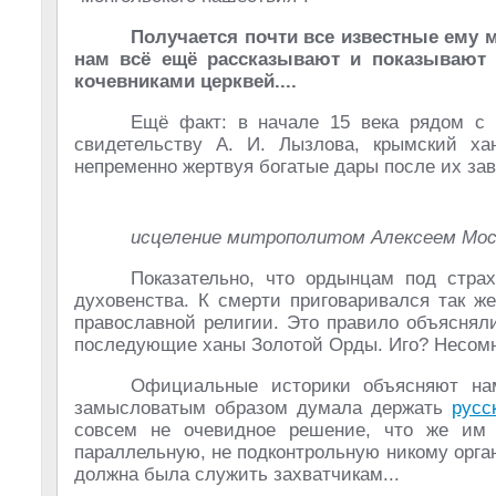
Получается почти все известные ему 
нам всё ещё рассказывают и показывают 
кочевниками церквей....
Ещё факт: в начале 15 века рядом с 
свидетельству А. И. Лызлова, крымский х
непременно жертвуя богатые дары после их за
исцеление митрополитом Алексеем Мос
Показательно, что ордынцам под стра
духовенства. К смерти приговаривался так ж
православной религии. Это правило объяснял
последующие ханы Золотой Орды. Иго? Несомне
Официальные историки объясняют нам,
замысловатым образом думала держать
русс
совсем не очевидное решение, что же им 
параллельную, не подконтрольную никому орга
должна была служить захватчикам...