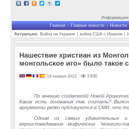
Информационн
Главная
Главные новости
Новости
|
|
Актуально:
Война на Украине
|
война США с Ираном
|
Нашествие христиан из Монголи
монгольское иго» было такое 
3 630
18 января 2022
По мнению создателей Новой Хронологии
Какие есть основания так считать? Выясн
аргументы редко публикуются в СМИ, что то
Одним из самых удивительных и
вероисповедование мифических "монголо-