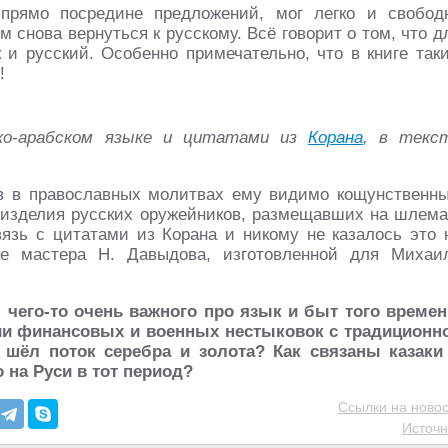
прямо посредине предложений, мог легко и свобод
м снова вернуться к русскому. Всё говорит о том, что д
 и русский. Особенно примечательно, что в книге так
!
ко-арабском языке и цитатами из
Корана
, в текс
в в православных молитвах ему видимо кощунственн
и изделия русских оружейников, размещавших на шлема
вязь с цитатами из Корана и никому не казалось это 
е мастера Н. Давыдова, изготовленной для Михаи
 чего-то очень важного про язык и быт того времен
нии финансовых и военных нестыковок с традиционн
шёл поток серебра и золота? Как связаны казаки
 на Руси в тот период?
Ссылки на новос
Источн