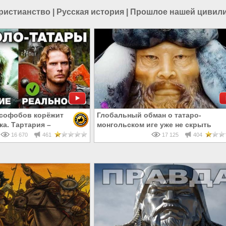
ристианство
|
Русская история
|
Прошлое нашей цивил
усофобов корёжит
Глобальный обман о татаро-
ка. Тартария –
монгольском иге уже не скрыть
дарство. ДНК монгол
16 670
461
17 125
404