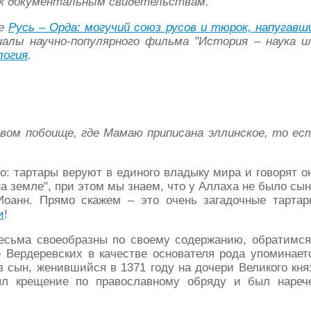
 к документальным свидетельствам.
ье
Русь – Орда: могучий союз русов и тюрок, напугавш
алы научно-популярного фильма "История – наука и
логия
.
вом побоище, где Мамаю приписана эллинское, то ес
о: тартары веруют в единого владыку мира и говорят о
 на земле", при этом мы знаем, что у Аллаха не было сын
оанн. Прямо скажем – это очень загадочные тартар
и
!
весьма своеобразны по своему содержанию, обратимся
е Вердеревских в качестве основателя рода упоминает
 сын, женившийся в 1371 году на дочери Великого кня
ял крещение по православному обряду и был нареч