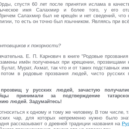
Орды, спустя 60 лет после принятия ислама в качест
языческое имя Салахмир и более того, у его от
Причем Салахмир был не крещён и нет сведений, что 
лигии, то есть он точно был язычником. Являясь при вс
унтовщиков к покорности?
ательна. Е. П. Карнович в книге "Родовые прозвания
е замены имён полученных при крещении, прозвищами 
 Булат, Мурат, Ахмат, так что и от таких подставных им
 потом в родовые прозвания людей, чисто русских 
прозвищ у русских людей, зачастую получали
пейцы принимали за подтверждение татарско
ению людей. Задумайтесь!
относиться к одному и тому же человеку. В том числе, т
ских чар, для которых непременно нужно было зна
годня рассказывают о древней традиции названия на
Ру