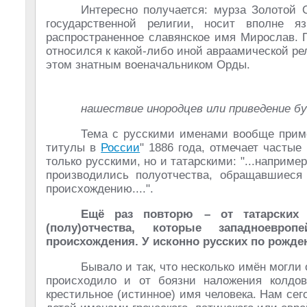
Интересно получается: мурза Золотой 
государственной религии, носит вполне 
распространенное славянское имя Мирослав. 
относился к какой-либо иной авраамической ре
этом знатным военачальником Орды.
нашествие инородцев или приведение б
Тема с русскими именами вообще примеч
титулы в
России
" 1886 года, отмечает часты
только русскими, но и татарскими: "...например
производились полуотчества, обращавшиеся
происхождению....".
Ещё раз повторю – от татарских 
(полу)отчества, которые западноевро
происхождения. У исконно русских по рожд
Бывало и так, что несколько имён могли 
происходило и от боязни наложения колдов
крестильное (истинное) имя человека. Нам се