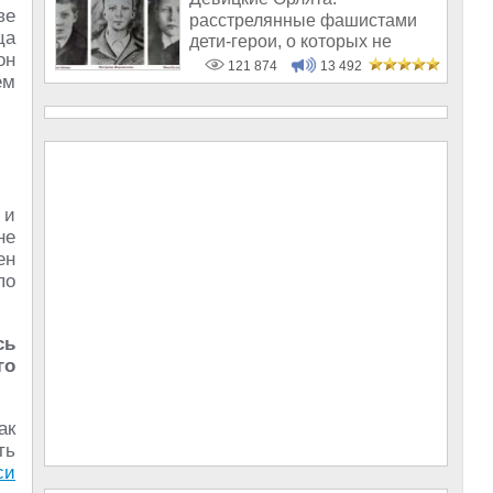
ве
расстрелянные фашистами
ца
дети-герои, о которых не
он
рассказывают в шк
121 874
13 492
ём
 и
не
ен
по
сь
го
ак
ть
си