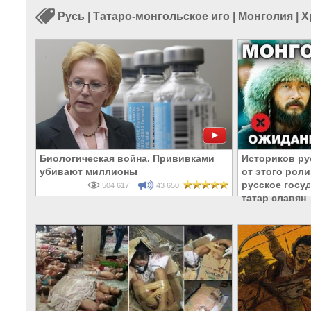
Русь
|
Татаро-монгольское иго
|
Монголия
|
Х
Биологическая война. Прививками
Историков р
убивают миллионы
от этого роли
русское госу
504 617
43 650
татар славян