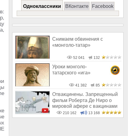
Одноклассники
ВКонтакте
Facebook
в:
р,
ду
а,
Снимаем обвинения с
«монголо-татар»
52 041
132
Уроки монголо-
татарского «ига»
ки
41 382
85
ды
ле
Отвакцинены. Запрещенный
фильм Роберта Де Ниро о
мировой афере с вакцинами
же
210 162
13 168
ые
ых
ЛЕ