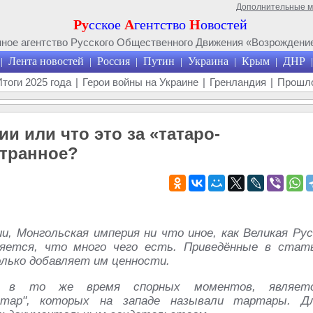
Дополнительные 
Ру
сское
А
гентство
Н
овостей
ое агентство Русского Общественного Движения «Возрождение
Лента новостей
Россия
Путин
Украина
Крым
ДНР
|
|
|
|
|
|
|
Итоги 2025 года
|
Герои войны на Украине
|
Гренландия
|
Прошло
и или что это за «татаро-
странное?
, Монгольская империя ни что иное, как Великая Рус
яется, что много чего есть. Приведённые в стат
лько добавляет им ценности.
 в то же время спорных моментов, являет
татар", которых на западе называли тартары. Д