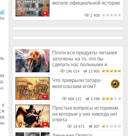
могиле официальной истории
ий
1 408
ли
Почти все продукты питания
ть
заточены на то, что бы
сделать нас больными и
бесплодным
196 014
13 900
ни
Что прикрыли татаро-
а.
монгольским игом?
ы,
868 122
3 296
 к
Простые вопросы историкам,
ся
на которые у них никогда нет
зя
ответа
ен
19 471
307
Девицкие Орлята: