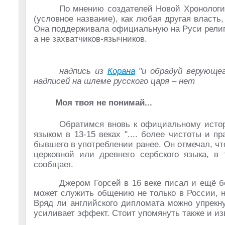
По мнению создателей Новой Хронологии
(условное название), как любая другая власть
Она поддерживала официальную на Руси религ
а не захватчиков-язычников.
надпись из
Корана
"и обрадуй верующег
надписей на шлеме русского царя – нет
Моя твоя не понимай...
Обратимся вновь к официальному истор
языком в 13-15 веках ".... более чистоты и пр
бывшего в употреблении ранее. Он отмечал, ч
церковной или древнего сербского языка, в
сообщает.
Джером Горсей в 16 веке писал и ещё б
может служить общению не только в России, 
Вряд ли английского дипломата можно упрекну
усиливает эффект. Стоит упомянуть также и из