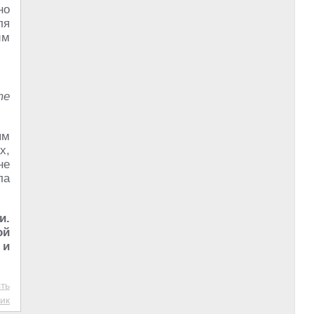
но
ля
им
те
ым
х,
не
ла
и.
ой
 и
ть
ик