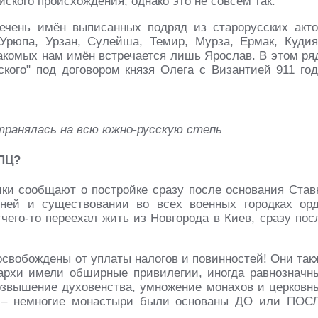
йского происхождения, однако это не совсем так.
ечень имён выписанных подряд из старорусских акто
 Урюпа, Урзан, Сулейша, Темир, Мурза, Ермак, Кудия
накомых нам имён встречается лишь Ярослав. В этом ря
кого" под договором князя Олега с Византией 911 год
странялась на всю южно-русскую степь
РПЦ?
ки сообщают о постройке сразу после основания Став
ней и существовании во всех военных городках ор
чего-то переехал жить из Новгорода в Киев, сразу пос
свобождены от уплаты налогов и повинностей! Они так
архи имели обширные привилегии, иногда равнозначн
возвышение духовенства, умножение монахов и церковн
м – немногие монастыри были основаны ДО или ПОС