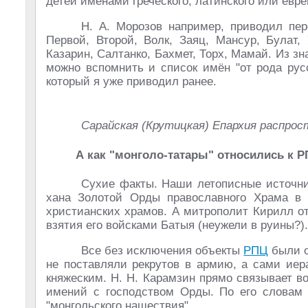
детей именами греческого, латинского или евре
Н. А. Морозов например, приводил пер
Первой, Второй, Волк, Заяц, Мансур, Булат,
Казарин, Салтанко, Бахмет, Торх, Мамай. Из з
можно вспомнить и список имён "от рода русс
который я уже приводил ранее.
Сарайская (Крутицкая) Епархия распро
А как "монголо-татары" относились к 
Сухие факты. Наши летописные источни
хана Золотой Орды православного Храма в 
христианских храмов. А митрополит Кирилл от
взятия его войсками Батыя (неужели в руины?).
Все без исключения объекты
РПЦ
были о
не поставляли рекрутов в армию, а сами иер
княжеским. Н. Н. Карамзин прямо связывает 
имений с господством Орды. По его слова
"монгольского нашествия".