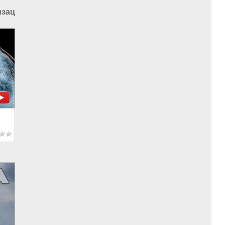
изации
|
Коран
|
РПЦ