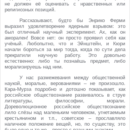
не должен её оценивать с нравственных или
религиозных позиций.
Рассказывают, будто бы Энрико Ферми
выразил удовлетворение ядерным взрывом: это
был отличный научный эксперимент. Ах, как он
аморален! Вовсе нет: он просто проявил себя как
учёный. Любопытно, что и Эйнштейн, и Кюри
начали бороться за мир тогда, когда по сути дела
прекратили научную работу. Это довольно
естественно: либо ты познаёшь предмет, либо
морализируешь над ним.
У нас размежевания между общественной
наукой, моралью, верованиями – не произошло.
Кара-Мурза подробно и дотошно показывает, как
российское обществознание развивалось в струе
литературы, философии, морали.
Дореволюционное российское обществознание
лило слёзы над маленьким человеком, угнетаемым
крестьянином и т.п., советское – прославляло
наличное положение вещей, но, по существу, это
было одно и то же – просто с разными знаками.