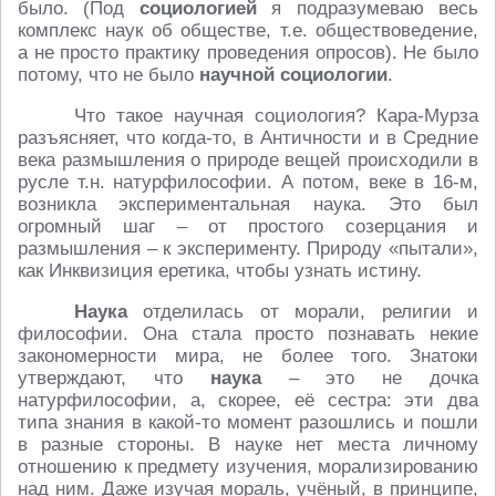
было. (Под
социологией
я подразумеваю весь
комплекс наук об обществе, т.е. обществоведение,
а не просто практику проведения опросов). Не было
потому, что не было
научной социологии
.
Что такое научная социология? Кара-Мурза
разъясняет, что когда-то, в Античности и в Средние
века размышления о природе вещей происходили в
русле т.н. натурфилософии. А потом, веке в 16-м,
возникла экспериментальная наука. Это был
огромный шаг – от простого созерцания и
размышления – к эксперименту. Природу «пытали»,
как Инквизиция еретика, чтобы узнать истину.
Наука
отделилась от морали, религии и
философии. Она стала просто познавать некие
закономерности мира, не более того. Знатоки
утверждают, что
наука
– это не дочка
натурфилософии, а, скорее, её сестра: эти два
типа знания в какой-то момент разошлись и пошли
в разные стороны. В науке нет места личному
отношению к предмету изучения, морализированию
над ним. Даже изучая мораль, учёный, в принципе,