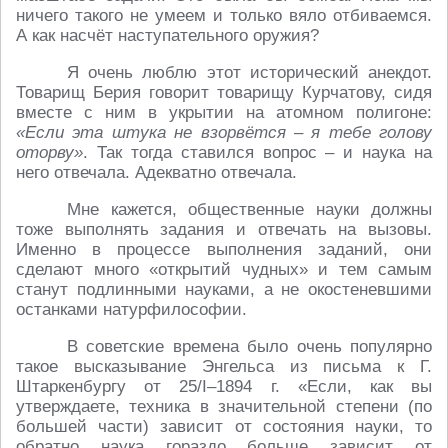
ничего такого не умеем и только вяло отбиваемся.
А как насчёт наступательного оружия?
Я очень люблю этот исторический анекдот.
Товарищ Берия говорит товарищу Курчатову, сидя
вместе с ним в укрытии на атомном полигоне:
«Если эта штука не взорвётся – я тебе голову
оторву»
. Так тогда ставился вопрос – и наука на
него отвечала. Адекватно отвечала.
Мне кажется, общественные науки должны
тоже выполнять задания и отвечать на вызовы.
Именно в процессе выполнения заданий, они
сделают много «открытий чудных» и тем самым
станут подлинными науками, а не окостеневшими
останками натурфилософии.
В советские времена было очень популярно
такое высказывание Энгельса из письма к Г.
Штаркенбургу от 25/I–1894 г. «Если, как вы
утверждаете, техника в значительной степени (по
большей части) зависит от состояния науки, то
обратно наука гораздо больше зависит от