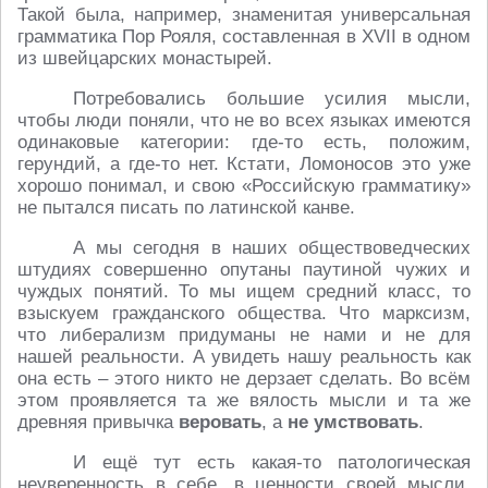
Такой была, например, знаменитая универсальная
грамматика Пор Рояля, составленная в XVII в одном
из швейцарских монастырей.
Потребовались большие усилия мысли,
чтобы люди поняли, что не во всех языках имеются
одинаковые категории: где-то есть, положим,
герундий, а где-то нет. Кстати, Ломоносов это уже
хорошо понимал, и свою «Российскую грамматику»
не пытался писать по латинской канве.
А мы сегодня в наших обществоведческих
штудиях совершенно опутаны паутиной чужих и
чуждых понятий. То мы ищем средний класс, то
взыскуем гражданского общества. Что марксизм,
что либерализм придуманы не нами и не для
нашей реальности. А увидеть нашу реальность как
она есть – этого никто не дерзает сделать. Во всём
этом проявляется та же вялость мысли и та же
древняя привычка
веровать
, а
не умствовать
.
И ещё тут есть какая-то патологическая
неуверенность в себе, в ценности своей мысли,