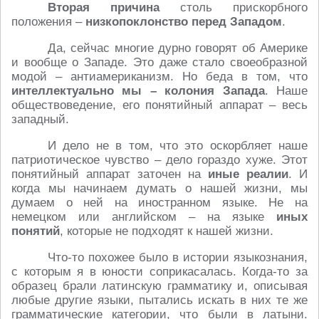
Вторая причина
столь прискорбного
положения –
низкопоклонство перед Западом
.
Да, сейчас многие дурно говорят об Америке
и вообще о Западе. Это даже стало своеобразной
модой – антиамериканизм. Но беда в том, что
интеллектуально мы – колония Запада
. Наше
обществоведение, его понятийный аппарат – весь
западный.
И дело не в том, что это оскорбляет наше
патриотическое чувство – дело гораздо хуже. Этот
понятийный аппарат заточен на
иные реалии
. И
когда мы начинаем думать о нашей жизни, мы
думаем о ней на иностранном языке. Не на
немецком или английском – на языке
иных
понятий
, которые не подходят к нашей жизни.
Что-то похожее было в истории языкознания,
с которым я в юности соприкасалась. Когда-то за
образец брали латинскую грамматику и, описывая
любые другие языки, пытались искать в них те же
грамматические категории, что были в латыни.