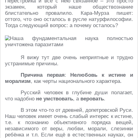
Перестройка и всё с нею связанное – это просто
экзамен, который наше обществознание
блистательно провалило. Кара-Мурза пишет:
оттого, что оно осталось в русле натурфилософии.
Тогда следующий вопрос: а почему осталось?
Я вижу тут две очень неприятные и трудно
устранимые причины.
Причина первая
:
Нелюбовь к истине и
морализм
, как черты национального характера.
Русский человек в глубине души полагает,
что надобно
не умствовать
, а
веровать
.
В этом что-то от древней, допетровской Руси.
Наш человек имеет очень слабый интерес к истине,
т.е. к познанию объективного порядка вещей,
независимого от веры, любви, морали, слезинки
ребёнка и т.п. Если ещё в естественных науках, он