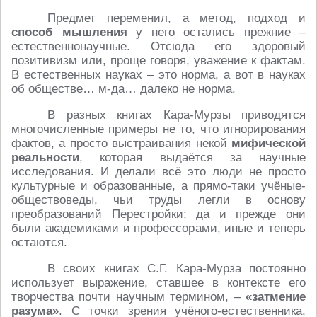
Предмет переменил, а метод, подход и
способ мышления
у него остались прежние –
естественнонаучные. Отсюда его здоровый
позитивизм или, проще говоря, уважение к фактам.
В естественных науках – это норма, а вот в науках
об обществе… м-да… далеко не норма.
В разных книгах Кара-Мурзы приводятся
многочисленные примеры не то, что игнорирования
фактов, а просто выстраивания некой
мифической
реальности
, которая выдаётся за научные
исследования. И делали всё это люди не просто
культурные и образованные, а прямо-таки учёные-
обществоведы, чьи труды легли в основу
преобразований Перестройки; да и прежде они
были академиками и профессорами, иные и теперь
остаются.
В своих книгах С.Г. Кара-Мурза постоянно
использует выражение, ставшее в контексте его
творчества почти научным термином, –
«затмение
разума»
. С точки зрения учёного-естественника,