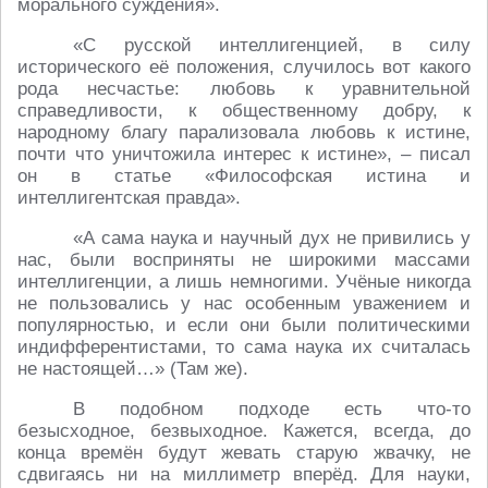
морального суждения».
«С русской интеллигенцией, в силу
исторического её положения, случилось вот какого
рода несчастье: любовь к уравнительной
справедливости, к общественному добру, к
народному благу парализовала любовь к истине,
почти что уничтожила интерес к истине», – писал
он в статье «Философская истина и
интеллигентская правда».
«А сама наука и научный дух не привились у
нас, были восприняты не широкими массами
интеллигенции, а лишь немногими. Учёные никогда
не пользовались у нас особенным уважением и
популярностью, и если они были политическими
индифферентистами, то сама наука их считалась
не настоящей…» (Там же).
В подобном подходе есть что-то
безысходное, безвыходное. Кажется, всегда, до
конца времён будут жевать старую жвачку, не
сдвигаясь ни на миллиметр вперёд. Для науки,