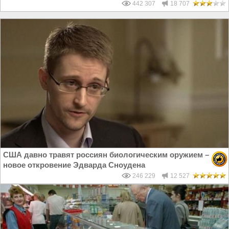
442 307
18 707
США давно травят россиян биологическим оружием –
новое откровение Эдварда Сноудена
246 229
12 527