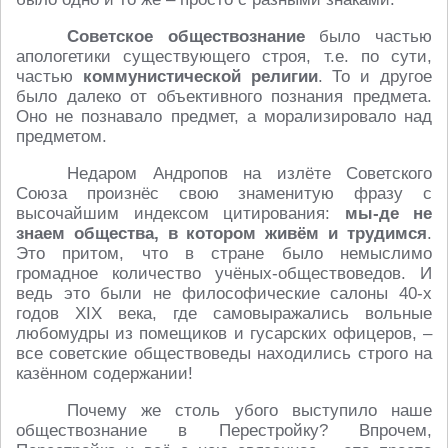
Советское обществознание
было частью
апологетики существующего строя, т.е. по сути,
частью
коммунистической религии
. То и другое
было далеко от объективного познания предмета.
Оно не познавало предмет, а морализировало над
предметом.
Недаром Андропов на излёте Советского
Союза произнёс свою знаменитую фразу с
высочайшим индексом цитирования:
мы-де не
знаем общества, в котором живём и трудимся
.
Это притом, что в стране было немыслимо
громадное количество учёных-обществоведов. И
ведь это были не философические салоны 40-х
годов XIX века, где самовыражались вольные
любомудры из помещиков и гусарских офицеров, –
все советские обществоведы находились строго на
казённом содержании!
Почему же столь убого выступило наше
обществознание в Перестройку? Впрочем,