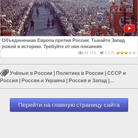
Объединенная Европа против России. Тыкайте Запад
рожей в историю. Требуйте от них покаяния
54 176
3 175
Учёные в России
|
Политика в России
|
СССР и
Россия
|
Россия и Украина
|
Россия и Запад
|
Образование в России
|
Россия и Евразия
Перейти на главную страницу сайта