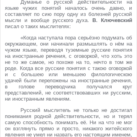
Думанье о русской действительности на
языке чужих понятий началось очень давно, и
составляет по сию пору одну из болезней русской
мысли и вообще русского духа.
В. Ключевский
писал о таких мыслителях:
«Когда наступала пора серьёзно подумать об
окружающем, они начинали размышлять о нём на
чужом языке, переводя туземные русские понятия
на иностранные речения, с оговоркой, что хоть это
не то же самое, но похоже на то, нечто в том же
роде. Когда все русские понятия с такою оговоркой
и с большею или меньшею филологическою
удачей были переложены на иностранные речения,
в голове переводчика получался круг
представлений, не соответствовавших ни русским,
ни иностранным явлениям.
Русский мыслитель не только не достигал
понимания родной действительности, но и терял
самую способность понимать её. Ни на что не мог
он взглянуть прямо и просто, никакого житейского
явления не умел ни назвать его настоящим именем,