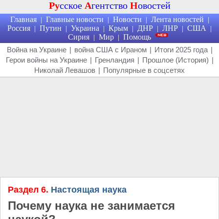
Ру
сское
А
гентство
Н
овостей
Главная
Главные новости
Новости
Лента новостей
|
|
|
|
Россия
Путин
Украина
Крым
ДНР
ЛНР
США
|
|
|
|
|
|
|
Сирия
Мир
Помощь
|
|
Война на Украине
|
война США с Ираном
|
Итоги 2025 года
|
Герои войны на Украине
|
Гренландия
|
Прошлое (История)
|
Николай Левашов
|
Популярные в соцсетях
Раздел 6.
Настоящая наука
Почему наука не занимается