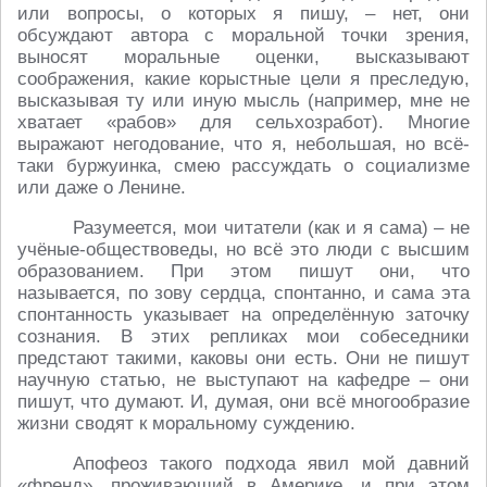
или вопросы, о которых я пишу, – нет, они
обсуждают автора с моральной точки зрения,
выносят моральные оценки, высказывают
соображения, какие корыстные цели я преследую,
высказывая ту или иную мысль (например, мне не
хватает «рабов» для сельхозработ). Многие
выражают негодование, что я, небольшая, но всё-
таки буржуинка, смею рассуждать о социализме
или даже о Ленине.
Разумеется, мои читатели (как и я сама) – не
учёные-обществоведы, но всё это люди с высшим
образованием. При этом пишут они, что
называется, по зову сердца, спонтанно, и сама эта
спонтанность указывает на определённую заточку
сознания. В этих репликах мои собеседники
предстают такими, каковы они есть. Они не пишут
научную статью, не выступают на кафедре – они
пишут, что думают. И, думая, они всё многообразие
жизни сводят к моральному суждению.
Апофеоз такого подхода явил мой давний
«френд», проживающий в Америке, и при этом