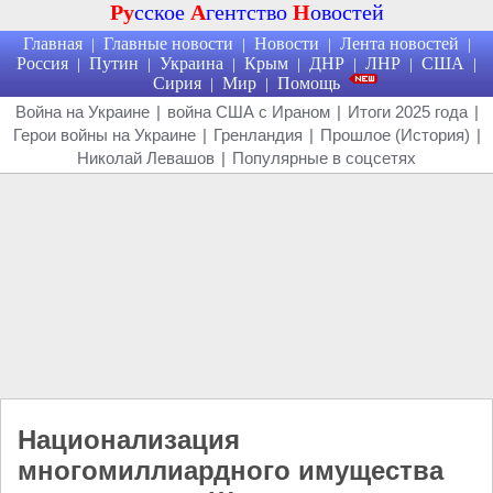
Ру
сское
А
гентство
Н
овостей
Главная
Главные новости
Новости
Лента новостей
|
|
|
|
Россия
Путин
Украина
Крым
ДНР
ЛНР
США
|
|
|
|
|
|
|
Сирия
Мир
Помощь
|
|
Война на Украине
|
война США с Ираном
|
Итоги 2025 года
|
Герои войны на Украине
|
Гренландия
|
Прошлое (История)
|
Николай Левашов
|
Популярные в соцсетях
Национализация
многомиллиардного имущества