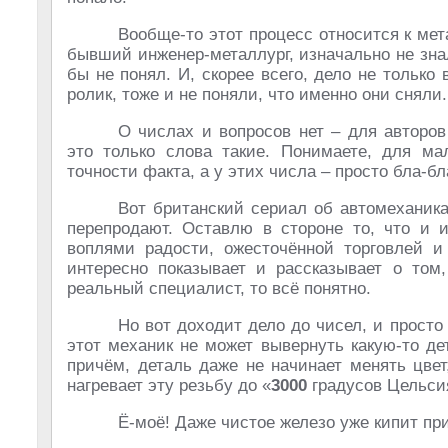
Вообще-то этот процесс относится к мет
бывший инженер-металлург, изначально не знал
бы не понял. И, скорее всего, дело не только 
ролик, тоже и не поняли, что именно они сняли.
О числах и вопросов нет – для автор
это только слова такие. Понимаете, для мал
точности факта, а у этих числа – просто бла-бл
Вот британский сериал об автомеханик
перепродают. Оставлю в стороне то, что и 
воплями радости, ожесточённой торговлей и
интересно показывает и рассказывает о том
реальный специалист, то всё понятно.
Но вот доходит дело до чисел, и прост
этот механик не может вывернуть какую-то дет
причём, деталь даже не начинает менять цвет
нагревает эту резьбу до «
3000
градусов Цельси
Ё-моё! Даже чистое железо уже кипит пр