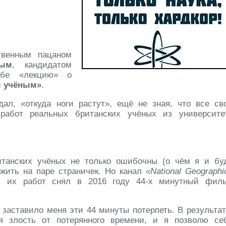
твенным пацаном
ным
, кандидатом
убе «лекцию» о
м учёным»
.
дал, «откуда ноги растут», ещё не зная, что все св
работ реальных британских учёных из университе
итанских учёных не только ошибочны (о чём я и бу
жить на паре страничек. Но канал
«National Geographi
 их работ снял в 2016 году 44-х минутный фил
 заставило меня эти 44 минуты потерпеть. В результат
я злость от потерянного времени, и я позволю се