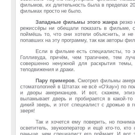
фильмов, их длительность была в пределах 20
фильмах просто не было.
Западные фильмы этого жанра
резко 
режиссёры ни обещали показать в фильме, с
поймёшь то, что они хотели объяснить, и не
попавших на эту программу, так как авторы фи
Если в фильме есть специалисты, то э
Голливуда, причём, чем трагичнее, тем луч
совершенно ненужной для раскрытия темы,
телодвижения и драки.
Пару примеров
. Смотрел фильмы амери
стоматологией в Штатах не всё
«O‘kay»
) по п
и дворы американцев. И вот, скажем, эпиз
выламывает дверь и пробирается в какой-то 
дикий зверь, и этот специалист с дрожью в г
зверя!
Так и хочется ему поверить, но понима
осветитель, звукооператор и ещё кто-то, кто
раньше, чем специалист его поймает. И вот 