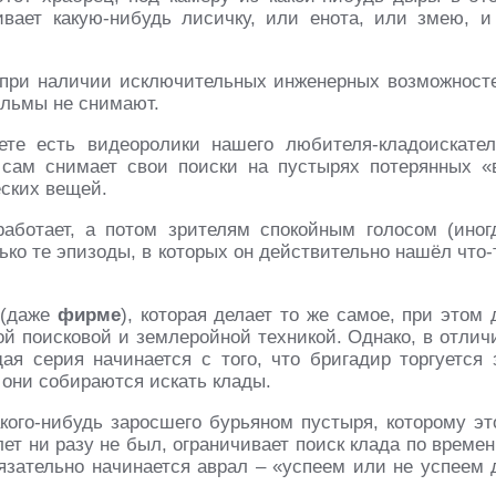
ивает какую-нибудь лисичку, или енота, или змею, и
 при наличии исключительных инженерных возможност
ильмы не снимают.
те есть видеоролики нашего любителя-кладоискател
 сам снимает свои поиски на пустырях потерянных «
еских вещей.
аботает, а потом зрителям спокойным голосом (иног
ько те эпизоды, в которых он действительно нашёл что-
(даже
фирме
), которая делает то же самое, при этом 
ой поисковой и землеройной техникой. Однако, в отлич
ая серия начинается с того, что бригадир торгуется 
 они собираются искать клады.
акого-нибудь заросшего бурьяном пустыря, которому эт
лет ни разу не был, ограничивает поиск клада по времен
язательно начинается аврал – «успеем или не успеем 