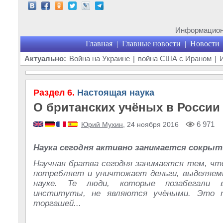
Информационн
Главная
Главные новости
Новости
|
|
Актуально:
Война на Украине
|
война США с Ираном
|
Раздел 6.
Настоящая наука
О британских учёных в России 
6 971
Юрий Мухин
, 24 ноября 2016
Наука сегодня активно занимается сокрыт
Научная братва сегодня занимается тем, чт
потребляет и уничтожает деньги, выделяем
науке. Те люди, которые позабегали в
институты, не являются учёными. Это 
торгашей...