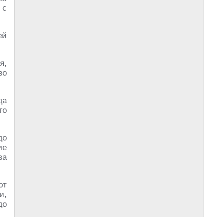
 с
ей
я,
во
да
то
до
ие
за
от
и,
до