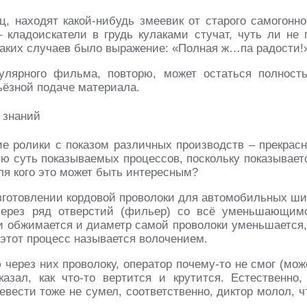
ц, находят какой-нибудь змеевик от старого самогонно
– кладоискатели в грудь кулаками стучат, чуть ли не 
 таких случаев было выражение: «Полная ж…па радости!
пулярного фильма, повторю, может остаться полност
ьёзной подаче материала.
е ролики с показом различных производств – прекрасн
ую суть показываемых процессов, поскольку показывает
я кого это может быть интересным?
изготовлении кордовой проволоки для автомобильных ши
 через ряд отверстий (фильер) со всё уменьшающим
и обжимается и диаметр самой проволоки уменьшается,
этот процесс называется волочением.
 через них проволоку, оператор почему-то не смог (мож
азал, как что-то вертится и крутится. Естественно,
евести тоже не сумел, соответственно, диктор молол, ч