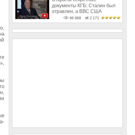
документы КГБ: Сталин был
отравлен, а ВВС США
бомбили СССР
96 988
2 171
о,
на
ой
те
»,
ры
то
н,
ми
ые
а-