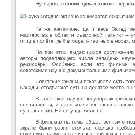
Ну ладно,
о своих тупых хватит
, вернём
Те же англичане, да и весь Запад р
мастерства в области съёмочной техники – у
птиц в полёте, рыб в море, животных в норах, 
Но при этих выдающихся достижения
авторы подавляющего числа западных научн
режиссёры. Особенно, если это фильмы а
советскими научно-документальными фильмам
Советские фильмы показывали
суть тог
Канады, отодвигают суть на десятое место, а 
В советских научно-популярных фильма
специалисты, и показывали их ровно столько
суть явления. Ни секунды больше!
В фильмах на темы общественных отноше
экране были ровно столько, сколько требов
советские научно-популярные фильмы показ