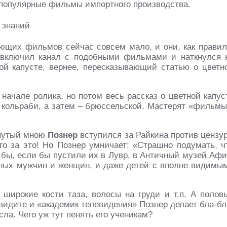
-популярные фильмы импортного производства.
ающих фильмов сейчас совсем мало, и они, как правил
х включил канал с подобными фильмами и наткнулся 
ой капусте, вернее, пересказывающий статью о цветн
начале ролика, но потом весь рассказ о цветной капус
 кольраби, а затем – брюссельской. Мастерят «фильмы
янутый мною
Познер
вступился за Райкина против цензу
го за это! Но Познер умничает: «Страшно подумать, ч
бы, если бы пустили их в Лувр, в Античный музей Афи
нных мужчин и женщин, и даже детей с вполне видимы
широкие кости таза, волосы на груди и т.п. А полов
 видите и «академик телевидения» Познер делает бла-бл
а. Чего уж тут пенять его ученикам?