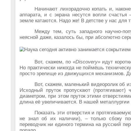
Начинают лихорадочно копать и, наконе
аппарата, и с экрана несутся вопли счастья 
земле катаются. Надо же! В детстве у нас для
Между тем, суть западного научно-по
неясной даже, казалось бы, при абсолютно сер
Вот, скажем, по
«Discovery»
идут коротки
Но практически никогда не поймёшь техническ
просто зрелище из движущихся механизмов. Дл
Вот, скажем, маленький видеоролик об 
Исходный пруток пропускают (протягивают)
диаметром, при этом пруток этими отверстиям
длина её увеличивается. В нашей металлургии 
Показать эти отверстия и протягиваемую
не знал об их наличии), – только сбоку пок
переводчик ни единого термина на русский пер
попало.