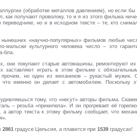
аллургии (обработке металлов давлением), но если бы 
, как получают проволоку, то и я из этого фильма ниче
в переводчике, но и в исходном тексте – те, кто снима
ов нынешних «научно-популярных» фильмов любые чис
о-мальски культурного человека число – это гарант
а-бла.
ах, они покупают старые автомашины, ремонтируют их
их заставляют играть в этом фильме с обязательны
 прочим, но один из механиков – рукастый мужик. 
, что именно он делает с автомобилем. Поскольку э
о удивляешься тому, что «несут» авторы фильма. Скаже
аль – резьба «прикипела». И он прогревает её горелко
, а автор текста к этому фильму сообщает, что механ
я».
и
2861
градусе Цельсия, а плавится при
1539
градусах!