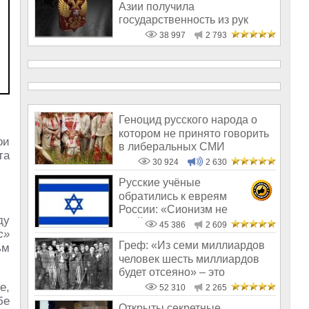
Азии получила
государственность из рук
России!
38 997
2 793
Геноцид русского народа о
котором не принято говорить
ои
в либеральных СМИ
та
30 924
2 630
Русские учёные
обратились к евреям
России: «Сионизм не
ду
пройдёт!»
45 386
2 609
c»
Греф: «Из семи миллиардов
ьм
человек шесть миллиардов
будет отсеяно» – это
пострашнее,
е,
52 310
2 265
бе
Открыты секретные