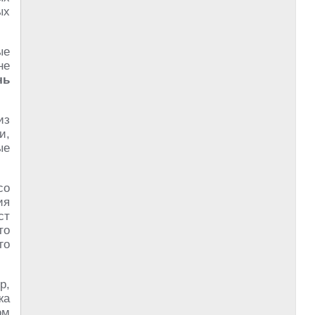
ых
ые
не
чь
из
и,
ые
со
ия
ст
то
го
р,
жа
ом