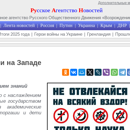
Дополнительные 
Ру
сское
А
гентство
Н
овостей
ое агентство Русского Общественного Движения «Возрождение
Лента новостей
Россия
Путин
Украина
Крым
ДНР
|
|
|
|
|
|
|
Итоги 2025 года
|
Герои войны на Украине
|
Гренландия
|
Прошло
и на Западе
ием знаний
о с наслаждением
ые государством
 академические
торгаши и дети