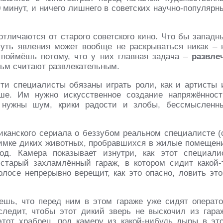
 минут, и ничего лишнего в советских научно-популярн
отличаются от старого советского кино. Что бы западн
уть явления может вообще не раскрываться никак – 
 поймёшь потому, что у них главная задача –
развле
льм считают развлекательным.
ти специалисты обязаны играть роли, как и артисты 
ше. Им нужно искусственное создание напряжённост
 нужны шум, крики радости и злобы, бессмысленн
канского сериала о беззубом реальном специалисте (
оимке диких животных, пробравшихся в жилые помещен
од. Камера показывает изнутри, как этот специали
старый захламлённый гараж, в котором сидит какой-
олосе непрерывно верещит, как это опасно, ловить это
ешь, что перед ним в этом гараже уже сидят операто
 следит, чтобы этот дикий зверь не выскочил из гара
этот храбрец, под камеру из какой-нибудь дыры в эт