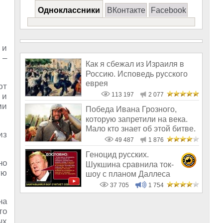
Одноклассники
ВКонтакте
Facebook
 и
 –
Как я сбежал из Израиля в
Россию. Исповедь русского
еврея
ют
113 197
2 077
 и
ми
Победа Ивана Грозного,
которую запретили на века.
Мало кто знает об этой битве.
из
Поч
49 487
1 876
Геноцид русских.
но
Шукшина сравнила ток-
ую
шоу с планом Даллеса
37 705
1 754
на
то
ых