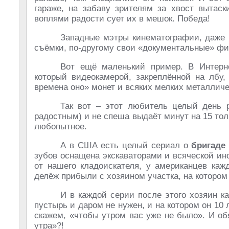
гараже, на забаву зрителям за хвост вытаск
воплями радости сует их в мешок. Победа!
Западные мэтры кинематографии, даже
съёмки, по-другому свои «документальные» ф
Вот ещё маленький пример. В Интерне
который видеокамерой, закреплённой на лбу,
времена оно» монет и всяких мелких металлич
Так вот – этот любитель целый день р
радостным) и не спеша выдаёт минут на 15 тол
любопытное.
А в США есть целый сериал о
бригаде
зубов оснащена экскаваторами и всяческой ин
от нашего кладоискателя, у американцев кажд
делёж прибыли с хозяином участка, на котором
И в каждой серии после этого хозяин к
пустырь и даром не нужен, и на котором он 10 
скажем, «чтобы утром вас уже не было». И об
утра»?!