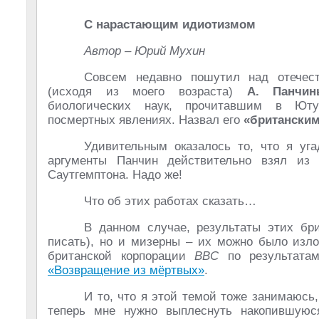
С нарастающим идиотизмом
Автор – Юрий Мухин
Совсем недавно пошутил над отечес
(исходя из моего возраста)
А. Панчи
биологических наук, прочитавшим в Ют
посмертных явлениях. Назвал его
«британски
Удивительным оказалось то, что я уга
аргументы Панчин действительно взял из 
Саутгемптона. Надо же!
Что об этих работах сказать…
В данном случае, результаты этих бр
писать), но и мизерны – их можно было изло
британской корпорации
ВВС
по результатам
«Возвращение из мёртвых»
.
И то, что я этой темой тоже занимаюсь,
теперь мне нужно выплеснуть накопившуюс