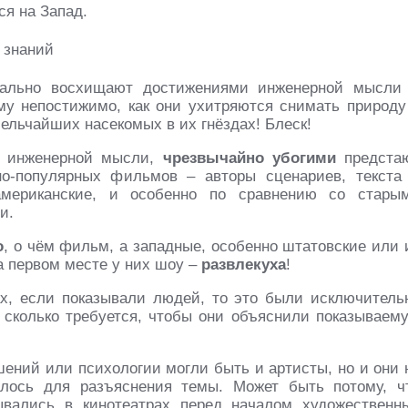
ся на Запад.
еально восхищают достижениями инженерной мысли
му непостижимо, как они ухитряются снимать природу
мельчайших насекомых в их гнёздах! Блеск!
х инженерной мысли,
чрезвычайно убогими
предста
о-популярных фильмов – авторы сценариев, текста
мериканские, и особенно по сравнению со стары
и.
о
, о чём фильм, а западные, особенно штатовские или 
на первом месте у них шоу –
развлекуха
!
х, если показывали людей, то это были исключитель
, сколько требуется, чтобы они объяснили показываем
ний или психологии могли быть и артисты, но и они 
алось для разъяснения темы. Может быть потому, ч
ывались в кинотеатрах перед началом художественн