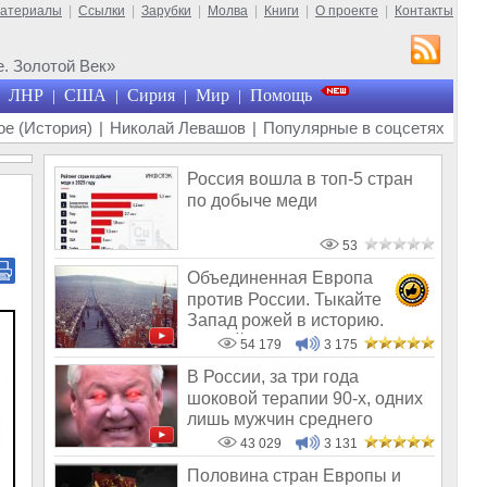
материалы
|
Ссылки
|
Зарубки
|
Молва
|
Книги
|
О проекте
|
Контакты
. Золотой Век»
ЛНР
США
Сирия
Мир
Помощь
|
|
|
|
е (История)
|
Николай Левашов
|
Популярные в соцсетях
Россия вошла в топ-5 стран
по добыче меди
53
Объединенная Европа
против России. Тыкайте
Запад рожей в историю.
Требуйте от них п
54 179
3 175
В России, за три года
шоковой терапии 90-х, одних
лишь мужчин среднего
возраста ско
43 029
3 131
Половина стран Европы и