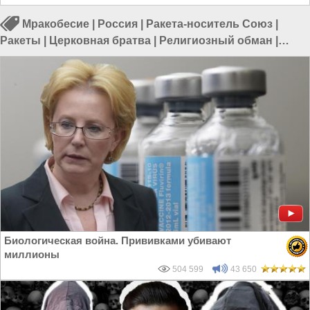
Мракобесие
|
Россия
|
Ракета-носитель Союз
|
Ракеты
|
Церковная братва
|
Религиозный обман
|
Путин в России
|
События в России
Биологическая война. Прививками убивают
миллионы
504 599
43 650