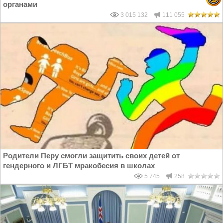
органами
3 015 132
111 055
Родители Перу смогли защитить своих детей от
гендерного и ЛГБТ мракобесия в школах
5 745
258