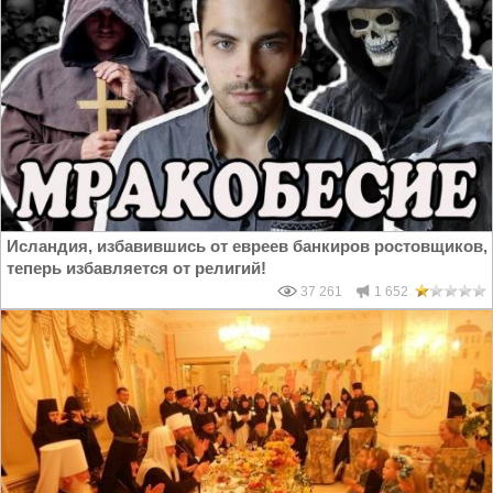
Исландия, избавившись от евреев банкиров ростовщиков,
теперь избавляется от религий!
37 261
1 652