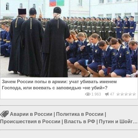
Зачем России попы в армии: учат убивать именем
Господа, или воевать с заповедью «не убий»?
1 963
47
Аварии в России
|
Политика в России
|
Происшествия в России
|
Власть в РФ
|
Путин и Шойгу
|
Мигранты в России
|
Религиозная пропаганда