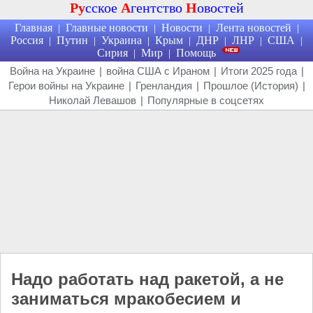
Ру
сское
А
гентство
Н
овостей
Главная
Главные новости
Новости
Лента новостей
|
|
|
|
Россия
Путин
Украина
Крым
ДНР
ЛНР
США
|
|
|
|
|
|
|
Сирия
Мир
Помощь
|
|
Война на Украине
|
война США с Ираном
|
Итоги 2025 года
|
Герои войны на Украине
|
Гренландия
|
Прошлое (История)
|
Николай Левашов
|
Популярные в соцсетях
Надо работать над ракетой, а не
заниматься мракобесием и