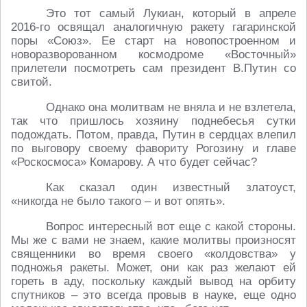
Это тот самый Лукиан, который в апреле
2016-го освящал аналогичную ракету гагаринской
поры «Союз». Ее старт на новопостроенном и
новоразворованном космодроме «Восточный»
прилетели посмотреть сам президент В.Путин со
свитой.
Однако она молитвам не вняла и не взлетела,
так что пришлось хозяину поднебесья сутки
подождать. Потом, правда, Путин в сердцах влепил
по выговору своему фавориту Рогозину и главе
«Роскосмоса» Комарову. А что будет сейчас?
Как сказал один известный златоуст,
«никогда не было такого – и вот опять».
Вопрос интересный вот еще с какой стороны.
Мы же с вами не знаем, какие молитвы произносят
священники во время своего «колдовства» у
подножья ракеты. Может, они как раз желают ей
гореть в аду, поскольку каждый вывод на орбиту
спутников – это всегда провыв в науке, еще одно