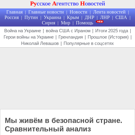
Ру
сское
А
гентство
Н
овостей
Главная
Главные новости
Новости
Лента новостей
|
|
|
|
Россия
Путин
Украина
Крым
ДНР
ЛНР
США
|
|
|
|
|
|
|
Сирия
Мир
Помощь
|
|
Война на Украине
|
война США с Ираном
|
Итоги 2025 года
|
Герои войны на Украине
|
Гренландия
|
Прошлое (История)
|
Николай Левашов
|
Популярные в соцсетях
Мы живём в безопасной стране.
Сравнительный анализ