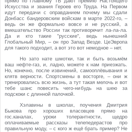
прямо по Главному ТВ дают премию Настоящего
Искусства и звания Героев его Труда. На Первом
идут передачи с оправданием почему мы сдали
Донбасс бандеровским войскам в марте 2022-го, –
ведь он же формально вовсе и не русский, а
вмешательство России так противоречит ла-ла-ла.
Да и кто такие "русские", ведь нынешний
Глобальный Мир, – он про Запад Везде. ЦеЭвропа
для такого подходит, а вот это вот немодное – нет.
Но зато нате шмотки, так и быть возьмём
ваш нефте-газ, и, ладно, можете к нам приезжать.
Но, конечно, после извинений, самооплёвывания и
клятв верности. Спортсмены в восторге, – они ж
тренировались всю жизнь, а тут такая мелочь и вот
тебе шанс повесить чего-нибудь на шею за
подскоки с длинной палочкой.
Хэлавины в школах, поучения Дмитрия
Быкова про хороших власовцев прямо на
гос.каналах, уроки толерантности, щедро
оплачиваемые рассказы телепедерастов про
правильную моду, – с кого ж ещё брать пример? Не