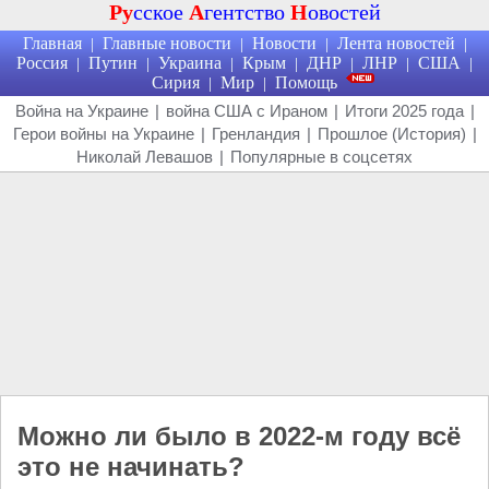
Ру
сское
А
гентство
Н
овостей
Главная
Главные новости
Новости
Лента новостей
|
|
|
|
Россия
Путин
Украина
Крым
ДНР
ЛНР
США
|
|
|
|
|
|
|
Сирия
Мир
Помощь
|
|
Война на Украине
|
война США с Ираном
|
Итоги 2025 года
|
Герои войны на Украине
|
Гренландия
|
Прошлое (История)
|
Николай Левашов
|
Популярные в соцсетях
Можно ли было в 2022-м году всё
это не начинать?