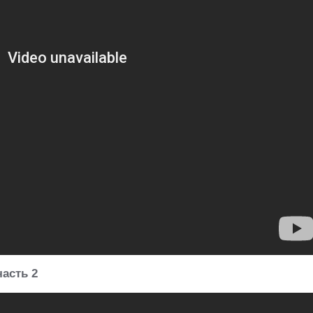
часть
2