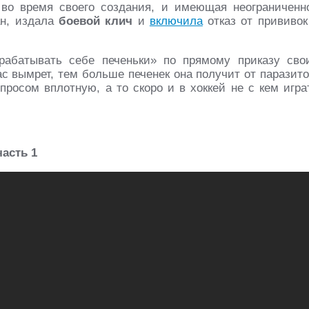
 во время своего создания, и имеющая неограниченн
ан, издала
боевой клич
и
включила
отказ от прививок
абатывать себе печеньки» по прямому приказу сво
ас вымрет, тем больше печенек она получит от паразито
просом вплотную, а то скоро и в хоккей не с кем игра
часть 1