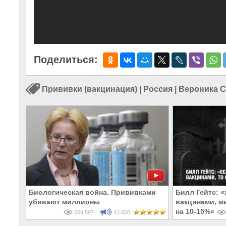
Поделиться:
Прививки (вакцинация)
|
Россия
|
Вероника 
Биологическая война. Прививками
Билл Гейтс: 
убивают миллионы
вакцинами, м
на 10-15%»
504 597
43 650