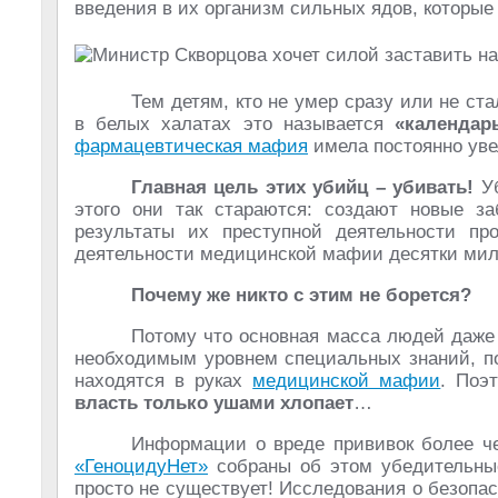
введения в их организм сильных ядов, которые
Тем детям, кто не умер сразу или не ста
в белых халатах это называется
«календар
фармацевтическая мафия
имела постоянно ув
Главная цель этих убийц –
убивать!
Уб
этого они так стараются: создают новые з
результаты их преступной деятельности про
деятельности медицинской мафии десятки мил
Почему же никто с этим не борется?
Потому что основная масса людей даж
необходимым уровнем специальных знаний, 
находятся в руках
медицинской мафии
. Поэ
власть только ушами хлопает
…
Информации о вреде прививок более че
«ГеноцидуНет»
собраны об этом убедительные
просто не существует! Исследования о безопас