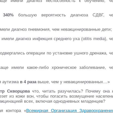
ще имели диагноз неспособность к обучению, ч
на
340%
большую вероятность диагноза СДВГ, ч
мели диагноз пневмония, чем невакцинированные дети;
имели диагноз инфекция среднего уха (otitis media), ч
двергались операции по установке ушного дренажа, ч
ще имели какое-либо хроническое заболевание, ч
ия аутизма
в 4 раза
выше, чем у невакцинированных…»
тр Скворцова
что, читать разучилась? Почему она 
зет из кожи вон, чтобы погасить возмущение населен
акцинацией всех, включая однодневных младенцев?
ая контора «
Всемирная Организация Здравоохранени