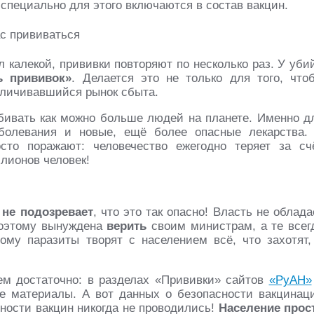
 специально для этого включаются в состав вакцин.
л калекой, прививки повторяют по несколько раз. У уби
ь прививок»
. Делается это не только для того, что
еличивавшийся рынок сбыта.
ивать как можно больше людей на планете. Именно д
аболевания и новые, ещё более опасные лекарства.
сто поражают: человечество ежегодно теряет за сч
лионов человек!
е
не подозревает
, что это так опасно! Власть не облада
поэтому вынуждена
верить
своим министрам, а те всег
тому паразиты творят с населением всё, что захотят,
м достаточно: в разделах «Прививки» сайтов
«РуАН»
 материалы. А вот данных о безопасности вакцинац
ности вакцин никогда не проводились!
Население прос