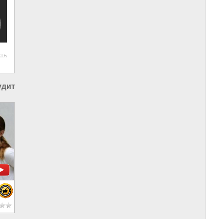
ть
дительная вакцинация
|
Принудительная вакцинация в