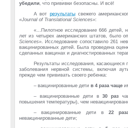
убедили
, что прививки безопасны. И всё!
А вот
результаты
свежего американског
«Journal of Translational Sciences»
:
«…Пилотное исследование 666 детей, н
лет из четырех американских штатов, было о
Sciences»
. Исследование сопоставило 261 нев
вакцинированных детей. Была проведена оценк
сделанных вакцинах и диагностированных тера
Результаты исследования, касающиеся 
заболевания нервной системы, включая ау
прежде чем прививать своего ребенка:
– вакцинированные дети
в 4 раза чаще
им
– вакцинированные дети в
30 раз
чащ
повышения температуры), чем невакцинирован
– вакцинированные дети в
22 раз
невакцинированные дети;