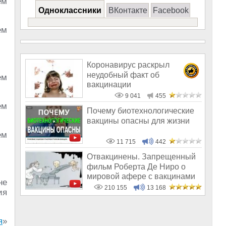
ем
Одноклассники
ВКонтакте
Facebook
ем
Коронавирус раскрыл
неудобный факт об
ем
вакцинации
9 041
455
ем
Почему биотехнологические
вакцины опасны для жизни
ем
11 715
442
Отвакцинены. Запрещенный
фильм Роберта Де Ниро о
мировой афере с вакцинами
не
210 155
13 168
ия
я
»