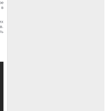
ое
 в
их
в.
ть