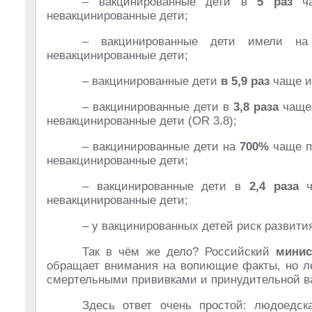
– вакцинированные дети в
5 раз
ча
невакцинированные дети;
– вакцинированные дети имели 
невакцинированные дети;
– вакцинированные дети
в 5,9 раз
чаще и
– вакцинированные дети в
3,8 раза
чаще 
невакцинированные дети (OR 3.8);
– вакцинированные дети на
700%
чаще по
невакцинированные дети;
– вакцинированные дети в
2,4 раза
ча
невакцинированные дети;
– у вакцинированных детей риск развит
Так в чём же дело? Российский
минис
обращает внимания на вопиющие факты, но ле
смертельными прививками и принудительной в
Здесь ответ очень простой: людоедск