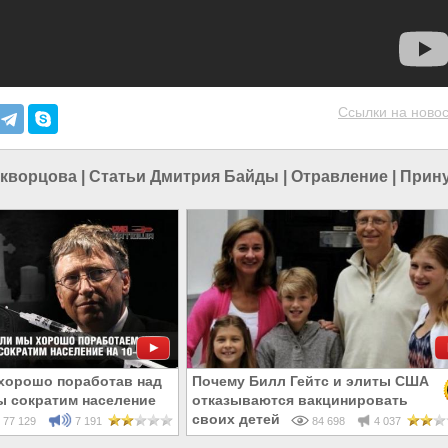
Ссылки на новос
Скворцова
|
Статьи Дмитрия Байды
|
Отравление
|
Прину
«хорошо поработав над
Почему Билл Гейтс и элиты США
ы сократим население
отказываются вакцинировать
своих детей
77 129
7 191
84 698
4 037