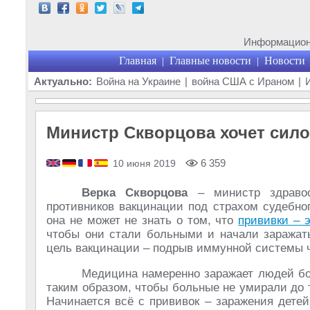
Информационн
Главная
Главные новости
Новости
|
|
Актуально:
Война на Украине
|
война США с Ираном
|
Министр Скворцова хочет сило
6 359
10 июня 2019
Верка Скворцова
– министр здраво
противников вакцинации под страхом судебног
она не может не знать о том, что
прививки – 
чтобы они стали больными и начали заражать
цель вакцинации – подрыв иммунной системы ч
Медицина намеренно заражает людей бол
таким образом, чтобы больные не умирали до те
Начинается всё с прививок – заражения дете