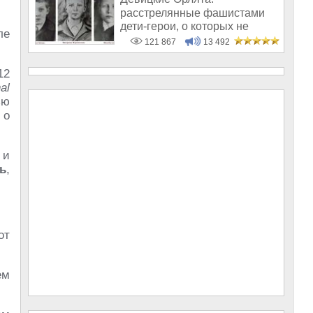
расстрелянные фашистами
дети-герои, о которых не
ле
рассказывают в шк
121 867
13 492
12
al
ью
 о
 и
ь
,
от
ем