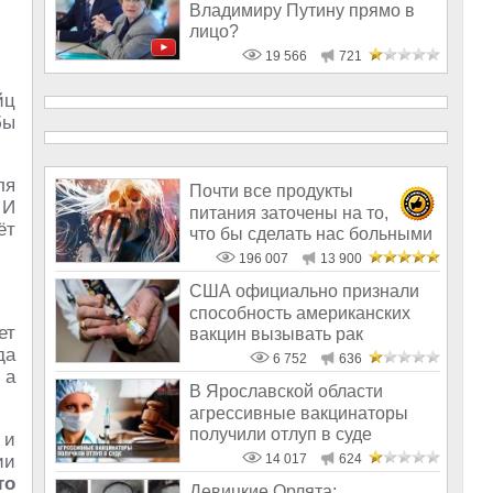
Владимиру Путину прямо в
лицо?
19 566
721
йц
бы
ля
Почти все продукты
 И
питания заточены на то,
ёт
что бы сделать нас больными
и бесплодным
196 007
13 900
США официально признали
способность американских
ет
вакцин вызывать рак
да
6 752
636
 а
В Ярославской области
агрессивные вакцинаторы
получили отлуп в суде
и
ии
14 017
624
то
Девицкие Орлята: