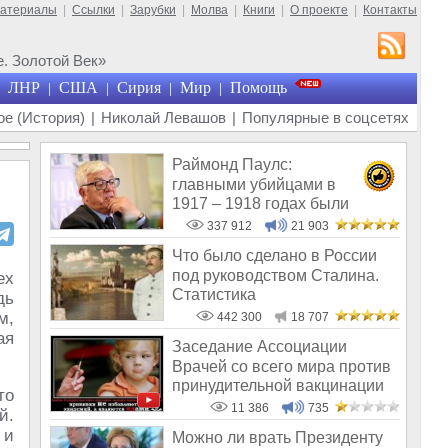
материалы
|
Ссылки
|
Зарубки
|
Молва
|
Книги
|
О проекте
|
Контакты
. Золотой Век»
ЛНР
США
Сирия
Мир
Помощь
|
|
|
|
е (История)
|
Николай Левашов
|
Популярные в соцсетях
Раймонд Паулс:
главными убийцами в
1917 – 1918 годах были
латыши и евреи, а не русс
337 912
21 903
Что было сделано в России
под руководством Сталина.
ех
Статистика
дь
м,
442 300
18 707
ая
Заседание Ассоциации
Врачей со всего мира против
принудительной вакцинации
то
11 386
735
й.
 и
Можно ли врать Президенту