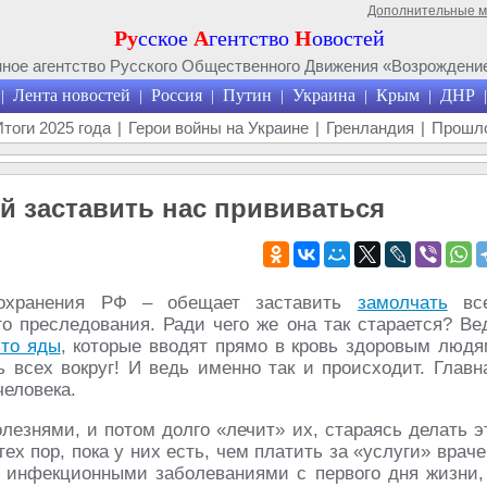
Дополнительные 
Ру
сское
А
гентство
Н
овостей
ое агентство Русского Общественного Движения «Возрождение
Лента новостей
Россия
Путин
Украина
Крым
ДНР
|
|
|
|
|
|
|
Итоги 2025 года
|
Герои войны на Украине
|
Гренландия
|
Прошло
й заставить нас прививаться
охранения РФ – обещает заставить
замолчать
вс
о преследования. Ради чего же она так старается? Ве
это яды
, которые вводят прямо в кровь здоровым людя
 всех вокруг! И ведь именно так и происходит. Главн
еловека.
езнями, и потом долго «лечит» их, стараясь делать э
х пор, пока у них есть, чем платить за «услуги» враче
й инфекционными заболеваниями с первого дня жизни,