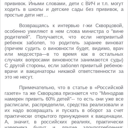
прививок. Иными словами, дети с ВИЧ и т.п. могут
ходить в школы и детские сады без прививок, а
простые дети нет…
Возвращаясь к интервью г-жи Скворцовой,
особенно умиляют в нем слова министра о "вине
родителей". Получается, что если непривитый
ребенок заболел, то родитель заранее виноват
(причем судить о виновности будет, видимо, врач
или медсестра—в то время как в остальных
случаях вопросами виновности занимаются суды)
С другой стороны, если заболел привитый ребенок-
врачи и вакцинаторы никакой ответственности за
это не несут.
Примечательно, что в статье в «Российской
газете» та же Скворцова признается что "Минздрав
намерен привить 60% детей"-- то есть они уже все
расписали, распределили, средства реализовали и
их надо возвращать и пускать в оборот за счет
практически открытого принуждения к вакцинации.
А, значит, в российских реалиях, практически
наверняка будут и другие злоупотребления: