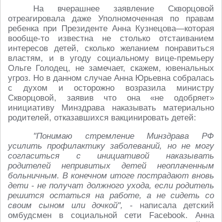
На вчерашнее заявление Скворцовой
отреагировала даже Уполномоченная по правам
ребенка при Президенте Анна Кузнецова—которая
вообще-то известна не столько отстаиванием
интересов детей, сколько желанием понравиться
властям, и в угоду социальному вице-премьеру
Ольге Голодец, не замечает, скажем, ювенальных
угроз. Но в данном случае Анна Юрьевна собралась
с духом и осторожно возразила министру
Скворцовой, заявив что она «не одобряет»
инициативу Минздрава наказывать материально
родителей, отказавшихся вакцинировать детей:
"Понимаю стремление Минздрава РФ
усилить профилактику заболеваний, но не могу
согласиться с инициативой наказывать
родителей непривитых детей неоплаченным
больничным. В конечном итоге пострадают вновь
дети - не получат должного ухода, если родитель
решится остаться на работе, а не сидеть со
своим сыном или дочкой",
- написала детский
омбудсмен в социальной сети Facebook. Анна