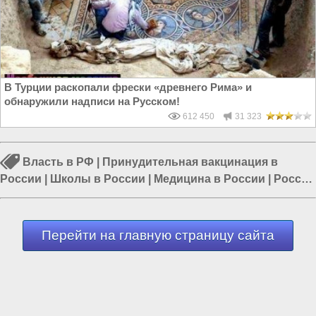
В Турции раскопали фрески «древнего Рима» и
обнаружили надписи на Русском!
612 450
31 323
Власть в РФ
|
Принудительная вакцинация в
России
|
Школы в России
|
Медицина в России
|
Россия
и Запад
|
Россия и Евразия
|
Коронавирус в России
Перейти на главную страницу сайта