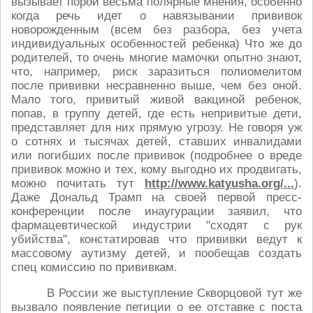
вызывает порой весьма полярные мнения, особенно
когда речь идет о навязывании прививок
новорожденным (всем без разбора, без учета
индивидуальных особенностей ребенка) Что же до
родителей, то очень многие мамочки опытно знают,
что, например, риск заразиться полиомелитом
после прививки несравненно выше, чем без оной.
Мало того, привитый живой вакциной ребенок,
попав, в группу детей, где есть непривитые дети,
представляет для них прямую угрозу. Не говоря уж
о сотнях и тысячах детей, ставших инвалидами
или погибших после прививок (подробнее о вреде
прививок можно и тех, кому выгодно их продвигать,
можно почитать тут
http://www.katyusha.org/...
).
Даже Дональд Трамп на своей первой пресс-
конференции после инаугурации заявил, что
фармацевтической индустрии "сходят с рук
убийства", констатировав что прививки ведут к
массовому аутизму детей, и пообещав создать
спец комиссию по прививкам.
В России же выступление Скворцовой тут же
вызвало появление петиции о ее отставке с поста