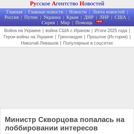
Ру
сское
А
гентство
Н
овостей
Главная
Главные новости
Новости
Лента новостей
|
|
|
|
Россия
Путин
Украина
Крым
ДНР
ЛНР
США
|
|
|
|
|
|
|
Сирия
Мир
Помощь
|
|
Война на Украине
|
война США с Ираном
|
Итоги 2025 года
|
Герои войны на Украине
|
Гренландия
|
Прошлое (История)
|
Николай Левашов
|
Популярные в соцсетях
Министр Скворцова попалась на
лоббировании интересов