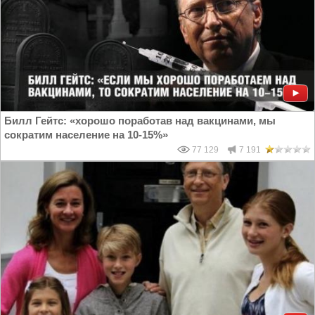
Билл Гейтс: «хорошо поработав над вакцинами, мы
сократим население на 10-15%»
77 129
7 191