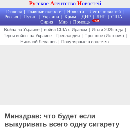
Ру
сское
А
гентство
Н
овостей
Главная
Главные новости
Новости
Лента новостей
|
|
|
|
Россия
Путин
Украина
Крым
ДНР
ЛНР
США
|
|
|
|
|
|
|
Сирия
Мир
Помощь
|
|
Война на Украине
|
война США с Ираном
|
Итоги 2025 года
|
Герои войны на Украине
|
Гренландия
|
Прошлое (История)
|
Николай Левашов
|
Популярные в соцсетях
Минздрав: что будет если
выкуривать всего одну сигарету