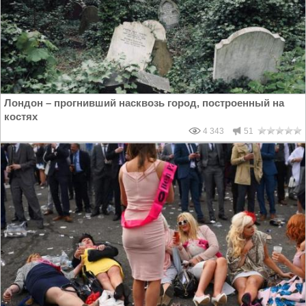
Лондон – прогнивший насквозь город, построенный на
костях
4 343
51