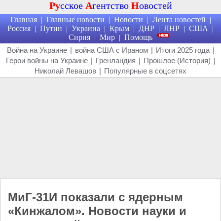
Ру
сское
А
гентство
Н
овостей
Главная
Главные новости
Новости
Лента новостей
|
|
|
|
Россия
Путин
Украина
Крым
ДНР
ЛНР
США
|
|
|
|
|
|
|
Сирия
Мир
Помощь
|
|
Война на Украине
|
война США с Ираном
|
Итоги 2025 года
|
Герои войны на Украине
|
Гренландия
|
Прошлое (История)
|
Николай Левашов
|
Популярные в соцсетях
МиГ-31И показали с ядерным
«Кинжалом». Новости науки и