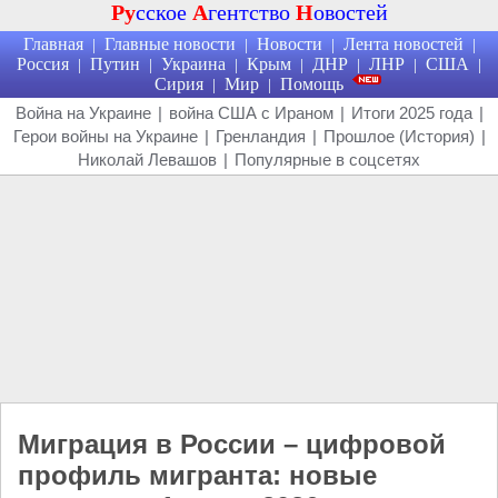
Ру
сское
А
гентство
Н
овостей
Главная
Главные новости
Новости
Лента новостей
|
|
|
|
Россия
Путин
Украина
Крым
ДНР
ЛНР
США
|
|
|
|
|
|
|
Сирия
Мир
Помощь
|
|
Война на Украине
|
война США с Ираном
|
Итоги 2025 года
|
Герои войны на Украине
|
Гренландия
|
Прошлое (История)
|
Николай Левашов
|
Популярные в соцсетях
Миграция в России – цифровой
профиль мигранта: новые