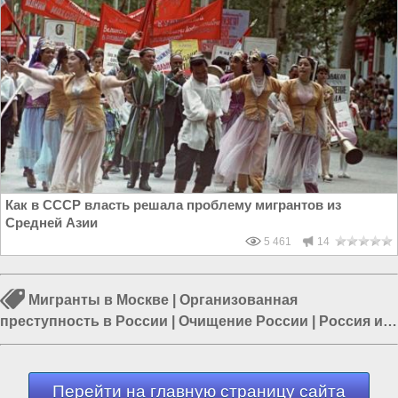
Как в СССР власть решала проблему мигрантов из
Средней Азии
5 461
14
Мигранты в Москве
|
Организованная
преступность в России
|
Очищение России
|
Россия и
Евразия
|
Власть в РФ
|
Пятая колонна в России
|
Политика в России
Перейти на главную страницу сайта