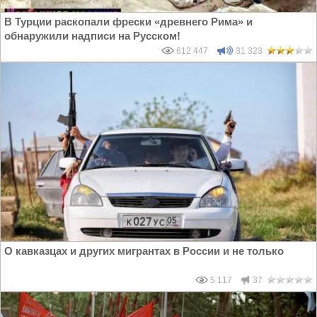
В Турции раскопали фрески «древнего Рима» и
обнаружили надписи на Русском!
612 447
31 323
О кавказцах и других мигрантах в России и не только
5 117
37