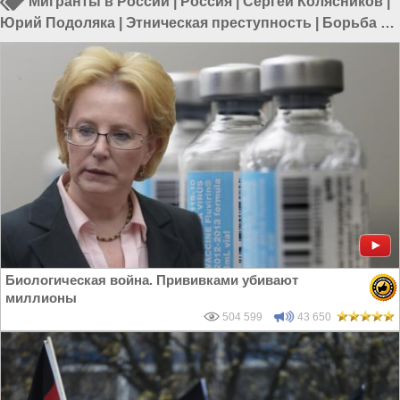
Мигранты в России
|
Россия
|
Сергей Колясников
|
Юрий Подоляка
|
Этническая преступность
|
Борьба с
преступностью
Биологическая война. Прививками убивают
миллионы
504 599
43 650