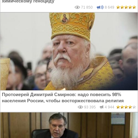
химическому геноциду
71 850
8 649
Протоиерей Димитрий Смирнов: надо повесить 98%
населения России, чтобы восторжествовала религия
93 395
4 944