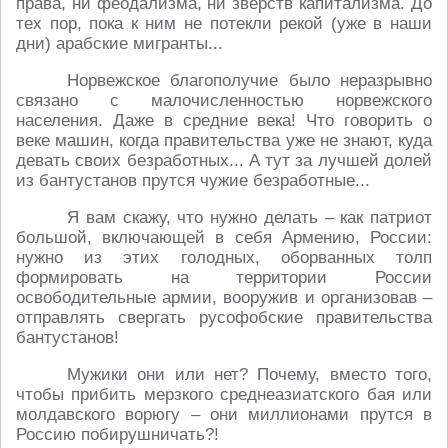
права, ни феодализма, ни зверств капитализма. До
тех пор, пока к ним не потекли рекой (уже в наши
дни) арабские мигранты...
Норвежское благополучие было неразрывно
связано с малочисленностью норвежского
населения. Даже в средние века! Что говорить о
веке машин, когда правительства уже не знают, куда
девать своих безработных... А тут за лучшей долей
из бантустанов прутся чужие безработные...
Я вам скажу, что нужно делать – как патриот
большой, включающей в себя Армению, России:
нужно из этих голодных, оборванных толп
формировать на территории России
освободительные армии, вооружив и организовав –
отправлять свергать русофобские правительства
бантустанов!
Мужики они или нет? Почему, вместо того,
чтобы прибить мерзкого среднеазиатского бая или
молдавского ворюгу – они миллионами прутся в
Россию побирушничать?!