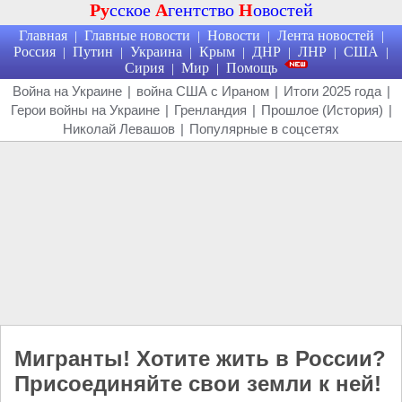
Ру
сское
А
гентство
Н
овостей
Главная
Главные новости
Новости
Лента новостей
|
|
|
|
Россия
Путин
Украина
Крым
ДНР
ЛНР
США
|
|
|
|
|
|
|
Сирия
Мир
Помощь
|
|
Война на Украине
|
война США с Ираном
|
Итоги 2025 года
|
Герои войны на Украине
|
Гренландия
|
Прошлое (История)
|
Николай Левашов
|
Популярные в соцсетях
Мигранты! Хотите жить в России?
Присоединяйте свои земли к ней!