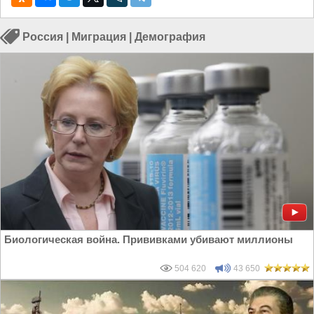
Россия
|
Миграция
|
Демография
Биологическая война. Прививками убивают миллионы
504 620
43 650