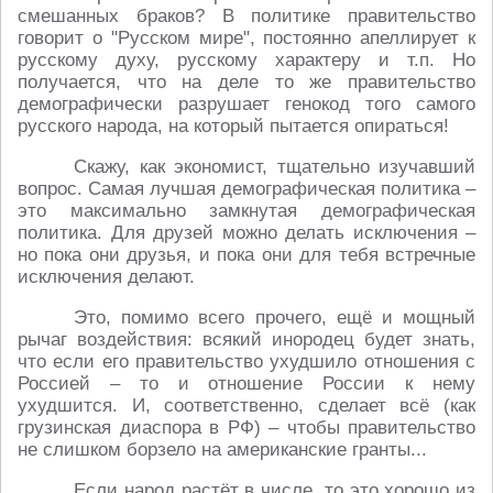
смешанных браков? В политике правительство
говорит о "Русском мире", постоянно апеллирует к
русскому духу, русскому характеру и т.п. Но
получается, что на деле то же правительство
демографически разрушает генокод того самого
русского народа, на который пытается опираться!
Скажу, как экономист, тщательно изучавший
вопрос. Самая лучшая демографическая политика –
это максимально замкнутая демографическая
политика. Для друзей можно делать исключения –
но пока они друзья, и пока они для тебя встречные
исключения делают.
Это, помимо всего прочего, ещё и мощный
рычаг воздействия: всякий инородец будет знать,
что если его правительство ухудшило отношения с
Россией – то и отношение России к нему
ухудшится. И, соответственно, сделает всё (как
грузинская диаспора в РФ) – чтобы правительство
не слишком борзело на американские гранты...
Если народ растёт в числе, то это хорошо из