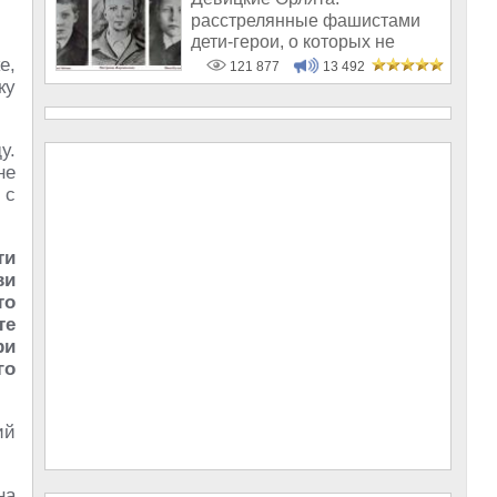
расстрелянные фашистами
дети-герои, о которых не
рассказывают в шк
е,
121 877
13 492
ку
у.
не
 с
ти
ви
то
те
ри
го
ий
на