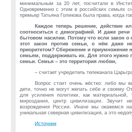
минимальным за 20 лет, посчитали в Инстит
Одновременно с этим в российских семьях сн
премьер Татьяна Голикова была права, когда го
Каждое теперь решение, действие и
соотноситься с демографией. И даже речи 
бытовом насилии. Потому что если закон о
этот закон против семьи, о нём даже н
приоритетом? Сбережение и приумножение н
семьям, поддерживать их. Для этого нужно
семьи. Семья – это территория любви,
– считает учредитель телеканала Царьг
Вопрос стоит очень жёстко: либо мы в
дети, точно не могут желать себе и своему О
для усиления политики, как материальной, 
мироздания, центр цивилизации. Звучит н
возрождения России. Иначе мы окажемся на 
уникальная северная цивилизация, а это недоп
Источник