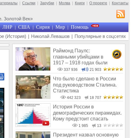
материалы
|
Ссылки
|
Зарубки
|
Молва
|
Книги
|
О проекте
|
Контакты
. Золотой Век»
ЛНР
США
Сирия
Мир
Помощь
|
|
|
|
е (История)
|
Николай Левашов
|
Популярные в соцсетях
Раймонд Паулс:
главными убийцами в
1917 – 1918 годах были
латыши и евреи, а не русс
337 936
21 903
Что было сделано в России
под руководством Сталина.
Статистика
442 323
18 707
История России в
демографических пирамидах.
Кому предстоит спасать
численность насе
1 985
13
Президент назвал основную