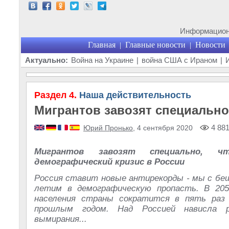
Информационн
Главная
Главные новости
Новости
|
|
Актуально:
Война на Украине
|
война США с Ираном
|
Раздел 4.
Наша действительность
Мигрантов завозят специально
4 88
Юрий Пронько
, 4 сентября 2020
Мигрантов завозят специально, 
демографический кризис в России
Россия ставит новые антирекорды - мы с бе
летим в демографическую пропасть. В 205
населения страны сократится в пять раз 
прошлым годом. Над Россией нависла р
вымирания...