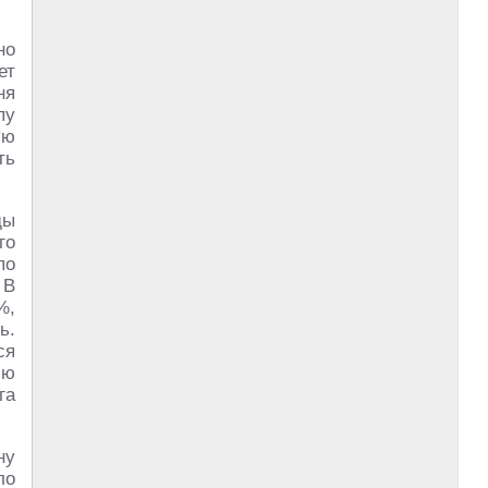
но
ет
ня
пу
ую
ть
ды
го
по
 В
%,
ь.
ся
ию
га
ну
ло