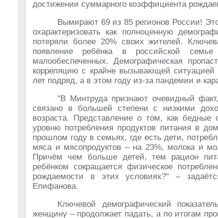
достижении суммарного коэффициента рождаемо
Вымирают 69 из 85 регионов России! Эт
охарактеризовать как полноценную демограф
потеряли более 20% своих жителей. Ключев
появление ребёнка в российской семье 
малообеспеченных. Демографическая пропаст
корреляцию с крайне вызывающей ситуацией 
лет подряд, а в этом году из-за пандемии и ка
"В Минтруда признают очевидный факт
связано в большей степени с низкими дох
возраста. Представление о том, как бедные 
уровню потребления продуктов питания в дом
прошлом году в семьях, где есть дети, потре
мяса и мясопродуктов – на 23%, молока и мо
Причём чем больше детей, тем рацион пи
ребёнком сокращается физическое потреблен
рождаемости в этих условиях?" – задаёт
Епифанова.
Ключевой демографический показател
женщину – продолжает падать, а по итогам про