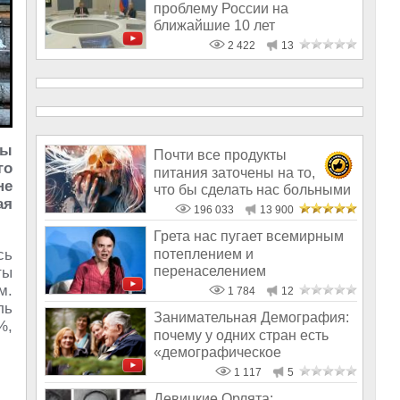
проблему России на
ближайшие 10 лет
2 422
13
ны
Почти все продукты
го
питания заточены на то,
не
что бы сделать нас больными
ая
и бесплодным
196 033
13 900
Грета нас пугает всемирным
потеплением и
сь
перенаселением
ты
м.
1 784
12
ль
Занимательная Демография:
%,
почему у одних стран есть
«демографическое
будущее», а у
1 117
5
Девицкие Орлята: