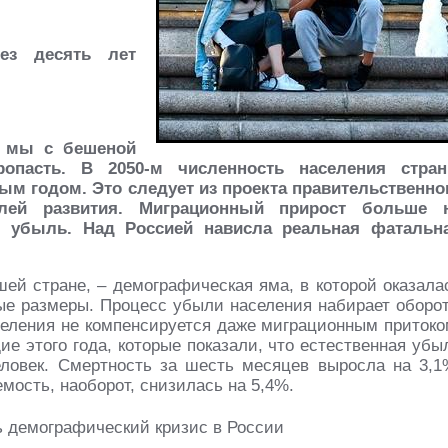
рез десять лет
– мы с бешеной
опасть. В 2050-м численность населения стра
ым годом. Это следует из проекта правительственно
лей развития. Миграционный прирост больше 
ю убыль. Над Россией нависла реальная фатальн
ей стране, – демографическая яма, в которой оказала
ные размеры. Процесс убыли населения набирает оборо
аселения не компенсируется даже миграционным притоко
ие этого года, которые показали, что естественная убы
еловек. Смертность за шесть месяцев выросла на 3,1
емость, наоборот, снизилась на 5,4%.