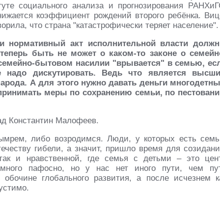
уте социального анализа и прогнозирования РАНХиГ
ижается коэффициент рождений второго ребёнка. Виц
ворила, что страна "катастрофически теряет население".
ли нормативный акт исполнительной власти долж
теперь быть не может о каком-то законе о семейн
 семейно-бытовом насилии "врывается" в семью, ес
е надо дискутировать. Ведь что является высш
арода. А для этого нужно давать деньги многодетн
 принимать меры по сохранению семьи, по пестован
рад Константин Малофеев.
ымрем, либо возродимся. Люди, у которых есть семь
течеству гибели, а значит, пришло время для созидани
так и нравственной, где семья с детьми – это цен
емного пафосно, но у нас нет иного пути, чем пу
обочине глобального развития, а после исчезнем к
устимо.