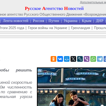
Дополнительные 
Ру
сское
А
гентство
Н
овостей
ое агентство Русского Общественного Движения «Возрождение
Лента новостей
Россия
Путин
Украина
Крым
ДНР
|
|
|
|
|
|
|
Итоги 2025 года
|
Герои войны на Украине
|
Гренландия
|
Прошло
1
чтобы решить
шеной скоростью
0м численность
по сравнению с
еальная угроза