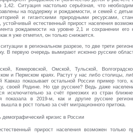
 1,42. Ситуация настолько серьёзная, что необходи
равлены на поддержку и рождаемости, и семей с детьм
иторией и гигантскими природными ресурсами, стан
 устойчивый естественный прирост населения возмож
ента рождаемости на уровне 2,1 и сохранении его 
как я уже отметил, он только снижается.
ситуации в региональном разрезе, то две трети регион
у. В первую очередь вымирают исконно русские облас
ой, Кемеровской, Омской, Тульской, Волгоградско
ском и Пермском краях. Растут у нас либо столицы, ли
 Кавказ показывает остальной России пример того, к
ду, своей Родине. Но где русские? Ведь даже населен
ся исключительно за счёт приезжих из стран ближне
ая показала в 2019-м, как и другие русские регион
вышла в рост только за счёт миграционного притока.
стественный прирост населения возможен только п