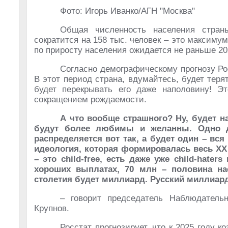
Фото: Игорь Иванко/АГН "Москва"
Общая численность населения страны
сократится на 158 тыс. человек – это максиму
по приросту населения ожидается не раньше 202
Согласно демографическому прогнозу Рос
В этот период страна, вдумайтесь, будет терят
будет перекрывать его даже наполовину! Э
сокращением рождаемости.
А что вообще страшного? Ну, будет нас
будут более любимы и желанны. Одно д
распределяется вот так, а будет один – вся
идеология, которая формировалась весь XX 
– это child-free, есть даже уже child-hater
хороших выплатах, 70 млн – половина на
столетия будет миллиард. Русский миллиард
– говорит председатель Наблюдатель
Крупнов.
Росстат прогнозирует, что к 2025 году 