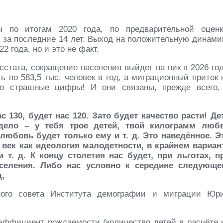
 по итогам 2020 года, по предварительной оценк
м за последние 14 лет. Выход на положительную динами
2 года, но и это не факт.
стата, сокращение населения выйдет на пик в 2026 год
ь по 583,5 тыс. человек в год, а миграционный приток 
то страшные цифры! И они связаны, прежде всего,
 130, будет нас 120. Зато будет качество расти! Де
ело – у тебя трое детей, твой килограмм люб
 любовь будет только ему и т. д. Это наведённое. Э
век как идеология малодетности, в крайнем вариан
s и т. д. К концу столетия нас будет, при льготах, п
селения. Либо нас условно к середине следующе
,
ного совета Института демографии и миграции Юр
коэффициент рождаемости (количество детей в расчёте 