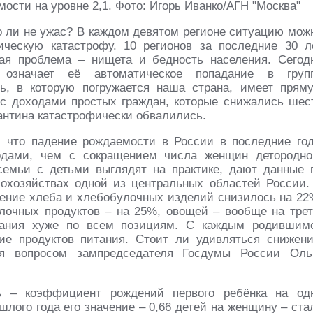
сти на уровне 2,1. Фото: Игорь Иванко/АГН "Москва"
о ли не ужас? В каждом девятом регионе ситуацию мож
ическую катастрофу. 10 регионов за последние 30 л
ая проблема – нищета и бедность населения. Сегод
означает её автоматическое попадание в груп
ь, в которую погружается наша страна, имеет прям
с доходами простых граждан, которые снижались шес
рантина катастрофически обвалились.
, что падение рождаемости в России в последние го
одами, чем с сокращением числа женщин детородно
семьи с детьми выглядят на практике, дают данные 
охозяйствах одной из центральных областей России.
бление хлеба и хлебобулочных изделий снизилось на 22
лочных продуктов – на 25%, овощей – вообще на трет
тания хуже по всем позициям. С каждым родившим
ие продуктов питания. Стоит ли удивляться снижен
ся вопросом зампредседателя Госдумы России Оль
ь – коэффициент рождений первого ребёнка на од
шлого года его значение – 0,66 детей на женщину – ста