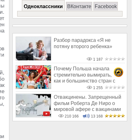
мы
Одноклассники
ВКонтакте
Facebook
и.
ет
ен
на
Разбор парадокса «Я не
потяну второго ребенка»
ов
ти
1 187
Почему Польша начала
й,
стремительно вымирать,
бо
как и большинство стран с
ак
белым населен
1 255
ие
Отвакцинены. Запрещенный
го
фильм Роберта Де Ниро о
ы,
мировой афере с вакцинами
210 166
13 168
ри