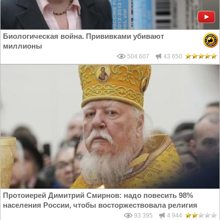
Биологическая война. Прививками убивают
миллионы
504 607
43 650
Протоиерей Димитрий Смирнов: надо повесить 98%
населения России, чтобы восторжествовала религия
93 395
4 944