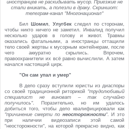
иностранцев не раскидывать мусор. Приезжие не
стали вникать, а полезли в драку. Скриншот:
телеграм-канал "Многонационал"
Бил
Шомил
,
Улугбек
следил по сторонам,
чтобы никто ничего не заметил. Инвалид получил
несколько ударов в голову и живот. Травмы
оказались фатальными, а иностранцы оттащили
тело своей жертвы к мусорным контейнерам, после
чего аккуратно скрылись. Впрочем,
правоохранители их всё равно вычислили. А затем
начался настоящий цирк.
"Он сам упал и умер"
В дело сразу вступили юристы из диаспоры
со своей традиционной риторикой
"трудолюбивый
специалист не виноват – так случайно
получилось"
. Поразительно, но им удалось
добиться того, чтобы дело квалифицировали как
"причинение смерти по
неосторожности
"
. И это
при наличии видеозаписи этой самой
"неосторожности", на которой прекрасно видно, как