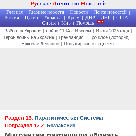
Ру
сское
А
гентство
Н
овостей
Главная
Главные новости
Новости
Лента новостей
|
|
|
|
Россия
Путин
Украина
Крым
ДНР
ЛНР
США
|
|
|
|
|
|
|
Сирия
Мир
Помощь
|
|
Война на Украине
|
война США с Ираном
|
Итоги 2025 года
|
Герои войны на Украине
|
Гренландия
|
Прошлое (История)
|
Николай Левашов
|
Популярные в соцсетях
Раздел 13.
Паразитическая Система
Подраздел 13.2.
Беззаконие
Мигрантам разрешили убивать