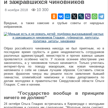
и зажравшихся чиновников
10 300
8 ноября 2018
Вредные, а также хамские и грубые советы от народных
избранников.
Образ российского чиновника никогда не был приятным, но в
последнее время грубость и даже неадекватность сотрудников
различных администраций, министерств и прочих важных шишек
проявляется особенно часто. У психов осеннее обострение уже
закончилось, а у чиновников только начинается. Только улеглась
интернет-буча по поводу макарошек, как новая чиновница
напомнила о себе не самым лучшим образом. Составить список
резких фразочек чинуш мы решили после заявления бывшей
гимнастки, олимпийской чемпионки и главы департамента по
делам молодежи в правительстве Свердловской области Ольги
Глацких. С нее и начнем.
"Государство вообще в принципе
ничего не должно"
24 октября Ольга Глацких встречалась в Кировграде с молодыми
волонтёрами и сказала им следующее: "Молодые люди считают,