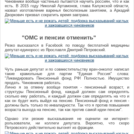
Чиновники вообще частенько пытаются научить россиян, что и как
есть. В 2015 году Николай Артамонов, глава Калужской области,
назвал изготовление варенья бесполезным занятием, а Аркадий
Дворкович призвал сократить время завтрака.
"ОМС и пенсии отменить"
Резко высказался в Facebook по поводу бесплатной медицины
депутат-единоросс из Ярославля Дмитрий Петровский.
Чуть раньше депутат и по совместительству врач-онколог написал
такие крамольные для партии "Единая Россия" слова:
"Ликвидировать Пенсионный фонд РФ! Полностью. Имущество
продать. Чиновников работать.
Лично я за отмену вообще понятия - пенсионный возраст, и
структуры Пенсионный фонд, каждый должен сам определять
сколько ему работать, и каждый должен сам определять на что и
как он будет жить выйдя на пенсию. Пенсионный фонд и пенсия -
должны быть только по инвалидности. Так что я против повышения
возраста выхода на пенсию, так как против самой идеи пенсии".
Однако эти резкие высказывания не оценили ни интернет-
рользователи, ни коллеги депутата. Вероятно, что скоро
Петровского действительно выгонят из фракции.