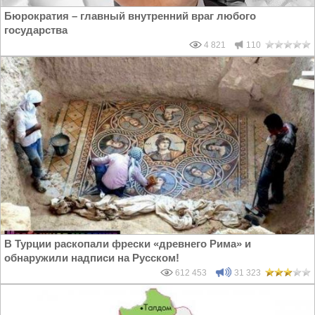
Бюрократия – главный внутренний враг любого
государства
4 821
110
В Турции раскопали фрески «древнего Рима» и
обнаружили надписи на Русском!
612 453
31 323