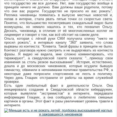
что государство им все должно. Нет, вам государство вообще в
принципе ничего не должно. Вам должны ваши родители, потому
что они вас родили. Государство не просило их вас рожать".
Реплика чиновницы появилась в выпуске местных новостей и,
попав в интерне, стала рвать пятые точки со скоростью света.
Понятно, что большинство посмотревших скандальный видос были
возмущены, но немало нашлось и тех, кто похвалил Ольгу.
Дескать, чиновница, в отличие от её многочисленных коллег не
лицемерит и говорит о том, как всё обстоит на самом деле.
Ольга, которая с лёгкой руки СМИ получила кличку "никто не
просил рожать", в интервью каналу "360" заявила, что слова
вырваны из контекста: "Клевета. Такой фразы в принципе не было.
Контекст разговора нужно смотреть и не выдергивать из контекста
фразы. Я видео не видела, мне сложно комментировать, что
тиражируют", а свердловской газете сказала: "...приношу свои
извинения за столь резкое высказывание". История, естественно,
дошла и до московских чиновников, которые осудили бывшую
гимнастку, обвинили в непонимании политики правительства РФ, а
некоторые даже попросили спортсменов не лезть в политику.
Через день Глацких отстранили от работы на время служебной
проверки.
Есть один любопытный факт в деятельности Ольги. Она
инициировала создание в Свердловской области кибердружин,
которые выявляли "экстремистов" в интернете, передавали
информацию Глацких, а она сообщала о любителях смешных
картинок в органы. Этот факт в разы увеличивает уровень травли в
интернете.