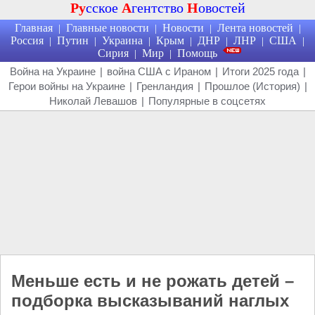
Ру
сское
А
гентство
Н
овостей
Главная
Главные новости
Новости
Лента новостей
|
|
|
|
Россия
Путин
Украина
Крым
ДНР
ЛНР
США
|
|
|
|
|
|
|
Сирия
Мир
Помощь
|
|
Война на Украине
|
война США с Ираном
|
Итоги 2025 года
|
Герои войны на Украине
|
Гренландия
|
Прошлое (История)
|
Николай Левашов
|
Популярные в соцсетях
Меньше есть и не рожать детей –
подборка высказываний наглых