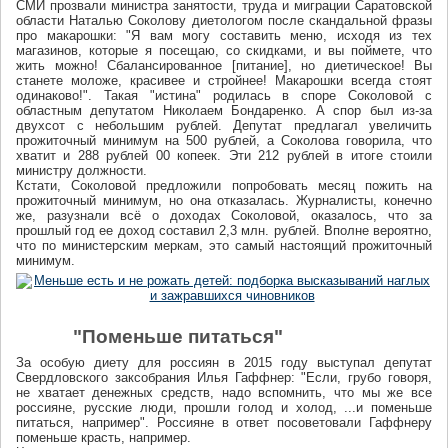
СМИ прозвали министра занятости, труда и миграции Саратовской
области Наталью Соколову диетологом после скандальной фразы
про макарошки: "Я вам могу составить меню, исходя из тех
магазинов, которые я посещаю, со скидками, и вы поймете, что
жить можно! Сбалансированное [питание], но диетическое! Вы
станете моложе, красивее и стройнее! Макарошки всегда стоят
одинаково!". Такая "истина" родилась в споре Соколовой с
областным депутатом Николаем Бондаренко. А спор был из-за
двухсот с небольшим рублей. Депутат предлагал увеличить
прожиточный минимум на 500 рублей, а Соколова говорила, что
хватит и 288 рублей 00 копеек. Эти 212 рублей в итоге стоили
министру должности.
Кстати, Соколовой предложили попробовать месяц пожить на
прожиточный минимум, но она отказалась. Журналисты, конечно
же, разузнали всё о доходах Соколовой, оказалось, что за
прошлый год ее доход составил 2,3 млн. рублей. Вполне вероятно,
что по министерским меркам, это самый настоящий прожиточный
минимум.
"Поменьше питаться"
За особую диету для россиян в 2015 году выступал депутат
Свердловского заксобрания Илья Гаффнер: "Если, грубо говоря,
не хватает денежных средств, надо вспомнить, что мы же все
россияне, русские люди, прошли голод и холод, ...и поменьше
питаться, например". Россияне в ответ посоветовали Гаффнеру
поменьше красть, например.