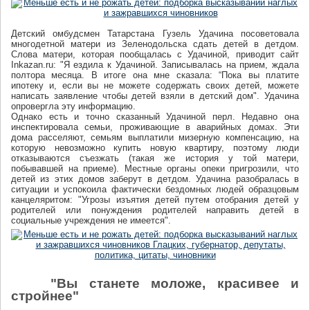
Детский омбудсмен Татарстана Гузель Удачина посоветовала
многодетной матери из Зеленодольска сдать детей в детдом.
Слова матери, которая пообщалась с Удачиной, приводит сайт
Inkazan.ru: "Я ездила к Удачиной. Записывалась на прием, ждала
полтора месяца. В итоге она мне сказала: “Пока вы платите
ипотеку и, если вы не можете содержать своих детей, можете
написать заявление чтобы детей взяли в детский дом". Удачина
опровергла эту информацию.
Однако есть и точно сказанный Удачиной перл. Недавно она
инспектировала семьи, проживающие в аварийных домах. Эти
дома расселяют, семьям выплатили мизерную компенсацию, на
которую невозможно купить новую квартиру, поэтому люди
отказываются съезжать (такая же история у той матери,
побывавшей на приеме). Местные органы опеки пригрозили, что
детей из этих домов заберут в детдом. Удачина разобралась в
ситуации и успокоила фактически бездомных людей образцовым
канцеляритом: "Угрозы изъятия детей путем отобрания детей у
родителей или понуждения родителей направить детей в
социальные учреждения не имеется".
"Вы станете моложе, красивее и
стройнее"