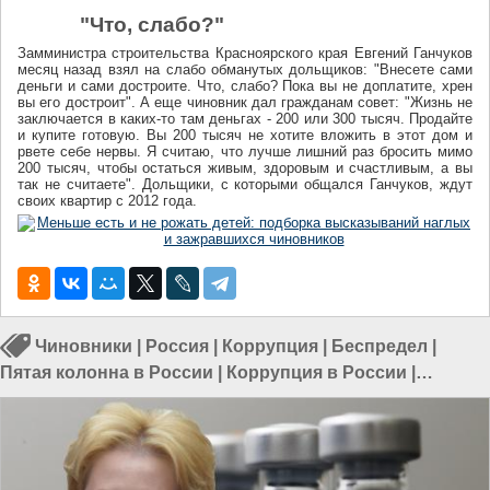
"Что, слабо?"
Замминистра строительства Красноярского края Евгений Ганчуков
месяц назад взял на слабо обманутых дольщиков: "Внесете сами
деньги и сами достроите. Что, слабо? Пока вы не доплатите, хрен
вы его достроит". А еще чиновник дал гражданам совет: "Жизнь не
заключается в каких-то там деньгах - 200 или 300 тысяч. Продайте
и купите готовую. Вы 200 тысяч не хотите вложить в этот дом и
рвете себе нервы. Я считаю, что лучше лишний раз бросить мимо
200 тысяч, чтобы остаться живым, здоровым и счастливым, а вы
так не считаете". Дольщики, с которыми общался Ганчуков, ждут
своих квартир с 2012 года.
Чиновники
|
Россия
|
Коррупция
|
Беспредел
|
Пятая колонна в России
|
Коррупция в России
|
Депутаты в России
|
Политика в России