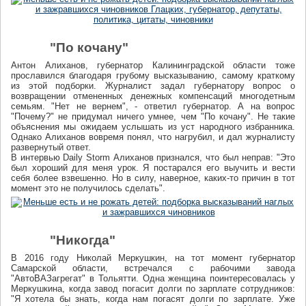
"По кочану"
Антон Алиханов, губернатор Калининградской области тоже
прославился благодаря грубому высказыванию, самому краткому
из этой подборки. Журналист задал губернатору вопрос о
возвращении отмененных денежных компенсаций многодетным
семьям. "Нет не вернем", - ответил губернатор. А на вопрос
"Почему?" не придумал ничего умнее, чем "По кочану". Не такие
объяснения мы ожидаем услышать из уст народного избранника.
Однако Алиханов вовремя понял, что нагрубил, и дал журналисту
развернутый ответ.
В интервью Daily Storm Алиханов признался, что был неправ: "Это
был хороший для меня урок. Я постарался его выучить и вести
себя более взвешенно. Но в силу, наверное, каких-то причин в тот
момент это не получилось сделать".
"Никогда"
В 2016 году Николай Меркушкин, на тот момент губернатор
Самарской области, встречался с рабочими завода
"АвтоВАЗагрегат" в Тольятти. Одна женщина поинтересовалась у
Меркушкина, когда завод погасит долги по зарплате сотрудников:
"Я хотела бы знать, когда нам погасят долги по зарплате. Уже