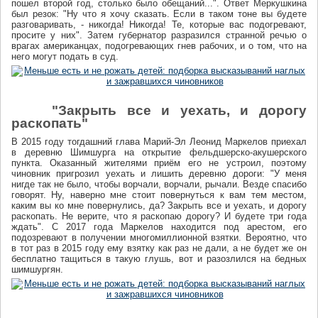
пошел второй год, столько было обещаний...". Ответ Меркушкина
был резок: "Ну что я хочу сказать. Если в таком тоне вы будете
разговаривать, - никогда! Никогда! Те, которые вас подогревают,
просите у них". Затем губернатор разразился странной речью о
врагах американцах, подогревающих гнев рабочих, и о том, что на
него могут подать в суд.
"Закрыть все и уехать, и дорогу
раскопать"
В 2015 году тогдашний глава Марий-Эл Леонид Маркелов приехал
в деревню Шимшурга на открытие фельдшерско-акушерского
пункта. Оказанный жителями приём его не устроил, поэтому
чиновник пригрозил уехать и лишить деревню дороги: "У меня
нигде так не было, чтобы ворчали, ворчали, рычали. Везде спасибо
говорят. Ну, наверно мне стоит повернуться к вам тем местом,
каким вы ко мне повернулись, да? Закрыть все и уехать, и дорогу
раскопать. Не верите, что я раскопаю дорогу? И будете три года
ждать". С 2017 года Маркелов находится под арестом, его
подозревают в получении многомиллионной взятки. Вероятно, что
в тот раз в 2015 году ему взятку как раз не дали, а не будет же он
бесплатно тащиться в такую глушь, вот и разозлился на бедных
шимшургян.