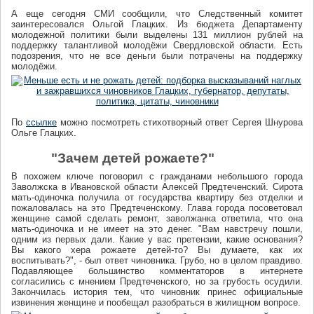
А еще сегодня СМИ сообщили, что Следственный комитет
заинтересовался Ольгой Глацких. Из бюджета Департаменту
молодежной политики были выделены 131 миллион рублей на
поддержку талантливой молодёжи Свердловской области. Есть
подозрения, что не все деньги были потрачены на поддержку
молодёжи.
По
ссылке
можно посмотреть стихотворный ответ Сергея Шнурова
Ольге Глацких.
"Зачем детей рожаете?"
В похожем ключе поговорил с гражданами небольшого города
Заволжска в Ивановской области Алексей Предтеченский. Сирота
мать-одиночка получила от государства квартиру без отделки и
пожаловалась на это Предтеченскому. Глава города посоветовал
женщине самой сделать ремонт, заволжанка ответила, что она
мать-одиночка и не имеет на это денег. "Вам навстречу пошли,
одним из первых дали. Какие у вас претензии, какие основания?
Вы какого хера рожаете детей-то? Вы думаете, как их
воспитывать?", - был ответ чиновника. Грубо, но в целом правдиво.
Подавляющее большинство комментаторов в интернете
согласились с мнением Предтеченского, но за грубость осудили.
Закончилась история тем, что чиновник принес официальные
извинения женщине и пообещал разобраться в жилищном вопросе.