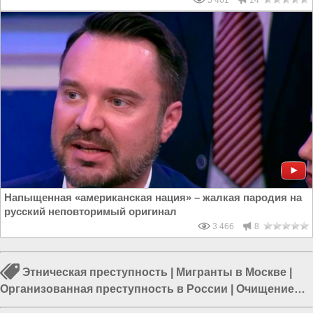
5 461
14
Напыщенная «американская нация» – жалкая пародия на
русский неповторимый оригинал
3 466
8
Этническая преступность
|
Мигранты в Москве
|
Организованная преступность в России
|
Очищение
России
|
Россия и Евразия
|
Власть в РФ
|
Борьба с