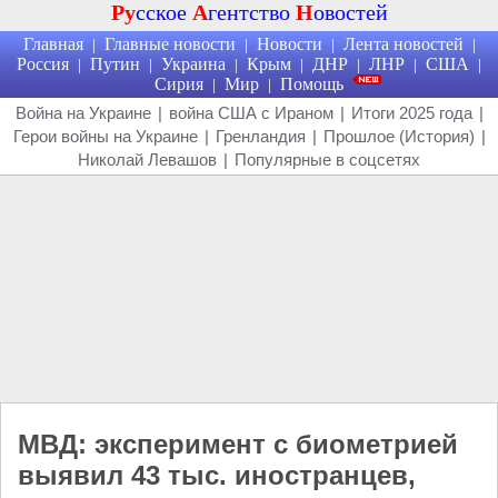
Ру
сское
А
гентство
Н
овостей
Главная
Главные новости
Новости
Лента новостей
|
|
|
|
Россия
Путин
Украина
Крым
ДНР
ЛНР
США
|
|
|
|
|
|
|
Сирия
Мир
Помощь
|
|
Война на Украине
|
война США с Ираном
|
Итоги 2025 года
|
Герои войны на Украине
|
Гренландия
|
Прошлое (История)
|
Николай Левашов
|
Популярные в соцсетях
МВД: эксперимент с биометрией
выявил 43 тыс. иностранцев,